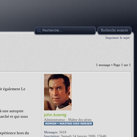
Recherche avancée
Imprimer le sujet
1 message • Page
1
sur
1
it également Le
 à une autopsie
john.koenig
marché et qui sous
Administrateur - Maître des séries
Messages:
3418
expérience hors du
Inscription:
Samedi 14 Janvier 2006, 15h46