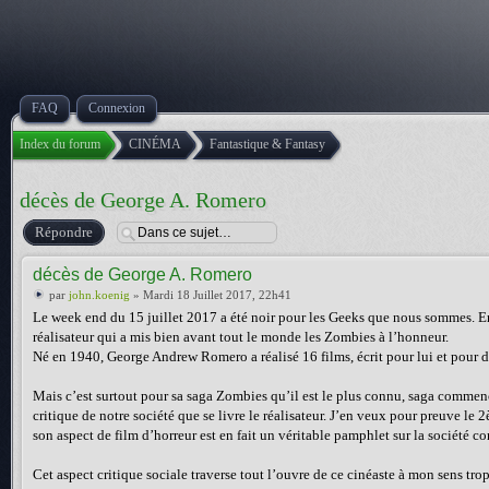
FAQ
Connexion
Index du forum
CINÉMA
Fantastique & Fantasy
décès de George A. Romero
Répondre
décès de George A. Romero
par
john.koenig
» Mardi 18 Juillet 2017, 22h41
Le week end du 15 juillet 2017 a été noir pour les Geeks que nous sommes. 
réalisateur qui a mis bien avant tout le monde les Zombies à l’honneur.
Né en 1940, George Andrew Romero a réalisé 16 films, écrit pour lui et pour d
Mais c’est surtout pour sa saga Zombies qu’il est le plus connu, saga commencé
critique de notre société que se livre le réalisateur. J’en veux pour preuve l
son aspect de film d’horreur est en fait un véritable pamphlet sur la société 
Cet aspect critique sociale traverse tout l’ouvre de ce cinéaste à mon sens tro