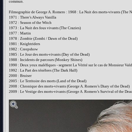
commun.
Filmographie de George A. Romero : 1968 : La Nuit des morts-vivants (The N
1971 : There’s Always Vanilla
1972 : Season of the Witch
1973 : La Nuit des fous vivants (The Crazies)
1977 : Martin
1978 : Zombie (Zombi / Dawn of the Dead)
1981 : Knightriders
1982 : Creepshow
1985 : Le Jour des morts-vivants (Day of the Dead)
1988 : Incidents de parcours (Monkey Shines)
1990 : Deux yeux maléfiques - segment La Vérité sur le cas de Monsieur Vald
1992 : La Part des ténèbres (The Dark Half)
2000 : Bruiser
2005 : Le Territoire des morts (Land of the Dead)
2008 : Chronique des morts-vivants (George A. Romero’s Diary of the Dead)
2009 : Le Vestige des morts-vivants (George A. Romero’s Survival of the Dea