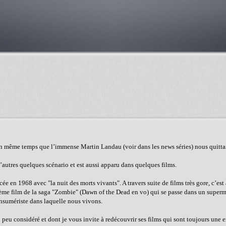
En même temps que l’immense Martin Landau (voir dans les news séries) nous quitta
’autres quelques scénario et est aussi apparu dans quelques films.
e en 1968 avec "la nuit des morts vivants". A travers suite de films très gore, c’est
e 2ème film de la saga "Zombie" (Dawn of the Dead en vo) qui se passe dans un super
consumériste dans laquelle nous vivons.
p peu considéré et dont je vous invite à redécouvrir ses films qui sont toujours une 