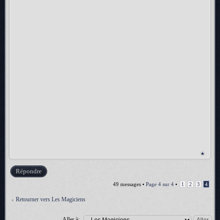
Répondre
49 messages •
Page
4
sur
4
•
1
2
3
4
Retourner vers Les Magiciens
Aller à: