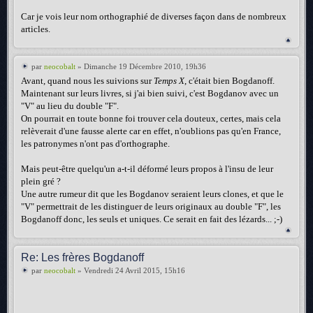
Car je vois leur nom orthographié de diverses façon dans de nombreux
articles.
par
neocobalt
» Dimanche 19 Décembre 2010, 19h36
Avant, quand nous les suivions sur
Temps X
, c'était bien Bogdanoff.
Maintenant sur leurs livres, si j'ai bien suivi, c'est Bogdanov avec un
"V" au lieu du double "F".
On pourrait en toute bonne foi trouver cela douteux, certes, mais cela
relèverait d'une fausse alerte car en effet, n'oublions pas qu'en France,
les patronymes n'ont pas d'orthographe.
Mais peut-être quelqu'un a-t-il déformé leurs propos à l'insu de leur
plein gré ?
Une autre rumeur dit que les Bogdanov seraient leurs clones, et que le
"V" permettrait de les distinguer de leurs originaux au double "F", les
Bogdanoff donc, les seuls et uniques. Ce serait en fait des lézards... ;-)
Re: Les frères Bogdanoff
par
neocobalt
» Vendredi 24 Avril 2015, 15h16