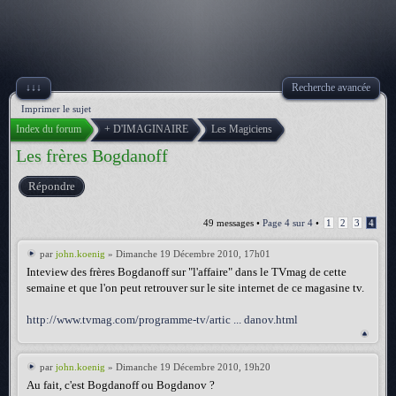
↓↓↓
Recherche avancée
Imprimer le sujet
Index du forum
+ D'IMAGINAIRE
Les Magiciens
Les frères Bogdanoff
Répondre
49 messages •
Page
4
sur
4
•
1
2
3
4
par
john.koenig
» Dimanche 19 Décembre 2010, 17h01
Inteview des frères Bogdanoff sur "l'affaire" dans le TVmag de cette
semaine et que l'on peut retrouver sur le site internet de ce magasine tv.
http://www.tvmag.com/programme-tv/artic ... danov.html
par
john.koenig
» Dimanche 19 Décembre 2010, 19h20
Au fait, c'est Bogdanoff ou Bogdanov ?