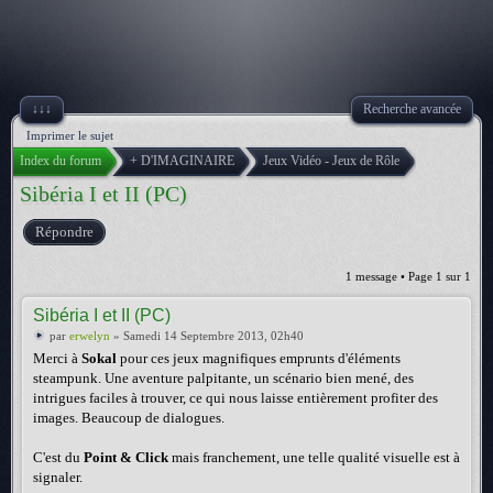
↓↓↓
Recherche avancée
Imprimer le sujet
Index du forum
+ D'IMAGINAIRE
Jeux Vidéo - Jeux de Rôle
Sibéria I et II (PC)
Répondre
1 message • Page
1
sur
1
Sibéria I et II (PC)
par
erwelyn
» Samedi 14 Septembre 2013, 02h40
Merci à
Sokal
pour ces jeux magnifiques emprunts d'éléments
steampunk. Une aventure palpitante, un scénario bien mené, des
intrigues faciles à trouver, ce qui nous laisse entièrement profiter des
images. Beaucoup de dialogues.
C'est du
Point & Click
mais franchement, une telle qualité visuelle est à
signaler.