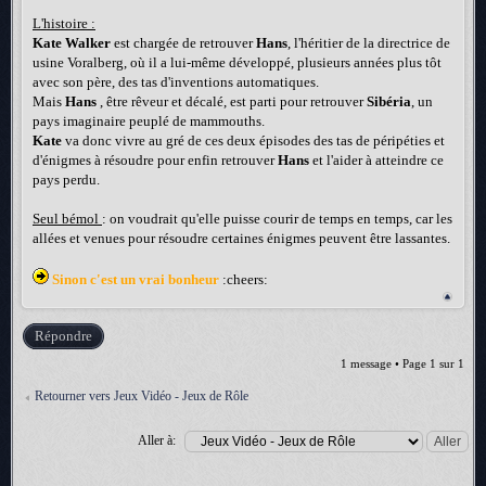
L'histoire :
Kate Walker
est chargée de retrouver
Hans
, l'héritier de la directrice de
usine Voralberg, où il a lui-même développé, plusieurs années plus tôt
avec son père, des tas d'inventions automatiques.
Mais
Hans
, être rêveur et décalé, est parti pour retrouver
Sibéria
, un
pays imaginaire peuplé de mammouths.
Kate
va donc vivre au gré de ces deux épisodes des tas de péripéties et
d'énigmes à résoudre pour enfin retrouver
Hans
et l'aider à atteindre ce
pays perdu.
Seul bémol
: on voudrait qu'elle puisse courir de temps en temps, car les
allées et venues pour résoudre certaines énigmes peuvent être lassantes.
Sinon c'est un vrai bonheur
:cheers:
Répondre
1 message • Page
1
sur
1
Retourner vers Jeux Vidéo - Jeux de Rôle
Aller à: