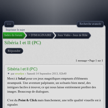
↓↓↓
Recherche avancée
Imprimer le sujet
Index du forum
+ D'IMAGINAIRE
Jeux Vidéo - Jeux de Rôle
Sibéria I et II (PC)
Répondre
1 message • Page
1
sur
1
Sibéria I et II (PC)
par
erwelyn
» Samedi 14 Septembre 2013, 02h40
Merci à
Sokal
pour ces jeux magnifiques emprunts d'éléments
steampunk. Une aventure palpitante, un scénario bien mené, des
intrigues faciles à trouver, ce qui nous laisse entièrement profiter des
images. Beaucoup de dialogues.
C'est du
Point & Click
mais franchement, une telle qualité visuelle est à
signaler.