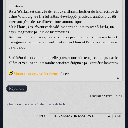
L'histoire :
Kate Walker
est chargée de retrouver
Hans
, l'héritier de la directrice de
usine Voralberg, où il a lui-même développé, plusieurs années plus tôt
avec son père, des tas d'inventions automatiques.
Mais
Hans
, être rêveur et décalé, est parti pour retrouver
Sibéria
, un
pays imaginaire peuplé de mammouths.
Kate
va donc vivre au gré de ces deux épisodes des tas de péripéties et
d'énigmes à résoudre pour enfin retrouver
Hans
et l'aider à atteindre ce
pays perdu.
Seul bémol
: on voudrait qu'elle puisse courir de temps en temps, car les
allées et venues pour résoudre certaines énigmes peuvent être lassantes.
Sinon c'est un vrai bonheur
:cheers:
Répondre
1 message • Page
1
sur
1
Retourner vers Jeux Vidéo - Jeux de Rôle
Aller à: