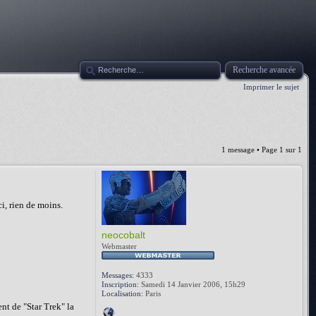
Recherche avancée
Imprimer le sujet
1 message • Page
1
sur
1
i, rien de moins.
neocobalt
Webmaster
Messages:
4333
Inscription:
Samedi 14 Janvier 2006, 15h29
Localisation:
Paris
ent de "Star Trek" la