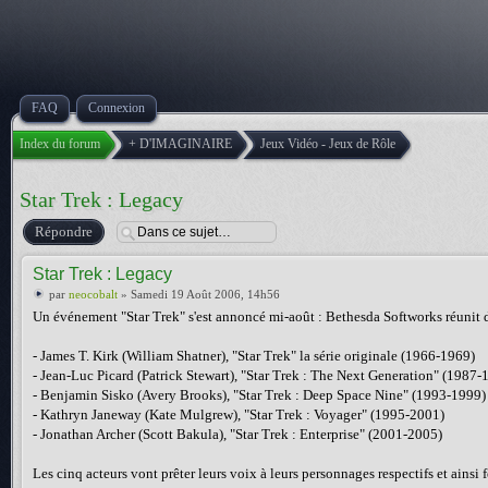
FAQ
Connexion
Index du forum
+ D'IMAGINAIRE
Jeux Vidéo - Jeux de Rôle
Star Trek : Legacy
Répondre
Star Trek : Legacy
par
neocobalt
» Samedi 19 Août 2006, 14h56
Un événement "Star Trek" s'est annoncé mi-août : Bethesda Softworks réunit da
- James T. Kirk (William Shatner), "Star Trek" la série originale (1966-1969)
- Jean-Luc Picard (Patrick Stewart), "Star Trek : The Next Generation" (1987-
- Benjamin Sisko (Avery Brooks), "Star Trek : Deep Space Nine" (1993-1999)
- Kathryn Janeway (Kate Mulgrew), "Star Trek : Voyager" (1995-2001)
- Jonathan Archer (Scott Bakula), "Star Trek : Enterprise" (2001-2005)
Les cinq acteurs vont prêter leurs voix à leurs personnages respectifs et ainsi