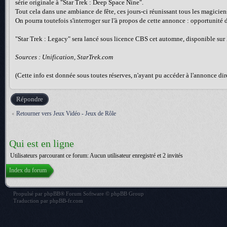
série originale à "Star Trek : Deep Space Nine".
Tout cela dans une ambiance de fête, ces jours-ci réunissant tous les magicie
On pourra toutefois s'interroger sur l'à propos de cette annonce : opportunité 
"Star Trek : Legacy" sera lancé sous licence CBS cet automne, disponible sur
Sources : Unification, StarTrek.com
(Cette info est donnée sous toutes réserves, n'ayant pu accéder à l'annonce dir
Répondre
Retourner vers Jeux Vidéo - Jeux de Rôle
Qui est en ligne
Utilisateurs parcourant ce forum: Aucun utilisateur enregistré et 2 invités
Index du forum
Propulsé par
phpBB
® Forum Software © phpBB Group
Traduction par
phpBB-fr.com