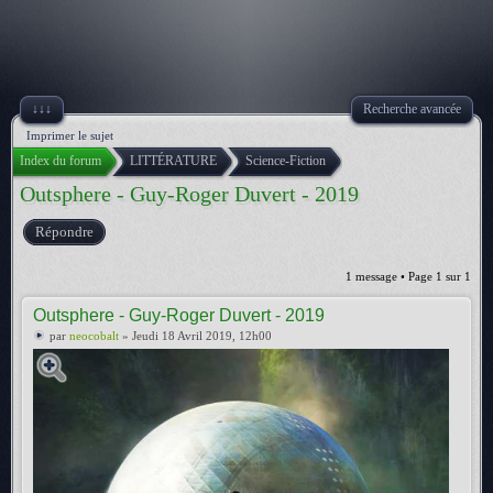
↓↓↓
Recherche avancée
Imprimer le sujet
Index du forum
LITTÉRATURE
Science-Fiction
Outsphere - Guy-Roger Duvert - 2019
Répondre
1 message • Page
1
sur
1
Outsphere - Guy-Roger Duvert - 2019
par
neocobalt
» Jeudi 18 Avril 2019, 12h00