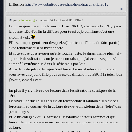
Diffusion
http://www.cobaltodyssee.fr/spip/spip.p ... article812
par
john.koenig
» Samedi 24 Octobre 2009, 19h27
Bon, j'ai quasiment fini la saison 1 (sur NRJ12, chaîne de la TNT, qui à
la bonne idée d'enfin la diffuser pour tous) et je confirme, c'est une
sitcom à voir.
Elle se moque gentiment des geeks (dont je me félicite de faire partie)
avec tendresse et sans méchanceté.
Et souvent je dois avouer qu'elle touche juste. Je dirais même plus : il y
a parfois des situations où je me reconnais, que j'ai vécu. Pas poussé
autant à l'extrême que dans la série mais pas loin.
Ainsi, lors du pilote, lorsque Sheldon et Leonard refusent un rendez
vous avec une jeune fille pour cause de diffusion de BSG à la télé... ben
j'avoue, c'est du vécu.
En plus il y a 2 niveau de lecture dans les situations comiques de la
série.
Le niveau normal qui s'adresse au téléspectateur lambda qui n'est pas
forcément au courant de la culture geek et qui rigolera de la "folie" des
personnages...
Et le niveau geek qui s' adresse aux fondus que nous sommes et qui
fourmillent de références aux séries et comics qui sont le sel de notre
culture.