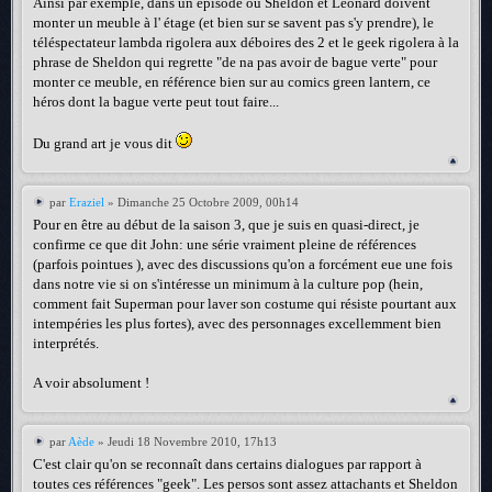
Ainsi par exemple, dans un épisode où Sheldon et Leonard doivent
monter un meuble à l' étage (et bien sur se savent pas s'y prendre), le
téléspectateur lambda rigolera aux déboires des 2 et le geek rigolera à la
phrase de Sheldon qui regrette "de na pas avoir de bague verte" pour
monter ce meuble, en référence bien sur au comics green lantern, ce
héros dont la bague verte peut tout faire...
Du grand art je vous dit
par
Eraziel
» Dimanche 25 Octobre 2009, 00h14
Pour en être au début de la saison 3, que je suis en quasi-direct, je
confirme ce que dit John: une série vraiment pleine de références
(parfois pointues ), avec des discussions qu'on a forcément eue une fois
dans notre vie si on s'intéresse un minimum à la culture pop (hein,
comment fait Superman pour laver son costume qui résiste pourtant aux
intempéries les plus fortes), avec des personnages excellemment bien
interprétés.
A voir absolument !
par
Aède
» Jeudi 18 Novembre 2010, 17h13
C'est clair qu'on se reconnaît dans certains dialogues par rapport à
toutes ces références "geek". Les persos sont assez attachants et Sheldon