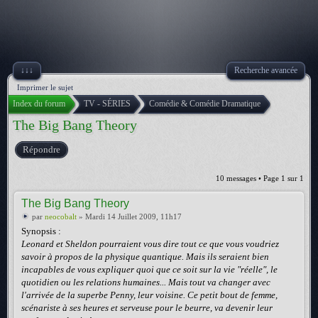
↓↓↓
Recherche avancée
Imprimer le sujet
Index du forum
TV - SÉRIES
Comédie & Comédie Dramatique
The Big Bang Theory
Répondre
10 messages • Page
1
sur
1
The Big Bang Theory
par
neocobalt
» Mardi 14 Juillet 2009, 11h17
Synopsis :
Leonard et Sheldon pourraient vous dire tout ce que vous voudriez
savoir à propos de la physique quantique. Mais ils seraient bien
incapables de vous expliquer quoi que ce soit sur la vie "réelle", le
quotidien ou les relations humaines... Mais tout va changer avec
l'arrivée de la superbe Penny, leur voisine. Ce petit bout de femme,
scénariste à ses heures et serveuse pour le beurre, va devenir leur