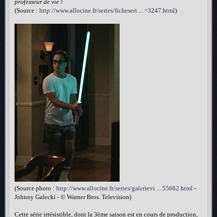
professeur de vie !
(Source :
http://www.allocine.fr/series/ficheseri ... =3247.html
)
(Source photo :
http://www.allocine.fr/series/galerievi ... 55662.html
-
Johnny Galecki - © Warner Bros. Television)
Cette série irrésistible, dont la 3ème saison est en cours de production,