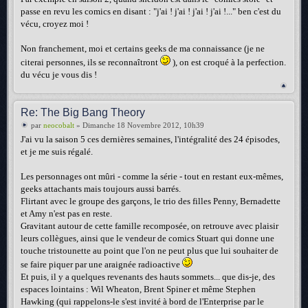
passe en revu les comics en disant : "j'ai ! j'ai ! j'ai ! j'ai !..." ben c'est du
vécu, croyez moi !
Non franchement, moi et certains geeks de ma connaissance (je ne
citerai personnes, ils se reconnaîtront
), on est croqué à la perfection.
du vécu je vous dis !
Re: The Big Bang Theory
par
neocobalt
» Dimanche 18 Novembre 2012, 10h39
J'ai vu la saison 5 ces dernières semaines, l'intégralité des 24 épisodes,
et je me suis régalé.
Les personnages ont mûri - comme la série - tout en restant eux-mêmes,
geeks attachants mais toujours aussi barrés.
Flirtant avec le groupe des garçons, le trio des filles Penny, Bernadette
et Amy n'est pas en reste.
Gravitant autour de cette famille recomposée, on retrouve avec plaisir
leurs collègues, ainsi que le vendeur de comics Stuart qui donne une
touche tristounette au point que l'on ne peut plus que lui souhaiter de
se faire piquer par une araignée radioactive
Et puis, il y a quelques revenants des hauts sommets... que dis-je, des
espaces lointains : Wil Wheaton, Brent Spiner et même Stephen
Hawking (qui rappelons-le s'est invité à bord de l'Enterprise par le