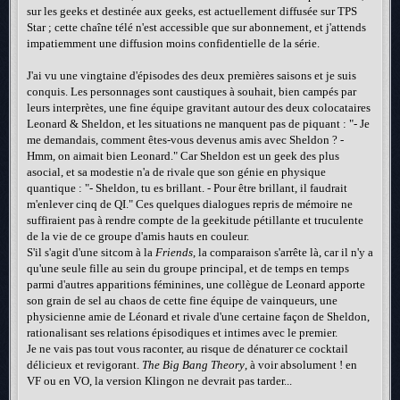
sur les geeks et destinée aux geeks, est actuellement diffusée sur TPS
Star ; cette chaîne télé n'est accessible que sur abonnement, et j'attends
impatiemment une diffusion moins confidentielle de la série.
J'ai vu une vingtaine d'épisodes des deux premières saisons et je suis
conquis. Les personnages sont caustiques à souhait, bien campés par
leurs interprètes, une fine équipe gravitant autour des deux colocataires
Leonard & Sheldon, et les situations ne manquent pas de piquant : "- Je
me demandais, comment êtes-vous devenus amis avec Sheldon ? -
Hmm, on aimait bien Leonard." Car Sheldon est un geek des plus
asocial, et sa modestie n'a de rivale que son génie en physique
quantique : "- Sheldon, tu es brillant. - Pour être brillant, il faudrait
m'enlever cinq de QI." Ces quelques dialogues repris de mémoire ne
suffiraient pas à rendre compte de la geekitude pétillante et truculente
de la vie de ce groupe d'amis hauts en couleur.
S'il s'agit d'une sitcom à la
Friends
, la comparaison s'arrête là, car il n'y a
qu'une seule fille au sein du groupe principal, et de temps en temps
parmi d'autres apparitions féminines, une collègue de Leonard apporte
son grain de sel au chaos de cette fine équipe de vainqueurs, une
physicienne amie de Léonard et rivale d'une certaine façon de Sheldon,
rationalisant ses relations épisodiques et intimes avec le premier.
Je ne vais pas tout vous raconter, au risque de dénaturer ce cocktail
délicieux et revigorant.
The Big Bang Theory
, à voir absolument ! en
VF ou en VO, la version Klingon ne devrait pas tarder...