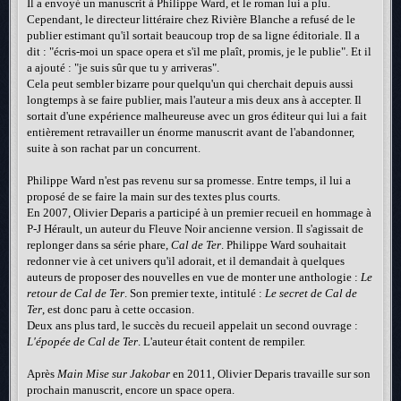
Il a envoyé un manuscrit à Philippe Ward, et le roman lui a plu.
Cependant, le directeur littéraire chez Rivière Blanche a refusé de le
publier estimant qu'il sortait beaucoup trop de sa ligne éditoriale. Il a
dit : "écris-moi un space opera et s'il me plaît, promis, je le publie". Et il
a ajouté : "je suis sûr que tu y arriveras".
Cela peut sembler bizarre pour quelqu'un qui cherchait depuis aussi
longtemps à se faire publier, mais l'auteur a mis deux ans à accepter. Il
sortait d'une expérience malheureuse avec un gros éditeur qui lui a fait
entièrement retravailler un énorme manuscrit avant de l'abandonner,
suite à son rachat par un concurrent.
Philippe Ward n'est pas revenu sur sa promesse. Entre temps, il lui a
proposé de se faire la main sur des textes plus courts.
En 2007, Olivier Deparis a participé à un premier recueil en hommage à
P-J Hérault, un auteur du Fleuve Noir ancienne version. Il s'agissait de
replonger dans sa série phare,
Cal de Ter
. Philippe Ward souhaitait
redonner vie à cet univers qu'il adorait, et il demandait à quelques
auteurs de proposer des nouvelles en vue de monter une anthologie :
Le
retour de Cal de Ter
. Son premier texte, intitulé :
Le secret de Cal de
Ter
, est donc paru à cette occasion.
Deux ans plus tard, le succès du recueil appelait un second ouvrage :
L'épopée de Cal de Ter
. L'auteur était content de rempiler.
Après
Main Mise sur Jakobar
en 2011, Olivier Deparis travaille sur son
prochain manuscrit, encore un space opera.