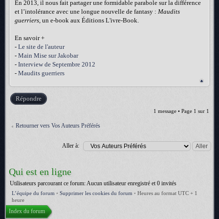
En 2013, il nous fait partager une formidable parabole sur la différence
et l’intolérance avec une longue nouvelle de fantasy :
Maudits
guerriers
, un e-book aux Éditions L'ivre-Book.
En savoir +
-
Le site de l'auteur
-
Main Mise sur Jakobar
-
Interview de Septembre 2012
-
Maudits guerriers
Répondre
1 message • Page
1
sur
1
Retourner vers Vos Auteurs Préférés
Aller à:
Qui est en ligne
Utilisateurs parcourant ce forum: Aucun utilisateur enregistré et 0 invités
L’équipe du forum
•
Supprimer les cookies du forum
•
Heures au format UTC + 1
heure
Index du forum