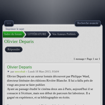
↓↓↓
Recherche avancée
Imprimer le sujet
Index du forum
LITTÉRATURE
Vos Auteurs Préférés
Olivier Deparis
Répondre
1 message • Page
1
sur
1
Olivier Deparis
par
neocobalt
» Lundi 18 Mars 2013, 01h04
Olivier Deparis est un auteur lorrain découvert par Philippe Ward,
directeur littéraire des éditions Rivière Blanche. Il lui a fallu près de
vingt ans pour se faire publier.
Ayant au passage étudié le cinéma deux ans à Paris, aujourd'hui il se
consacre à l'écriture, mais son début de parcours fut laborieux. Il a
gagné en expérience, et sa bibliographie en écrits.