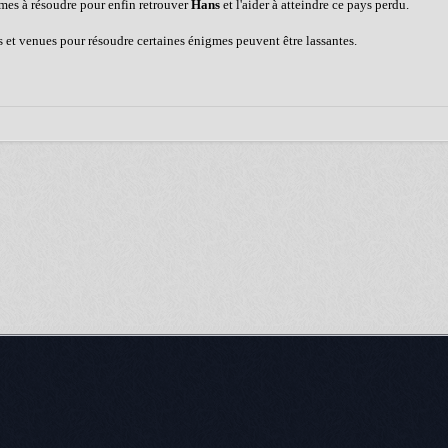
gmes à résoudre pour enfin retrouver
Hans
et l'aider à atteindre ce pays perdu.
es et venues pour résoudre certaines énigmes peuvent être lassantes.