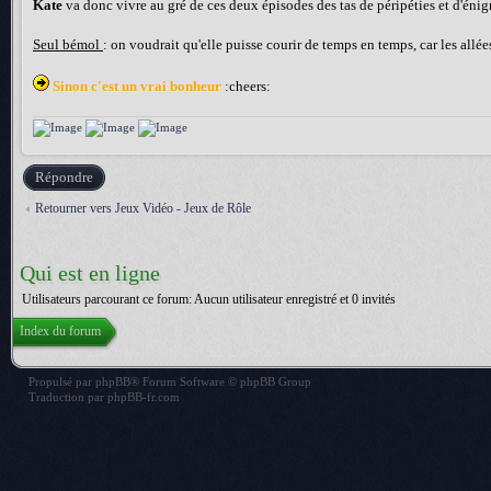
Kate
va donc vivre au gré de ces deux épisodes des tas de péripéties et d'éni
Seul bémol
: on voudrait qu'elle puisse courir de temps en temps, car les allé
Sinon c'est un vrai bonheur
:cheers:
Répondre
Retourner vers Jeux Vidéo - Jeux de Rôle
Qui est en ligne
Utilisateurs parcourant ce forum: Aucun utilisateur enregistré et 0 invités
Index du forum
Propulsé par
phpBB
® Forum Software © phpBB Group
Traduction par
phpBB-fr.com