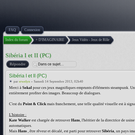
FAQ
Connexion
Index du forum
+ D'IMAGINAIRE
Jeux Vidéo - Jeux de Rôle
Sibéria I et II (PC)
Répondre
Sibéria I et II (PC)
par
erwelyn
» Samedi 14 Septembre 2013, 02h40
Merci à
Sokal
pour ces jeux magnifiques emprunts d'éléments steampunk. Une a
entièrement profiter des images. Beaucoup de dialogues.
C'est du
Point & Click
mais franchement, une telle qualité visuelle est à signa
L'histoire :
Kate Walker
est chargée de retrouver
Hans
, l'héritier de la directrice de us
automatiques.
Mais
Hans
, être rêveur et décalé, est parti pour retrouver
Sibéria
, un pays i