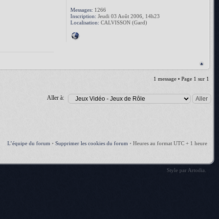
Messages:
1266
Inscription:
Jeudi 03 Août 2006, 14h23
Localisation:
CALVISSON (Gard)
1 message • Page
1
sur
1
Aller à:
L’équipe du forum
•
Supprimer les cookies du forum
•
Heures au format UTC + 1 heure
Style par
Artodia
.