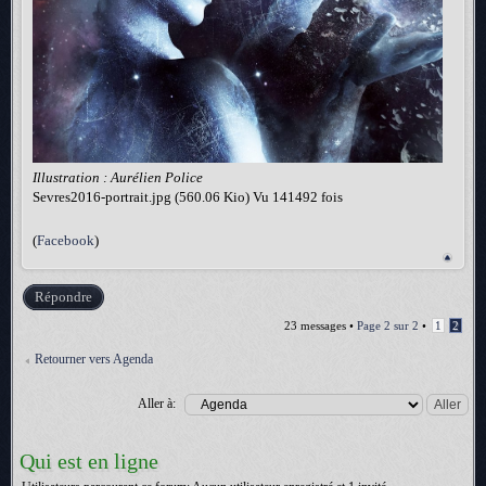
Illustration : Aurélien Police
Sevres2016-portrait.jpg (560.06 Kio) Vu 141492 fois
(
Facebook
)
Répondre
23 messages •
Page
2
sur
2
•
1
2
Retourner vers Agenda
Aller à:
Qui est en ligne