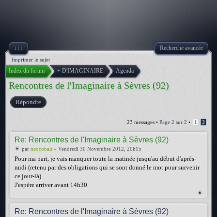
↓↓↓
Recherche avancée
Imprimer le sujet
Index du forum
+ D'IMAGINAIRE
Agenda
Rencontres de l'Imaginaire à Sèvres (92)
Répondre
23 messages •
Page
2
sur
2
•
1
2
Re: Rencontres de l'Imaginaire à Sèvres (92)
par
neocobalt
» Vendredi 30 Novembre 2012, 20h15
Pour ma part, je vais manquer toute la matinée jusqu'au début d'après-
midi (retenu par des obligations qui se sont donné le mot pour survenir
ce jour-là).
J'espère arriver avant 14h30.
Re: Rencontres de l'Imaginaire à Sèvres (92)