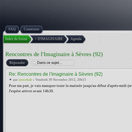
FAQ
Connexion
Index du forum
+ D'IMAGINAIRE
Agenda
Rencontres de l'Imaginaire à Sèvres (92)
Répondre
Re: Rencontres de l'Imaginaire à Sèvres (92)
par
neocobalt
» Vendredi 30 Novembre 2012, 20h15
Pour ma part, je vais manquer toute la matinée jusqu'au début d'après-midi (re
J'espère arriver avant 14h30.