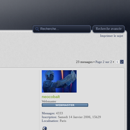
Recherche avancée
Imprimer le sujet
23 messages •
Page
2
sur
2
•
1
2
neocobalt
Webmaster
Messages:
4333
Inscription:
Samedi 14 Janvier 2006, 15h29
Localisation:
Paris