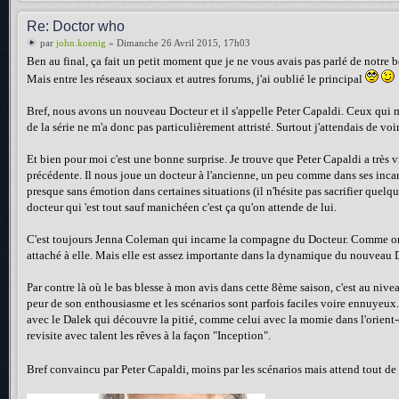
Re: Doctor who
par
john.koenig
» Dimanche 26 Avril 2015, 17h03
Ben au final, ça fait un petit moment que je ne vous avais pas parlé de notre b
Mais entre les réseaux sociaux et autres forums, j'ai oublié le principal
Bref, nous avons un nouveau Docteur et il s'appelle Peter Capaldi. Ceux qui m
de la série ne m'a donc pas particulièrement attristé. Surtout j'attendais de 
Et bien pour moi c'est une bonne surprise. Je trouve que Peter Capaldi a très vi
précédente. Il nous joue un docteur à l'ancienne, un peu comme dans ses incar
presque sans émotion dans certaines situations (il n'hésite pas sacrifier quelqu
docteur qui 'est tout sauf manichéen c'est ça qu'on attende de lui.
C'est toujours Jenna Coleman qui incarne la compagne du Docteur. Comme on s
attaché à elle. Mais elle est assez importante dans la dynamique du nouveau Do
Par contre là où le bas blesse à mon avis dans cette 8ème saison, c'est au nive
peur de son enthousiasme et les scénarios sont parfois faciles voire ennuyeu
avec le Dalek qui découvre la pitié, comme celui avec la momie dans l'orient-
revisite avec talent les rêves à la façon "Inception".
Bref convaincu par Peter Capaldi, moins par les scénarios mais attend tout d