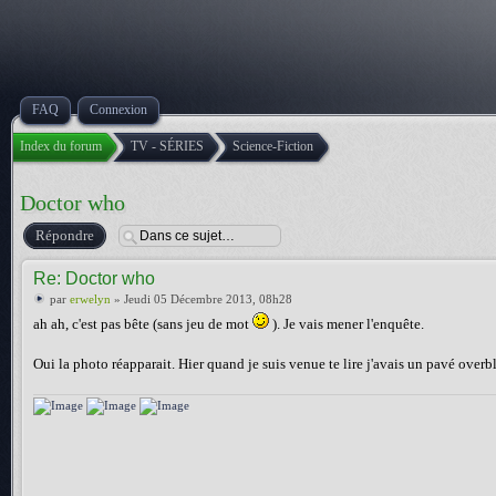
FAQ
Connexion
Index du forum
TV - SÉRIES
Science-Fiction
Doctor who
Répondre
Re: Doctor who
par
erwelyn
» Jeudi 05 Décembre 2013, 08h28
ah ah, c'est pas bête (sans jeu de mot
). Je vais mener l'enquête.
Oui la photo réapparait. Hier quand je suis venue te lire j'avais un pavé overb