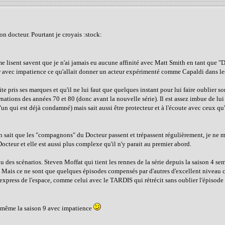
on docteur. Pourtant je croyais :stock:
e lisent savent que je n'ai jamais eu aucune affinité avec Matt Smith en tant que "
voir avec impatience ce qu'allait donner un acteur expérimenté comme Capaldi dans le
te pris ses marques et qu'il ne lui faut que quelques instant pour lui faire oublier s
nations des années 70 et 80 (donc avant la nouvelle série). Il est assez imbue de l
'un qui est déjà condamné) mais sait aussi être protecteur et à l'écoute avec ceux qu'
ait que les "compagnons" du Docteur passent et trépassent régulièrement, je ne m
cteur et elle est aussi plus complexe qu'il n'y parait au premier abord.
au des scénarios. Steven Moffat qui tient les rennes de la série depuis la saison 4 s
x. Mais ce ne sont que quelques épisodes compensés par d'autres d'excellent niveau
express de l'espace, comme celui avec le TARDIS qui rétrécit sans oublier l'épisode
e même la saison 9 avec impatience