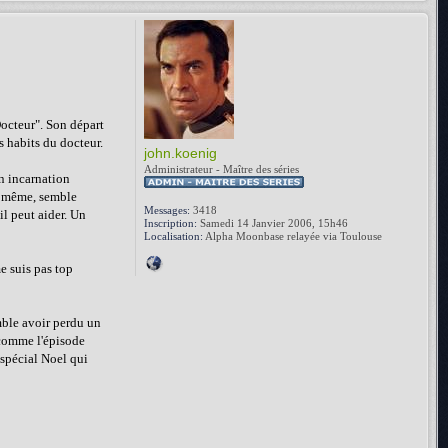
Docteur". Son départ
s habits du docteur.
john.koenig
Administrateur - Maître des séries
on incarnation
ui même, semble
Messages:
3418
il peut aider. Un
Inscription:
Samedi 14 Janvier 2006, 15h46
Localisation:
Alpha Moonbase relayée via Toulouse
e suis pas top
emble avoir perdu un
 comme l'épisode
 spécial Noel qui