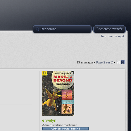
Recherche avancée
Imprimer le sujet
19 messages •
Page
2
sur
2
•
1
2
erwelyn
Administratrice martienne