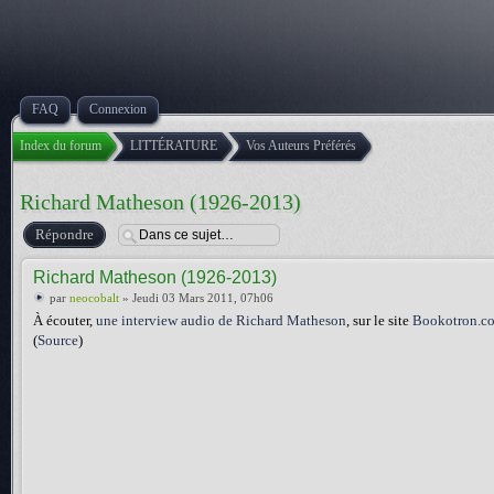
FAQ
Connexion
Index du forum
LITTÉRATURE
Vos Auteurs Préférés
Richard Matheson (1926-2013)
Répondre
Richard Matheson (1926-2013)
par
neocobalt
» Jeudi 03 Mars 2011, 07h06
À écouter,
une interview audio de Richard Matheson
, sur le site
Bookotron.co
(
Source
)