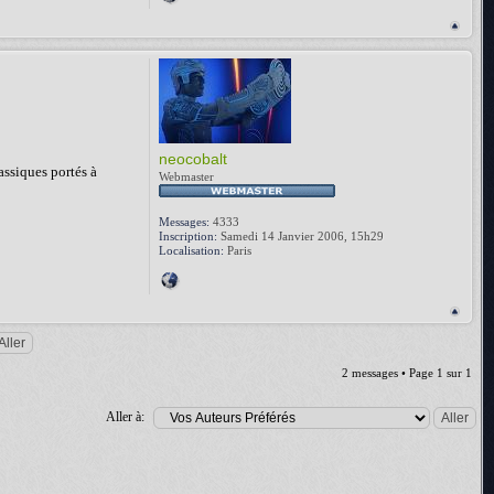
neocobalt
lassiques portés à
Webmaster
Messages:
4333
Inscription:
Samedi 14 Janvier 2006, 15h29
Localisation:
Paris
2 messages • Page
1
sur
1
Aller à: