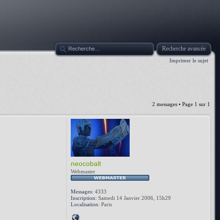
Recherche avancée
Imprimer le sujet
2 messages • Page
1
sur
1
neocobalt
Webmaster
Messages:
4333
Inscription:
Samedi 14 Janvier 2006, 15h29
Localisation:
Paris