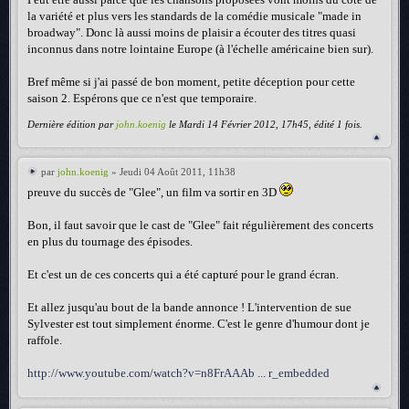
la variété et plus vers les standards de la comédie musicale "made in
broadway". Donc là aussi moins de plaisir a écouter des titres quasi
inconnus dans notre lointaine Europe (à l'échelle américaine bien sur).
Bref même si j'ai passé de bon moment, petite déception pour cette
saison 2. Espérons que ce n'est que temporaire.
Dernière édition par
john.koenig
le Mardi 14 Février 2012, 17h45, édité 1 fois.
par
john.koenig
» Jeudi 04 Août 2011, 11h38
preuve du succès de "Glee", un film va sortir en 3D
Bon, il faut savoir que le cast de "Glee" fait régulièrement des concerts
en plus du tournage des épisodes.
Et c'est un de ces concerts qui a été capturé pour le grand écran.
Et allez jusqu'au bout de la bande annonce ! L'intervention de sue
Sylvester est tout simplement énorme. C'est le genre d'humour dont je
raffole.
http://www.youtube.com/watch?v=n8FrAAAb ... r_embedded