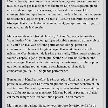
L'autre chose qui me retenait a regarder la série, c'est que c'est une série
musicale, avec pas mal de parties chantées; Et je ne suis pas un grand
amateur de musique. mais là aussi, les choix de chansons et les
chorégraphies font que l'on entre tout de suite dans leur univers et qu'on
ne se sent pas largué car par un choix élitiste. Au contraire, ce sont des
titres que l'on a tous fredonner à un moment, quelque soit notre âge, qui
sont au coeur de la Chorale.
Mais la grande révélation de la série, c'est sue Sylvester, la prof des
"cheerleaders" (les pom-pom girls) et véritable ennemie du glee club car
elle voit d'un mauvais oeil une partie de son budget partir à la
concurrence. Cela faisait longtemps que l'on avait pas vu une telle
méchante. C'est le piment de la série et sans elle, "Glee" aurait moins de
saveur. Chapeau à jane Lynch qui incarne Sue. Elle nous campe une
méchante que l'on adore détester mais qui a juste assez de fêlures pour
que l'on ai malgré tout un certain attachement et même de la
compassion pour elle. Une grande performance.
Bon, un petit bémol toutefois, la série est plus réussi dans la première
partie de la saison (les 13 premiers) qui ont un véritable scénario et une
vrai intrigue. Par la suite, on sent bien que les scénarios ne servent plus
que d'alibi aux numéros musicaux. Mais ne boudons pas notre plaisir
car même malgré cela, on continue à passer un bon moment.
Mais un extrait parlant mieux, je vous propose de visionner la fin du