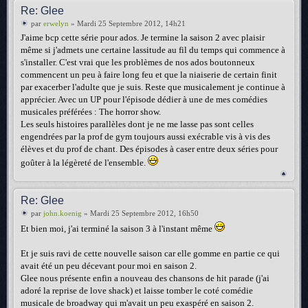
Re: Glee
par
erwelyn
» Mardi 25 Septembre 2012, 14h21
J'aime bcp cette série pour ados. Je termine la saison 2 avec plaisir
même si j'admets une certaine lassitude au fil du temps qui commence à
s'installer. C'est vrai que les problèmes de nos ados boutonneux
commencent un peu à faire long feu et que la niaiserie de certain finit
par exacerber l'adulte que je suis. Reste que musicalement je continue à
apprécier. Avec un UP pour l'épisode dédier à une de mes comédies
musicales préférées : The horror show.
Les seuls histoires parallèles dont je ne me lasse pas sont celles
engendrées par la prof de gym toujours aussi exécrable vis à vis des
élèves et du prof de chant. Des épisodes à caser entre deux séries pour
goûter à la légèreté de l'ensemble.
Re: Glee
par
john.koenig
» Mardi 25 Septembre 2012, 16h50
Et bien moi, j'ai terminé la saison 3 à l'instant même
Et je suis ravi de cette nouvelle saison car elle gomme en partie ce qui
avait été un peu décevant pour moi en saison 2.
Glee nous présente enfin a nouveau des chansons de hit parade (j'ai
adoré la reprise de love shack) et laisse tomber le coté comédie
musicale de broadway qui m'avait un peu exaspéré en saison 2.