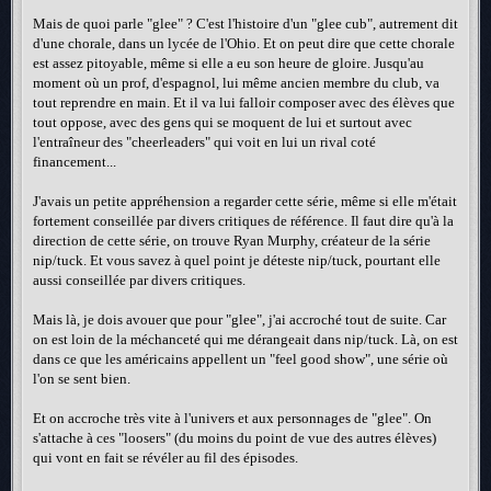
Mais de quoi parle "glee" ? C'est l'histoire d'un "glee cub", autrement dit
d'une chorale, dans un lycée de l'Ohio. Et on peut dire que cette chorale
est assez pitoyable, même si elle a eu son heure de gloire. Jusqu'au
moment où un prof, d'espagnol, lui même ancien membre du club, va
tout reprendre en main. Et il va lui falloir composer avec des élèves que
tout oppose, avec des gens qui se moquent de lui et surtout avec
l'entraîneur des "cheerleaders" qui voit en lui un rival coté
financement...
J'avais un petite appréhension a regarder cette série, même si elle m'était
fortement conseillée par divers critiques de référence. Il faut dire qu'à la
direction de cette série, on trouve Ryan Murphy, créateur de la série
nip/tuck. Et vous savez à quel point je déteste nip/tuck, pourtant elle
aussi conseillée par divers critiques.
Mais là, je dois avouer que pour "glee", j'ai accroché tout de suite. Car
on est loin de la méchanceté qui me dérangeait dans nip/tuck. Là, on est
dans ce que les américains appellent un "feel good show", une série où
l'on se sent bien.
Et on accroche très vite à l'univers et aux personnages de "glee". On
s'attache à ces "loosers" (du moins du point de vue des autres élèves)
qui vont en fait se révéler au fil des épisodes.