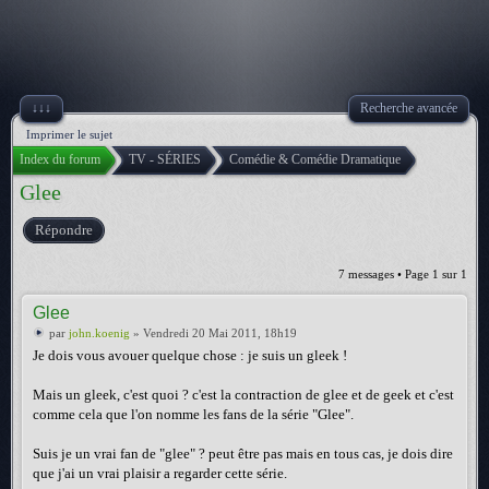
↓↓↓
Recherche avancée
Imprimer le sujet
Index du forum
TV - SÉRIES
Comédie & Comédie Dramatique
Glee
Répondre
7 messages • Page
1
sur
1
Glee
par
john.koenig
» Vendredi 20 Mai 2011, 18h19
Je dois vous avouer quelque chose : je suis un gleek !
Mais un gleek, c'est quoi ? c'est la contraction de glee et de geek et c'est
comme cela que l'on nomme les fans de la série "Glee".
Suis je un vrai fan de "glee" ? peut être pas mais en tous cas, je dois dire
que j'ai un vrai plaisir a regarder cette série.