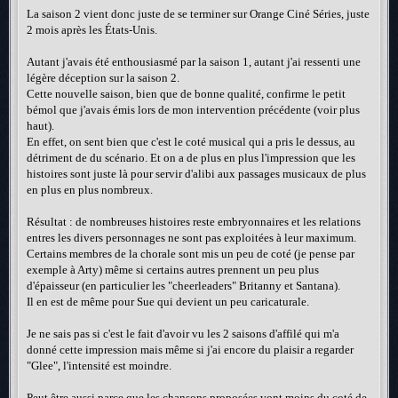
La saison 2 vient donc juste de se terminer sur Orange Ciné Séries, juste
2 mois après les États-Unis.
Autant j'avais été enthousiasmé par la saison 1, autant j'ai ressenti une
légère déception sur la saison 2.
Cette nouvelle saison, bien que de bonne qualité, confirme le petit
bémol que j'avais émis lors de mon intervention précédente (voir plus
haut).
En effet, on sent bien que c'est le coté musical qui a pris le dessus, au
détriment de du scénario. Et on a de plus en plus l'impression que les
histoires sont juste là pour servir d'alibi aux passages musicaux de plus
en plus en plus nombreux.
Résultat : de nombreuses histoires reste embryonnaires et les relations
entres les divers personnages ne sont pas exploitées à leur maximum.
Certains membres de la chorale sont mis un peu de coté (je pense par
exemple à Arty) même si certains autres prennent un peu plus
d'épaisseur (en particulier les "cheerleaders" Britanny et Santana).
Il en est de même pour Sue qui devient un peu caricaturale.
Je ne sais pas si c'est le fait d'avoir vu les 2 saisons d'affilé qui m'a
donné cette impression mais même si j'ai encore du plaisir a regarder
"Glee", l'intensité est moindre.
Peut être aussi parce que les chansons proposées vont moins du coté de