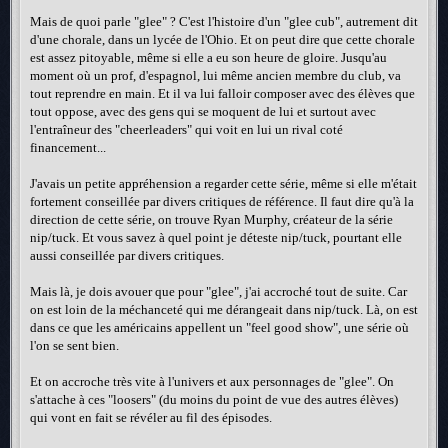
Mais de quoi parle "glee" ? C'est l'histoire d'un "glee cub", autrement dit
d'une chorale, dans un lycée de l'Ohio. Et on peut dire que cette chorale
est assez pitoyable, même si elle a eu son heure de gloire. Jusqu'au
moment où un prof, d'espagnol, lui même ancien membre du club, va
tout reprendre en main. Et il va lui falloir composer avec des élèves que
tout oppose, avec des gens qui se moquent de lui et surtout avec
l'entraîneur des "cheerleaders" qui voit en lui un rival coté
financement...
J'avais un petite appréhension a regarder cette série, même si elle m'était
fortement conseillée par divers critiques de référence. Il faut dire qu'à la
direction de cette série, on trouve Ryan Murphy, créateur de la série
nip/tuck. Et vous savez à quel point je déteste nip/tuck, pourtant elle
aussi conseillée par divers critiques.
Mais là, je dois avouer que pour "glee", j'ai accroché tout de suite. Car
on est loin de la méchanceté qui me dérangeait dans nip/tuck. Là, on est
dans ce que les américains appellent un "feel good show", une série où
l'on se sent bien.
Et on accroche très vite à l'univers et aux personnages de "glee". On
s'attache à ces "loosers" (du moins du point de vue des autres élèves)
qui vont en fait se révéler au fil des épisodes.