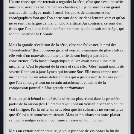
L'autre chose qui me retenait a regarder la série, c'est que c'est une série
musicale, avec pas mal de parties chantées; Et je ne suis pas un grand
amateur de musique. mais là aussi, les choix de chansons et les
chorégraphies font que l'on entre tout de suite dans leur univers et qu'on
ne se sent pas largué car par un choix élitiste. Au contraire, ce sont des
titres que l'on a tous fredonner à un moment, quelque soit notre âge, qui
sont au coeur de la Chorale.
Mais la grande révélation de la série, c'est sue Sylvester, la prof des
"cheerleaders" (les pom-pom girls) et véritable ennemie du glee club car
elle voit d'un mauvais oeil une partie de son budget partir à la
concurrence. Cela faisait longtemps que l'on avait pas vu une telle
méchante. C'est le piment de la série et sans elle, "Glee" aurait moins de
saveur. Chapeau à jane Lynch qui incarne Sue. Elle nous campe une
méchante que l'on adore détester mais qui a juste assez de fêlures pour
que l'on ai malgré tout un certain attachement et même de la
compassion pour elle. Une grande performance.
Bon, un petit bémol toutefois, la série est plus réussi dans la première
partie de la saison (les 13 premiers) qui ont un véritable scénario et une
vrai intrigue. Par la suite, on sent bien que les scénarios ne servent plus
que d'alibi aux numéros musicaux. Mais ne boudons pas notre plaisir
car même malgré cela, on continue à passer un bon moment.
Mais un extrait parlant mieux, je vous propose de visionner la fin du