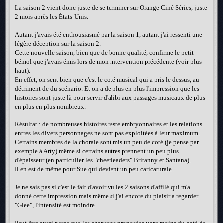
La saison 2 vient donc juste de se terminer sur Orange Ciné Séries, juste
2 mois après les États-Unis.
Autant j'avais été enthousiasmé par la saison 1, autant j'ai ressenti une
légère déception sur la saison 2.
Cette nouvelle saison, bien que de bonne qualité, confirme le petit
bémol que j'avais émis lors de mon intervention précédente (voir plus
haut).
En effet, on sent bien que c'est le coté musical qui a pris le dessus, au
détriment de du scénario. Et on a de plus en plus l'impression que les
histoires sont juste là pour servir d'alibi aux passages musicaux de plus
en plus en plus nombreux.
Résultat : de nombreuses histoires reste embryonnaires et les relations
entres les divers personnages ne sont pas exploitées à leur maximum.
Certains membres de la chorale sont mis un peu de coté (je pense par
exemple à Arty) même si certains autres prennent un peu plus
d'épaisseur (en particulier les "cheerleaders" Britanny et Santana).
Il en est de même pour Sue qui devient un peu caricaturale.
Je ne sais pas si c'est le fait d'avoir vu les 2 saisons d'affilé qui m'a
donné cette impression mais même si j'ai encore du plaisir a regarder
"Glee", l'intensité est moindre.
Peut être aussi parce que les chansons proposées vont moins du coté de