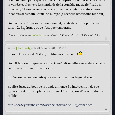
la variété et plus vers les standards de la comédie musicale "made in
broadway". Donc là aussi moins de plaisir a écouter des titres quasi
inconnus dans notre lointaine Europe (à l'échelle américaine bien sur).
Bref même si j'ai passé de bon moment, petite déception pour cette
saison 2. Espérons que ce n'est que temporaire.
Dernière édition par
john.koenig
le Mardi 14 Février 2012, 17h45, édité 1 fois.
par
john.koenig
» Jeudi 04 Août 2011, 11h38
preuve du succès de "Glee", un film va sortir en 3D
Bon, il faut savoir que le cast de "Glee" fait régulièrement des concerts
en plus du tournage des épisodes.
Et c'est un de ces concerts qui a été capturé pour le grand écran.
Et allez jusqu'au bout de la bande annonce ! L'intervention de sue
Sylvester est tout simplement énorme. C'est le genre d'humour dont je
raffole.
http://www.youtube.com/watch?v=n8FrAAAb ... r_embedded