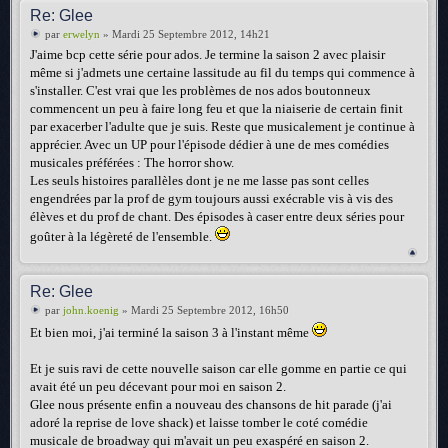
Re: Glee
par
erwelyn
» Mardi 25 Septembre 2012, 14h21
J'aime bcp cette série pour ados. Je termine la saison 2 avec plaisir
même si j'admets une certaine lassitude au fil du temps qui commence à
s'installer. C'est vrai que les problèmes de nos ados boutonneux
commencent un peu à faire long feu et que la niaiserie de certain finit
par exacerber l'adulte que je suis. Reste que musicalement je continue à
apprécier. Avec un UP pour l'épisode dédier à une de mes comédies
musicales préférées : The horror show.
Les seuls histoires parallèles dont je ne me lasse pas sont celles
engendrées par la prof de gym toujours aussi exécrable vis à vis des
élèves et du prof de chant. Des épisodes à caser entre deux séries pour
goûter à la légèreté de l'ensemble.
Re: Glee
par
john.koenig
» Mardi 25 Septembre 2012, 16h50
Et bien moi, j'ai terminé la saison 3 à l'instant même
Et je suis ravi de cette nouvelle saison car elle gomme en partie ce qui
avait été un peu décevant pour moi en saison 2.
Glee nous présente enfin a nouveau des chansons de hit parade (j'ai
adoré la reprise de love shack) et laisse tomber le coté comédie
musicale de broadway qui m'avait un peu exaspéré en saison 2.