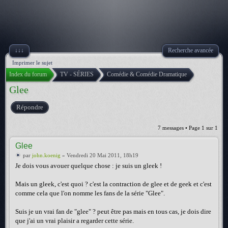
↓↓↓
Recherche avancée
Imprimer le sujet
Index du forum
TV - SÉRIES
Comédie & Comédie Dramatique
Glee
Répondre
7 messages • Page
1
sur
1
Glee
par
john.koenig
» Vendredi 20 Mai 2011, 18h19
Je dois vous avouer quelque chose : je suis un gleek !
Mais un gleek, c'est quoi ? c'est la contraction de glee et de geek et c'est
comme cela que l'on nomme les fans de la série "Glee".
Suis je un vrai fan de "glee" ? peut être pas mais en tous cas, je dois dire
que j'ai un vrai plaisir a regarder cette série.