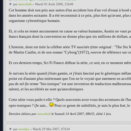
par
neocobalt
» Mardi 01 Août 2006, 21h46
Cet homme doit son prix aux suites d'un accident lors d'un vol d'essai à bord d
dans les années soixante. Il a été reconstruit à ce prix, plus fort qu'avant, pl
organisme cybernétique humain.
Et, si cela ne remet aucunement en cause sa valeur humaine, Austin ne vaut pas 
francs français dont la conversion ne donne plus que six millions de dollars, 
L'histoire, dont est tirée la célèbre série TV suscitée (titre original : "The Si
de Martin Caidin, et de son roman "Cyborg"(1972), oeuvre de référence sur ce s
Et ces derniers temps, Sci Fi France diffuse la série, ce soir, en ce moment mêm
Je suivais la série quand j'étais gamin, et j'étais fasciné par le générique mêl
point est d'autant plus intéressant que l'on ne le voyait que rarement en accé
pas de sel (le terme "bio-ionique" est une invention de traduction malheureuse
ralenti, et les accélérés ne sont qu'anecdotiques.
Cette série vous parle-t-elle ? Quels souvenirs avez-vous des aventures de l'ho
opto-ioniques ? (Je sais...
Pour ce genre de subtilités, je suis le plus fort, l
Dernière édition par
neocobalt
le Samedi 14 Avril 2007, 08h35, édité 1 fois.
par
erwelyn
» Mardi 29 Mai 2007, 07h34