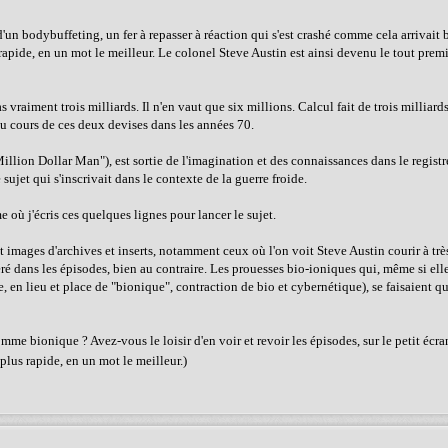
'un bodybuffeting, un fer à repasser à réaction qui s'est crashé comme cela arrivait
us rapide, en un mot le meilleur. Le colonel Steve Austin est ainsi devenu le tout prem
vraiment trois milliards. Il n'en vaut que six millions. Calcul fait de trois milliar
au cours de ces deux devises dans les années 70.
x Million Dollar Man"), est sortie de l'imagination et des connaissances dans le regist
ujet qui s'inscrivait dans le contexte de la guerre froide.
e où j'écris ces quelques lignes pour lancer le sujet.
ant images d'archives et inserts, notamment ceux où l'on voit Steve Austin courir à tr
léré dans les épisodes, bien au contraire. Les prouesses bio-ioniques qui, même si el
, en lieu et place de "bionique", contraction de bio et cybernétique), se faisaient 
mme bionique ? Avez-vous le loisir d'en voir et revoir les épisodes, sur le petit écr
e plus rapide, en un mot le meilleur.)