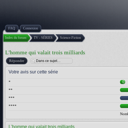
FAQ
Connexion
Index du forum
TV - SÉRIES
Science-Fiction
L'homme qui valait trois milliards
Répondre
Votre avis sur cette série
*
0
**
***
****
Nombr
L'homme qui valait trois milliards