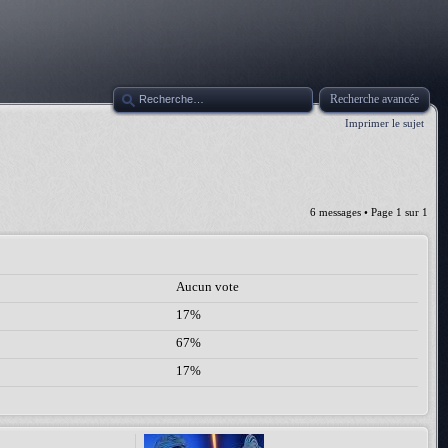
Recherche avancée
Imprimer le sujet
6 messages • Page
1
sur
1
Aucun vote
17%
67%
17%