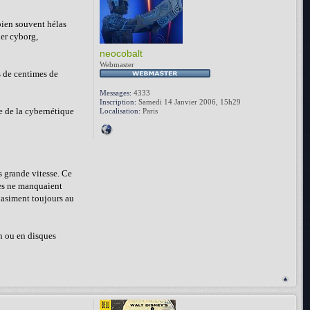
 bien souvent hélas
ier cyborg,
neocobalt
Webmaster
ds de centimes de
Messages:
4333
Inscription:
Samedi 14 Janvier 2006, 15h29
re de la cybernétique
Localisation:
Paris
ès grande vitesse. Ce
les ne manquaient
quasiment toujours au
an ou en disques