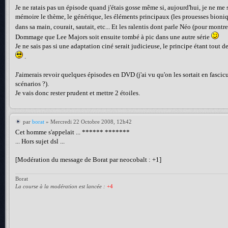
Je ne ratais pas un épisode quand j'étais gosse même si, aujourd'hui, je ne me
mémoire le thème, le générique, les éléments principaux (les prouesses bioniq
dans sa main, courait, sautait, etc... Et les ralentis dont parle Néo (pour mont
Dommage que Lee Majors soit ensuite tombé à pic dans une autre série
Je ne sais pas si une adaptation ciné serait judicieuse, le principe étant tou
.
J'aimerais revoir quelques épisodes en DVD (j'ai vu qu'on les sortait en fasci
scénarios ?).
Je vais donc rester prudent et mettre 2 étoiles.
par
borat
» Mercredi 22 Octobre 2008, 12h42
Cet homme s'appelait ... ****** *******
... Hors sujet dsl ...
[Modération du message de Borat par neocobalt : +1]
Borat
La course à la modération est lancée :
+4