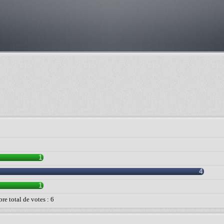
1
4
1
e total de votes : 6