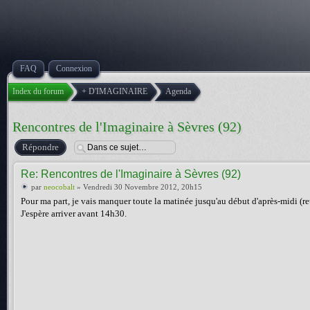
FAQ
Connexion
Index du forum
+ D'IMAGINAIRE
Agenda
Rencontres de l'Imaginaire à Sèvres (92)
Répondre
Re: Rencontres de l'Imaginaire à Sèvres (92)
par
neocobalt
» Vendredi 30 Novembre 2012, 20h15
Pour ma part, je vais manquer toute la matinée jusqu'au début d'après-midi (re
J'espère arriver avant 14h30.