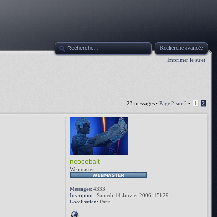
Recherche avancée
Imprimer le sujet
23 messages •
Page
2
sur
2
•
1
2
neocobalt
Webmaster
Messages:
4333
Inscription:
Samedi 14 Janvier 2006, 15h29
Localisation:
Paris