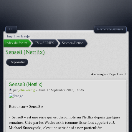
↓↓↓
Recherche avancée
Imprimer le sujet
Index du forum
TV - SÉRIES
Science-Fiction
Sense8 (Netflix)
Répondre
4 messages • Page
1
sur
1
Sense8 (Netflix)
par
john.koenig
» Jeudi 17 Septembre 2015, 18h35
Retour sur « Sense8 »
« Sense8 » est une série qui est disponible sur Netflix depuis quelques
semaines. Crée par les Wachowskis (comme ils se font appeler) et J.
Michael Straczynski, c’est une série de sf assez particulière.