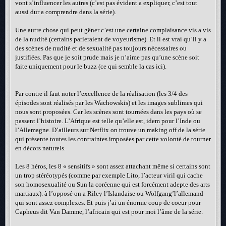
vont s’influencer les autres (c’est pas évident a expliquer, c’est tout
aussi dur a comprendre dans la série).
Une autre chose qui peut gêner c’est une certaine complaisance vis a vis
de la nudité (certains parleraient de voyeurisme). Et il est vrai qu’il y a
des scènes de nudité et de sexualité pas toujours nécessaires ou
justifiées. Pas que je soit prude mais je n’aime pas qu’une scène soit
faite uniquement pour le buzz (ce qui semble la cas ici).
Par contre il faut noter l’excellence de la réalisation (les 3/4 des
épisodes sont réalisés par les Wachowskis) et les images sublimes qui
nous sont proposées. Car les scènes sont tournées dans les pays où se
passent l’histoire. L’Afrique est telle qu’elle est, idem pour l’Inde ou
l’Allemagne. D’ailleurs sur Netflix on trouve un making off de la série
qui présente toutes les contraintes imposées par cette volonté de tourner
en décors naturels.
Les 8 héros, les 8 « sensitifs » sont assez attachant même si certains sont
un trop stéréotypés (comme par exemple Lito, l’acteur viril qui cache
son homosexualité ou Sun la coréenne qui est forcément adepte des arts
martiaux). à l’opposé on a Riley l’Islandaise ou Wolfgang’l’allemand
qui sont assez complexes. Et puis j’ai un énorme coup de coeur pour
Capheus dit Van Damme, l’africain qui est pour moi l’âme de la série.