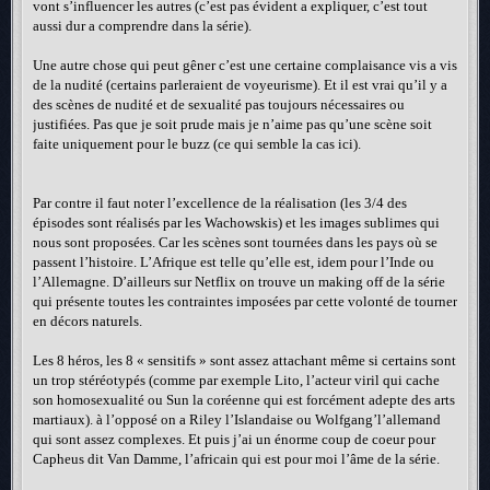
vont s’influencer les autres (c’est pas évident a expliquer, c’est tout
aussi dur a comprendre dans la série).
Une autre chose qui peut gêner c’est une certaine complaisance vis a vis
de la nudité (certains parleraient de voyeurisme). Et il est vrai qu’il y a
des scènes de nudité et de sexualité pas toujours nécessaires ou
justifiées. Pas que je soit prude mais je n’aime pas qu’une scène soit
faite uniquement pour le buzz (ce qui semble la cas ici).
Par contre il faut noter l’excellence de la réalisation (les 3/4 des
épisodes sont réalisés par les Wachowskis) et les images sublimes qui
nous sont proposées. Car les scènes sont tournées dans les pays où se
passent l’histoire. L’Afrique est telle qu’elle est, idem pour l’Inde ou
l’Allemagne. D’ailleurs sur Netflix on trouve un making off de la série
qui présente toutes les contraintes imposées par cette volonté de tourner
en décors naturels.
Les 8 héros, les 8 « sensitifs » sont assez attachant même si certains sont
un trop stéréotypés (comme par exemple Lito, l’acteur viril qui cache
son homosexualité ou Sun la coréenne qui est forcément adepte des arts
martiaux). à l’opposé on a Riley l’Islandaise ou Wolfgang’l’allemand
qui sont assez complexes. Et puis j’ai un énorme coup de coeur pour
Capheus dit Van Damme, l’africain qui est pour moi l’âme de la série.