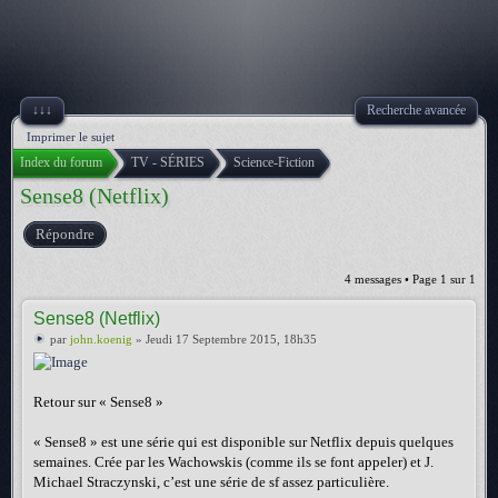
↓↓↓
Recherche avancée
Imprimer le sujet
Index du forum
TV - SÉRIES
Science-Fiction
Sense8 (Netflix)
Répondre
4 messages • Page
1
sur
1
Sense8 (Netflix)
par
john.koenig
» Jeudi 17 Septembre 2015, 18h35
Retour sur « Sense8 »
« Sense8 » est une série qui est disponible sur Netflix depuis quelques
semaines. Crée par les Wachowskis (comme ils se font appeler) et J.
Michael Straczynski, c’est une série de sf assez particulière.