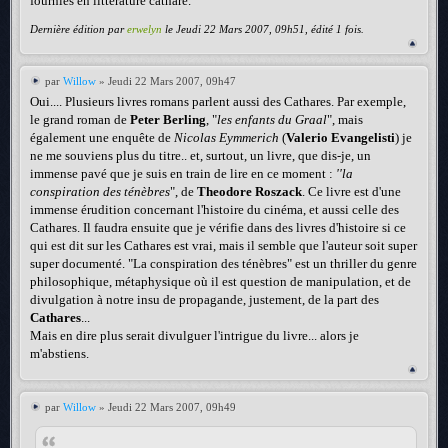
fournies en littérature cathare.
Dernière édition par
erwelyn
le Jeudi 22 Mars 2007, 09h51, édité 1 fois.
par
Willow
» Jeudi 22 Mars 2007, 09h47
Oui.... Plusieurs livres romans parlent aussi des Cathares. Par exemple,
le grand roman de
Peter Berling
, "
les enfants du Graal
", mais
également une enquête de
Nicolas Eymmerich
(
Valerio Evangelisti
) je
ne me souviens plus du titre.. et, surtout, un livre, que dis-je, un
immense pavé que je suis en train de lire en ce moment :
''la
conspiration des ténèbres
", de
Theodore Roszack
. Ce livre est d'une
immense érudition concernant l'histoire du cinéma, et aussi celle des
Cathares. Il faudra ensuite que je vérifie dans des livres d'histoire si ce
qui est dit sur les Cathares est vrai, mais il semble que l'auteur soit super
super documenté. "La conspiration des ténèbres" est un thriller du genre
philosophique, métaphysique où il est question de manipulation, et de
divulgation à notre insu de propagande, justement, de la part des
Cathares
...
Mais en dire plus serait divulguer l'intrigue du livre... alors je
m'abstiens.
par
Willow
» Jeudi 22 Mars 2007, 09h49