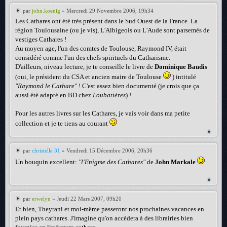
par
john.koenig
» Mercredi 29 Novembre 2006, 19h34
Les Cathares ont été trés présent dans le Sud Ouest de la France. La
région Toulousaine (ou je vis), L'Albigeois ou L'Aude sont parsemés de
vestiges Cathares !
Au moyen age, l'un des comtes de Toulouse, Raymond IV, était
considéré comme l'un des chefs spirituels du Catharisme.
D'ailleurs, niveau lecture, je te conseille le livre de
Dominique Baudis
(oui, le président du CSA et ancien maire de Toulouse
) intitulé
"Raymond le Cathare
" ! C'est assez bien documenté (je crois que ça
aussi été adapté en BD chez
Loubatiéres
) !
Pour les autres livres sur les Cathares, je vais voir dans ma petite
collection et je te tiens au courant
par
christelle 31
» Vendredi 15 Décembre 2006, 20h36
Un bouquin excellent:
"l'Enigme des Cathares"
de
John Markale
par
erwelyn
» Jeudi 22 Mars 2007, 09h20
Et bien, Theyrani et moi-même passeront nos prochaines vacances en
plein pays cathares. J'imagine qu'on accèdera à des librairies bien