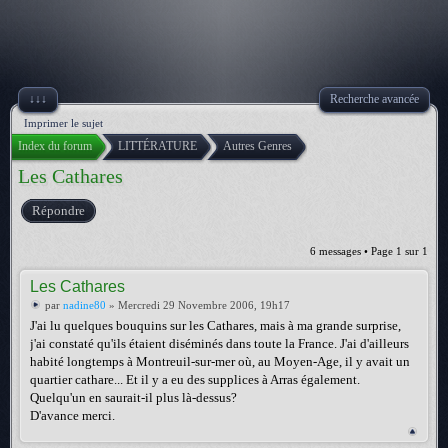
↓↓↓
Recherche avancée
Imprimer le sujet
Index du forum
LITTÉRATURE
Autres Genres
Les Cathares
Répondre
6 messages • Page
1
sur
1
Les Cathares
par
nadine80
» Mercredi 29 Novembre 2006, 19h17
J'ai lu quelques bouquins sur les Cathares, mais à ma grande surprise,
j'ai constaté qu'ils étaient diséminés dans toute la France. J'ai d'ailleurs
habité longtemps à Montreuil-sur-mer où, au Moyen-Age, il y avait un
quartier cathare... Et il y a eu des supplices à Arras également.
Quelqu'un en saurait-il plus là-dessus?
D'avance merci.