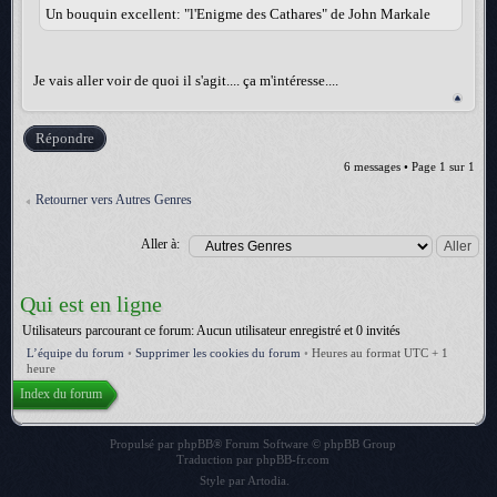
Un bouquin excellent: "l'Enigme des Cathares" de John Markale
Je vais aller voir de quoi il s'agit.... ça m'intéresse....
Répondre
6 messages • Page
1
sur
1
Retourner vers Autres Genres
Aller à:
Qui est en ligne
Utilisateurs parcourant ce forum: Aucun utilisateur enregistré et 0 invités
L’équipe du forum
•
Supprimer les cookies du forum
•
Heures au format UTC + 1
heure
Index du forum
Propulsé par
phpBB
® Forum Software © phpBB Group
Traduction par
phpBB-fr.com
Style par
Artodia
.