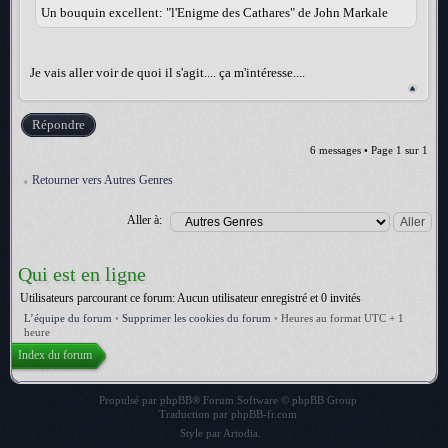
Un bouquin excellent: "l'Enigme des Cathares" de John Markale
Je vais aller voir de quoi il s'agit.... ça m'intéresse....
Répondre
6 messages • Page
1
sur
1
Retourner vers Autres Genres
Aller à:
Qui est en ligne
Utilisateurs parcourant ce forum: Aucun utilisateur enregistré et 0 invités
L’équipe du forum
•
Supprimer les cookies du forum
•
Heures au format UTC + 1
heure
Index du forum
Propulsé par
phpBB
® Forum Software © phpBB Group
Traduction par
phpBB-fr.com
Style par
Artodia
.