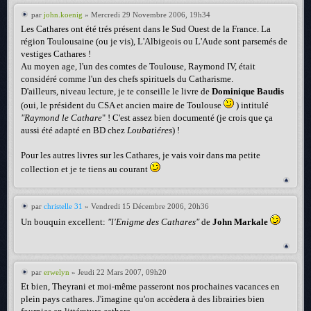
par
john.koenig
» Mercredi 29 Novembre 2006, 19h34
Les Cathares ont été trés présent dans le Sud Ouest de la France. La
région Toulousaine (ou je vis), L'Albigeois ou L'Aude sont parsemés de
vestiges Cathares !
Au moyen age, l'un des comtes de Toulouse, Raymond IV, était
considéré comme l'un des chefs spirituels du Catharisme.
D'ailleurs, niveau lecture, je te conseille le livre de
Dominique Baudis
(oui, le président du CSA et ancien maire de Toulouse
) intitulé
"Raymond le Cathare
" ! C'est assez bien documenté (je crois que ça
aussi été adapté en BD chez
Loubatiéres
) !
Pour les autres livres sur les Cathares, je vais voir dans ma petite
collection et je te tiens au courant
par
christelle 31
» Vendredi 15 Décembre 2006, 20h36
Un bouquin excellent:
"l'Enigme des Cathares"
de
John Markale
par
erwelyn
» Jeudi 22 Mars 2007, 09h20
Et bien, Theyrani et moi-même passeront nos prochaines vacances en
plein pays cathares. J'imagine qu'on accèdera à des librairies bien