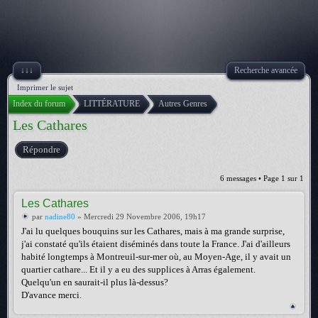
↓↓↓
Recherche avancée
Imprimer le sujet
Index du forum
LITTÉRATURE
Autres Genres
Les Cathares
Répondre
6 messages • Page
1
sur
1
Les Cathares
par
nadine80
» Mercredi 29 Novembre 2006, 19h17
J'ai lu quelques bouquins sur les Cathares, mais à ma grande surprise,
j'ai constaté qu'ils étaient diséminés dans toute la France. J'ai d'ailleurs
habité longtemps à Montreuil-sur-mer où, au Moyen-Age, il y avait un
quartier cathare... Et il y a eu des supplices à Arras également.
Quelqu'un en saurait-il plus là-dessus?
D'avance merci.