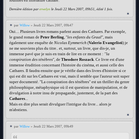
fournies en littérature cathare.
Dernière édition par
erwelyn
le Jeudi 22 Mars 2007, 09h51, édité 1 fois.
par
Willow
» Jeudi 22 Mars 2007, 09h47
Oui.... Plusieurs livres romans parlent aussi des Cathares. Par exemple,
le grand roman de
Peter Berling
, "
les enfants du Graal
", mais
également une enquête de
Nicolas Eymmerich
(
Valerio Evangelisti
) je
ne me souviens plus du titre.. et, surtout, un livre, que dis-je, un
immense pavé que je suis en train de lire en ce moment :
''la
conspiration des ténèbres
", de
Theodore Roszack
. Ce livre est d'une
immense érudition concernant l'histoire du cinéma, et aussi celle des
Cathares. Il faudra ensuite que je vérifie dans des livres d'histoire si ce
qui est dit sur les Cathares est vrai, mais il semble que l'auteur soit super
super documenté. "La conspiration des ténèbres" est un thriller du genre
philosophique, métaphysique où il est question de manipulation, et de
divulgation à notre insu de propagande, justement, de la part des
Cathares
...
Mais en dire plus serait divulguer l'intrigue du livre... alors je
m'abstiens.
par
Willow
» Jeudi 22 Mars 2007, 09h49