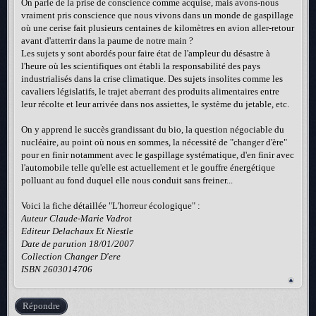
On parle de la prise de conscience comme acquise, mais avons-nous
vraiment pris conscience que nous vivons dans un monde de gaspillage
où une cerise fait plusieurs centaines de kilomètres en avion aller-retour
avant d'atterrir dans la paume de notre main ?
Les sujets y sont abordés pour faire état de l'ampleur du désastre à
l'heure où les scientifiques ont établi la responsabilité des pays
industrialisés dans la crise climatique. Des sujets insolites comme les
cavaliers législatifs, le trajet aberrant des produits alimentaires entre
leur récolte et leur arrivée dans nos assiettes, le système du jetable, etc.
On y apprend le succès grandissant du bio, la question négociable du
nucléaire, au point où nous en sommes, la nécessité de "changer d'ère"
pour en finir notamment avec le gaspillage systématique, d'en finir avec
l'automobile telle qu'elle est actuellement et le gouffre énergétique
polluant au fond duquel elle nous conduit sans freiner...
Voici la fiche détaillée "L'horreur écologique" :
Auteur Claude-Marie Vadrot
Editeur Delachaux Et Niestle
Date de parution 18/01/2007
Collection Changer D'ere
ISBN 2603014706
Répondre