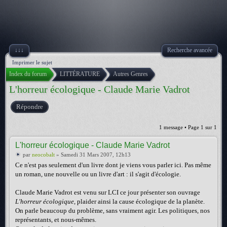
↓↓↓
Recherche avancée
Imprimer le sujet
Index du forum
LITTÉRATURE
Autres Genres
L'horreur écologique - Claude Marie Vadrot
Répondre
1 message • Page
1
sur
1
L'horreur écologique - Claude Marie Vadrot
par
neocobalt
» Samedi 31 Mars 2007, 12h13
Ce n'est pas seulement d'un livre dont je viens vous parler ici. Pas même
un roman, une nouvelle ou un livre d'art : il s'agit d'écologie.
Claude Marie Vadrot est venu sur LCI ce jour présenter son ouvrage
L'horreur écologique
, plaider ainsi la cause écologique de la planète.
On parle beaucoup du problème, sans vraiment agir. Les politiques, nos
représentants, et nous-mêmes.