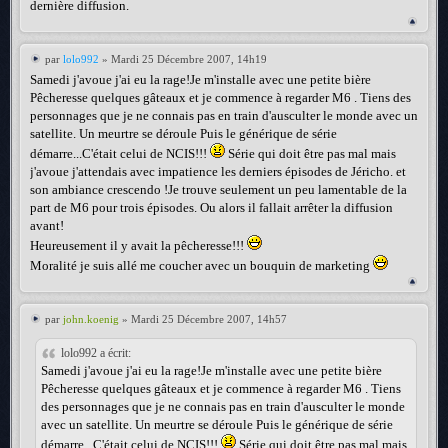
dernière diffusion.
par
lolo992
» Mardi 25 Décembre 2007, 14h19
Samedi j'avoue j'ai eu la rage!Je m'installe avec une petite bière
Pêcheresse quelques gâteaux et je commence à regarder M6 . Tiens des
personnages que je ne connais pas en train d'ausculter le monde avec un
satellite. Un meurtre se déroule Puis le générique de série
démarre...C'était celui de NCIS!!!
Série qui doit être pas mal mais
j'avoue j'attendais avec impatience les derniers épisodes de Jéricho. et
son ambiance crescendo !Je trouve seulement un peu lamentable de la
part de M6 pour trois épisodes. Ou alors il fallait arrêter la diffusion
avant!
Heureusement il y avait la pêcheresse!!!
Moralité je suis allé me coucher avec un bouquin de marketing
par
john.koenig
» Mardi 25 Décembre 2007, 14h57
lolo992 a écrit:
Samedi j'avoue j'ai eu la rage!Je m'installe avec une petite bière
Pêcheresse quelques gâteaux et je commence à regarder M6 . Tiens
des personnages que je ne connais pas en train d'ausculter le monde
avec un satellite. Un meurtre se déroule Puis le générique de série
démarre...C'était celui de NCIS!!!
Série qui doit être pas mal mais