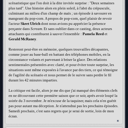
scénaristique que l'on doit à la dite invitée surprise : "Deux semaines
plus tard". Une histoire alors en plein soleil, à l'abri du crépuscule,
culminant au milieu d'un champ de maïs ; un épisode à savourer en
mangeant du pop-corn. A propos de pop-corn, quel plaisir de revoir
l'acteur
Skeet Ulrich
dont nous avions pu apprécier la présence
perçante dans
Scream
. Et sans oublier dans ce casting, deux acteurs
attachants qui contribuent à sauver l'ensemble :
Pamela Reed
et
Gerald McRaney
.
Resteront peut-être en mémoire, quelques trouvailles décapantes,
comme jouer au base-ball en battant des téléphones mobiles, en la
circonstance volants et parvenant à briser la glace. Des relations
sentimentales présentées avec clarté, et pour éviter toute surprise, les
situations sont même exposées à l'avance par des tiers, ce qui témoigne
de l'agilité du scénario et nous permet de le suivre sans perdre le fil
durant les 42 minutes imparties.
La critique est facile, alors je me dis que j'ai manqué des éléments clefs
en ne découvrant cette première saison que ce soir, après avoir loupé la
soirée du 3 novembre. Je m'excuse de la taquiner, mais cela n'en guérit
pas pour autant ma déception. Je n'attendrai pas les prochains épisodes.
Samedi prochain, c'est sans regrets que je serai de sortie, loin de mon
écran.