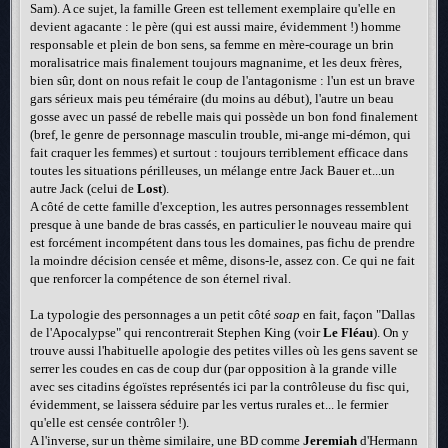
Sam). A ce sujet, la famille Green est tellement exemplaire qu'elle en
devient agacante : le père (qui est aussi maire, évidemment !) homme
responsable et plein de bon sens, sa femme en mère-courage un brin
moralisatrice mais finalement toujours magnanime, et les deux frères,
bien sûr, dont on nous refait le coup de l'antagonisme : l'un est un brave
gars sérieux mais peu téméraire (du moins au début), l'autre un beau
gosse avec un passé de rebelle mais qui possède un bon fond finalement
(bref, le genre de personnage masculin trouble, mi-ange mi-démon, qui
fait craquer les femmes) et surtout : toujours terriblement efficace dans
toutes les situations périlleuses, un mélange entre Jack Bauer et...un
autre Jack (celui de
Lost
).
A côté de cette famille d'exception, les autres personnages ressemblent
presque à une bande de bras cassés, en particulier le nouveau maire qui
est forcément incompétent dans tous les domaines, pas fichu de prendre
la moindre décision censée et même, disons-le, assez con. Ce qui ne fait
que renforcer la compétence de son éternel rival.
La typologie des personnages a un petit côté
soap
en fait, façon "Dallas
de l'Apocalypse" qui rencontrerait Stephen King (voir
Le Fléau
). On y
trouve aussi l'habituelle apologie des petites villes où les gens savent se
serrer les coudes en cas de coup dur (par opposition à la grande ville
avec ses citadins égoïstes représentés ici par la contrôleuse du fisc qui,
évidemment, se laissera séduire par les vertus rurales et... le fermier
qu'elle est censée contrôler !).
A l'inverse, sur un thème similaire, une BD comme
Jeremiah
d'Hermann