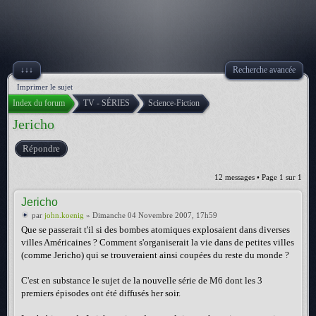
↓↓↓
Recherche avancée
Imprimer le sujet
Index du forum
TV - SÉRIES
Science-Fiction
Jericho
Répondre
12 messages • Page
1
sur
1
Jericho
par
john.koenig
» Dimanche 04 Novembre 2007, 17h59
Que se passerait t'il si des bombes atomiques explosaient dans diverses
villes Américaines ? Comment s'organiserait la vie dans de petites villes
(comme Jericho) qui se trouveraient ainsi coupées du reste du monde ?
C'est en substance le sujet de la nouvelle série de M6 dont les 3
premiers épisodes ont été diffusés her soir.