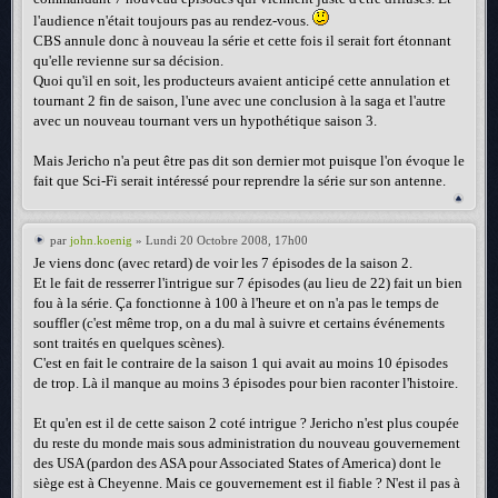
l'audience n'était toujours pas au rendez-vous.
CBS annule donc à nouveau la série et cette fois il serait fort étonnant
qu'elle revienne sur sa décision.
Quoi qu'il en soit, les producteurs avaient anticipé cette annulation et
tournant 2 fin de saison, l'une avec une conclusion à la saga et l'autre
avec un nouveau tournant vers un hypothétique saison 3.
Mais Jericho n'a peut être pas dit son dernier mot puisque l'on évoque le
fait que Sci-Fi serait intéressé pour reprendre la série sur son antenne.
par
john.koenig
» Lundi 20 Octobre 2008, 17h00
Je viens donc (avec retard) de voir les 7 épisodes de la saison 2.
Et le fait de resserrer l'intrigue sur 7 épisodes (au lieu de 22) fait un bien
fou à la série. Ça fonctionne à 100 à l'heure et on n'a pas le temps de
souffler (c'est même trop, on a du mal à suivre et certains événements
sont traités en quelques scènes).
C'est en fait le contraire de la saison 1 qui avait au moins 10 épisodes
de trop. Là il manque au moins 3 épisodes pour bien raconter l'histoire.
Et qu'en est il de cette saison 2 coté intrigue ? Jericho n'est plus coupée
du reste du monde mais sous administration du nouveau gouvernement
des USA (pardon des ASA pour Associated States of America) dont le
siège est à Cheyenne. Mais ce gouvernement est il fiable ? N'est il pas à