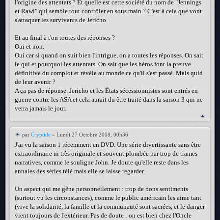
l'origine des attentats ? Et quelle est cette société du nom de "Jennings
et Rawl" qui semble tout contrôler en sous main ? C'est à cela que vont
s'attaquer les survivants de Jericho.
Et au final à t'on toutes des réponses ?
Oui et non.
Oui car si quand on suit bien l'intrigue, on a toutes les réponses. On sait
le qui et pourquoi les attentats. On sait que les héros font la preuve
définitive du complot et révèle au monde ce qu'il s'est passé. Mais quid
de leur avenir ?
A ça pas de réponse. Jericho et les États sécessionnistes sont entrés en
guerre contre les ASA et cela aurait du être traité dans la saison 3 qui ne
verra jamais le jour.
par
Cryptide
» Lundi 27 Octobre 2008, 00h36
J'ai vu la saison 1 récemment en DVD. Une série divertissante sans être
extraordinaire ni très originale et souvent plombée par trop de trames
narratives, comme le souligne John. Je doute qu'elle reste dans les
annales des séries télé mais elle se laisse regarder.
Un aspect qui me gêne personnellement : trop de bons sentiments
(surtout vu les circonstances), comme le public américain les aime tant
(vive la solidarité, la famille et la communauté sont sacrées, et le danger
vient toujours de l'extérieur. Pas de doute : on est bien chez l'Oncle