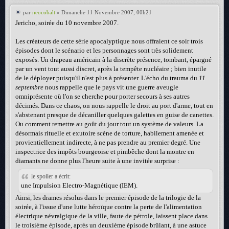
par
neocobalt
» Dimanche 11 Novembre 2007, 00h21
Jericho, soirée du 10 novembre 2007.
Les créateurs de cette série apocalyptique nous offraient ce soir trois
épisodes dont le scénario et les personnages sont très solidement
exposés. Un drapeau américain à la discrète présence, tombant, épargné
par un vent tout aussi discret, après la tempête nucléaire ; bien inutile
de le déployer puisqu'il n'est plus à présenter. L'écho du trauma du
11
septembre
nous rappelle que le pays vit une guerre aveugle
omniprésente où l'on se cherche pour porter secours à ses autres
décimés. Dans ce chaos, on nous rappelle le droit au port d'arme, tout en
s'abstenant presque de décaniller quelques galettes en guise de canettes.
Ou comment remettre au goût du jour tout un système de valeurs. La
désormais rituelle et exutoire scène de torture, habilement amenée et
provientiellement indirecte, à ne pas prendre au premier degré. Une
inspectrice des impôts bourgeoise et pimbêche dont la montre en
diamants ne donne plus l'heure suite à une invitée surprise :
le spoiler a écrit:
une Impulsion Electro-Magnétique (IEM)
.
Ainsi, les drames résolus dans le premier épisode de la trilogie de la
soirée, à l'issue d'une lutte héroïque contre la perte de l'alimentation
électrique névralgique de la ville, faute de pétrole, laissent place dans
le troisième épisode, après un deuxième épisode brûlant, à une astuce