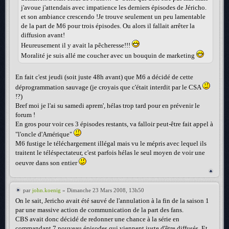
j'avoue j'attendais avec impatience les derniers épisodes de Jéricho.
et son ambiance crescendo !Je trouve seulement un peu lamentable
de la part de M6 pour trois épisodes. Ou alors il fallait arrêter la
diffusion avant!
Heureusement il y avait la pêcheresse!!!
Moralité je suis allé me coucher avec un bouquin de marketing
En fait c'est jeudi (soit juste 48h avant) que M6 a décidé de cette
déprogrammation sauvage (je croyais que c'était interdit par le CSA
!?)
Bref moi je l'ai su samedi aprem', hélas trop tard pour en prévenir le
forum !
En gros pour voir ces 3 épisodes restants, va falloir peut-être fait appel à
"l'oncle d'Amérique"
M6 fustige le téléchargement illégal mais vu le mépris avec lequel ils
traitent le téléspectateur, c'est parfois hélas le seul moyen de voir une
oeuvre dans son entier
par
john.koenig
» Dimanche 23 Mars 2008, 13h50
On le sait, Jericho avait été sauvé de l'annulation à la fin de la saison 1
par une massive action de communication de la part des fans.
CBS avait donc décidé de redonner une chance à la série en
commandant 7 nouveau épisodes qui viennent juste d'être diffusés. Et