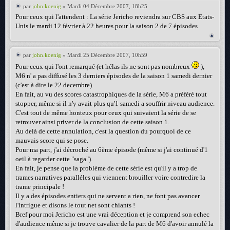
par
john.koenig
» Mardi 04 Décembre 2007, 18h25
Pour ceux qui l'attendent : La série Jericho reviendra sur CBS aux Etats-
Unis le mardi 12 février à 22 heures pour la saison 2 de 7 épisodes
par
john.koenig
» Mardi 25 Décembre 2007, 10h59
Pour ceux qui l'ont remarqué (et hélas ils ne sont pas nombreux
),
M6 n' a pas diffusé les 3 derniers épisodes de la saison 1 samedi dernier
(c'est à dire le 22 decembre).
En fait, au vu des scores catastrophiques de la série, M6 a préféré tout
stopper, même si il n'y avait plus qu'1 samedi a souffrir niveau audience.
C'est tout de même honteux pour ceux qui suivaient la série de se
retrouver ainsi priver de la conclusion de cette saison 1.
Au delà de cette annulation, c'est la question du pourquoi de ce
mauvais score qui se pose.
Pour ma part, j'ai décroché au 6ème épisode (même si j'ai continué d'1
oeil à regarder cette "saga").
En fait, je pense que la probléme de cette série est qu'il y a trop de
trames narratives paralléles qui viennent brouiller voire contredire la
trame principale !
Il y a des épisodes entiers qui ne servent a rien, ne font pas avancer
l'intrigue et disons le tout net sont chiants !
Bref pour moi Jericho est une vrai déception et je comprend son echec
d'audience même si je trouve cavalier de la part de M6 d'avoir annulé la