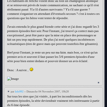
Les habitants de Jericho voient donc au loin un champignon atomique
et se retrouvent privés de toute communication, ne sachant ce qu'il s'est
réellement passé. Y'a t'il d'autres survivants ? Y'a t'il une guerre ?
comment s'organiser en attendant d'éventuels secours ? c'est à toutes ces
questions que les héros vont tenter de répondre.
J'avais entendu le plus grand biende cette série et j'ai donc regardé les 3
premiers épisodes hier soir. Pour l'instant, j'ai trouvé ça correct mais pas
execptionnel, peut être parce que la mise en place des personnages se
fait un peu trop rapidement. De plus j'ai noté quelques incohérences
scénaristiques (rien de grave mais qui peuvent toutefois être génantes).
Bref pour l'instant, je reste un peu sur ma faim. mais bon, ce n'est qu'un
premier avis et souvent il faut passer les 5/6 premiers épisodes d'une
série pour bien entrer dedans et pouvoir donner un avis éclairé.
Donc : A suivre...
par
lolo992
» Dimanche 04 Novembre 2007, 19h28
Sur tous les sites que j'ai visités , à part les inconditionnels dès les
premiers épisodes, la série deviendrait vraiment très intéressante à partir
du 6 ème épisode.