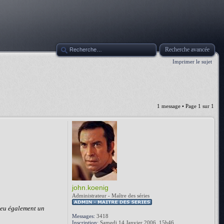
Recherche avancée
Imprimer le sujet
1 message • Page
1
sur
1
john.koenig
Administrateur - Maître des séries
ieu également un
Messages:
3418
Inscription:
Samedi 14 Janvier 2006, 15h46