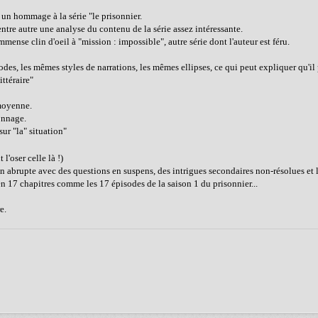
e un hommage à la série "le prisonnier.
 entre autre une analyse du contenu de la série assez intéressante.
mense clin d'oeil à "mission : impossible", autre série dont l'auteur est féru.
des, les mêmes styles de narrations, les mêmes ellipses, ce qui peut expliquer qu'il
ittéraire"
 moyenne.
onnage.
sur "la" situation"
t l'oser celle là !)
n abrupte avec des questions en suspens, des intrigues secondaires non-résolues et l
en 17 chapitres comme les 17 épisodes de la saison 1 du prisonnier...
e.