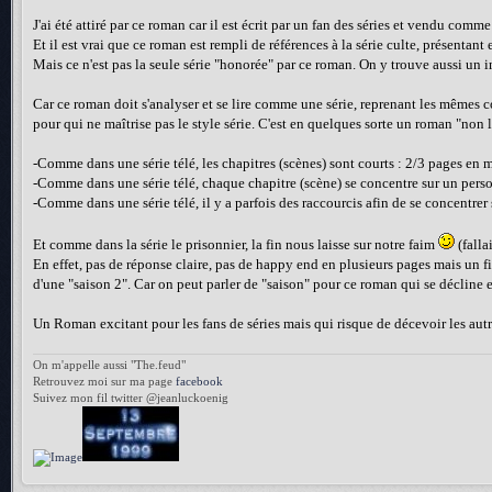
J'ai été attiré par ce roman car il est écrit par un fan des séries et vendu comm
Et il est vrai que ce roman est rempli de références à la série culte, présentant
Mais ce n'est pas la seule série "honorée" par ce roman. On y trouve aussi un im
Car ce roman doit s'analyser et se lire comme une série, reprenant les mêmes co
pour qui ne maîtrise pas le style série. C'est en quelques sorte un roman "non l
-Comme dans une série télé, les chapitres (scènes) sont courts : 2/3 pages en
-Comme dans une série télé, chaque chapitre (scène) se concentre sur un pers
-Comme dans une série télé, il y a parfois des raccourcis afin de se concentrer 
Et comme dans la série le prisonnier, la fin nous laisse sur notre faim
(fallai
En effet, pas de réponse claire, pas de happy end en plusieurs pages mais un fi
d'une "saison 2". Car on peut parler de "saison" pour ce roman qui se décline 
Un Roman excitant pour les fans de séries mais qui risque de décevoir les autr
On m'appelle aussi "The.feud"
Retrouvez moi sur ma page
facebook
Suivez mon fil twitter @jeanluckoenig