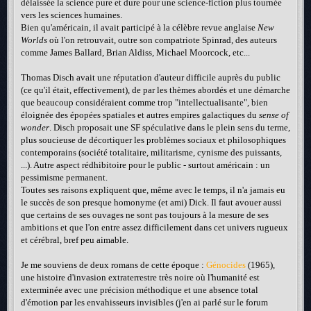
délaissée la science pure et dure pour une science-fiction plus tournée
vers les sciences humaines.
Bien qu'américain, il avait participé à la célèbre revue anglaise
New
Worlds
où l'on retrouvait, outre son compatriote Spinrad, des auteurs
comme James Ballard, Brian Aldiss, Michael Moorcock, etc...
Thomas Disch avait une réputation d'auteur difficile auprès du public
(ce qu'il était, effectivement), de par les thèmes abordés et une démarche
que beaucoup considéraient comme trop "intellectualisante", bien
éloignée des épopées spatiales et autres empires galactiques du
sense of
wonder
. Disch proposait une SF spéculative dans le plein sens du terme,
plus soucieuse de décortiquer les problèmes sociaux et philosophiques
contemporains (société totalitaire, militarisme, cynisme des puissants,
...). Autre aspect rédhibitoire pour le public - surtout américain : un
pessimisme permanent.
Toutes ses raisons expliquent que, même avec le temps, il n'a jamais eu
le succès de son presque homonyme (et ami) Dick. Il faut avouer aussi
que certains de ses ouvages ne sont pas toujours à la mesure de ses
ambitions et que l'on entre assez difficilement dans cet univers rugueux
et cérébral, bref peu aimable.
Je me souviens de deux romans de cette époque :
Génocides
(1965),
une histoire d'invasion extraterrestre très noire où l'humanité est
exterminée avec une précision méthodique et une absence total
d'émotion par les envahisseurs invisibles (j'en ai parlé sur le forum