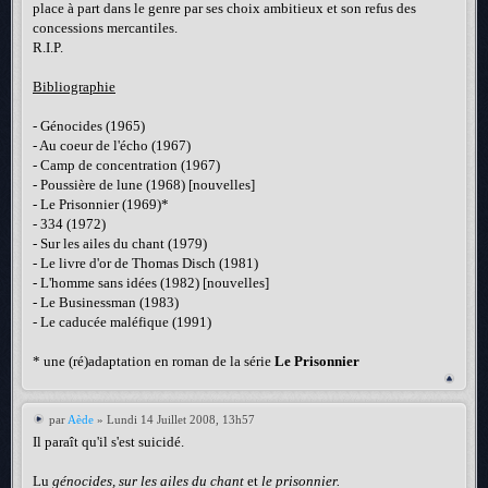
place à part dans le genre par ses choix ambitieux et son refus des
concessions mercantiles.
R.I.P.
Bibliographie
- Génocides (1965)
- Au coeur de l'écho (1967)
- Camp de concentration (1967)
- Poussière de lune (1968) [nouvelles]
- Le Prisonnier (1969)*
- 334 (1972)
- Sur les ailes du chant (1979)
- Le livre d'or de Thomas Disch (1981)
- L'homme sans idées (1982) [nouvelles]
- Le Businessman (1983)
- Le caducée maléfique (1991)
* une (ré)adaptation en roman de la série
Le Prisonnier
par
Aède
» Lundi 14 Juillet 2008, 13h57
Il paraît qu'il s'est suicidé.
Lu
génocides, sur les ailes du chant
et
le prisonnier.