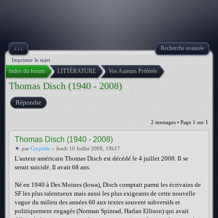
↓↓↓
Recherche avancée
Imprimer le sujet
Index du forum
LITTÉRATURE
Vos Auteurs Préférés
Thomas Disch (1940 - 2008)
Répondre
2 messages • Page
1
sur
1
Thomas Disch (1940 - 2008)
par
Cryptide
» Jeudi 10 Juillet 2008, 19h17
L'auteur américain Thomas Disch est décédé le 4 juillet 2008. Il se
serait suicidé. Il avait 68 ans.
Né en 1940 à Des Moines (Iowa), Disch comptait parmi les écrivains de
SF les plus talentueux mais aussi les plus exigeants de cette nouvelle
vague du milieu des années 60 aux textes souvent subversifs et
politiquement engagés (Norman Spinrad, Harlan Ellison) qui avait