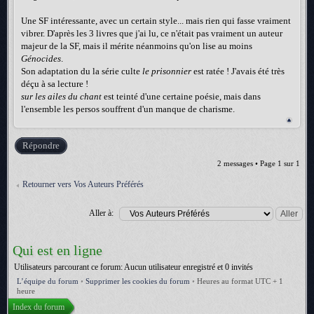
Une SF intéressante, avec un certain style... mais rien qui fasse vraiment
vibrer. D'après les 3 livres que j'ai lu, ce n'était pas vraiment un auteur
majeur de la SF, mais il mérite néanmoins qu'on lise au moins
Génocides
.
Son adaptation du la série culte
le prisonnier
est ratée ! J'avais été très
déçu à sa lecture !
sur les ailes du chant
est teinté d'une certaine poésie, mais dans
l'ensemble les persos souffrent d'un manque de charisme.
Répondre
2 messages • Page
1
sur
1
Retourner vers Vos Auteurs Préférés
Aller à:
Qui est en ligne
Utilisateurs parcourant ce forum: Aucun utilisateur enregistré et 0 invités
L’équipe du forum
•
Supprimer les cookies du forum
•
Heures au format UTC + 1
heure
Index du forum