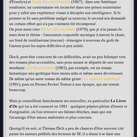
d'Erwelyn) et
Camp de concentration
(1967) : dans une Amérique
totalitaire, un contestataire est incarcéré dans une prison souterraine
pour y subir une expérience visant à décupler son intelligence. Si le
premier se lit sans problème malgré sa noirceur, le second m'a demandé
un certain effort qui n'a pas vraiment été récompensé.
On peut aussi citer
Sur les ailes du chant
(1979), que je n'ai jamais lu
mais dont le thème - l'ascension corporelle mystique à travers le chant,
sur fond de totalitarisme (encore) - témoigne à nouveau du goût de
l'auteur pour les sujets difficiles et peu usités.
Disch, peut-être conscient de ces difficultés, avait un peu bifurqué vers
des romans plus accessibles, sans pour autant se départir de son ironie
mordante :
Le Businessman
(1983), par exemple, est un roman
fantastique néo-gothique bien moins ardu et même assez divertissant.
De même qu'un autre roman du même genre :
Le caducée maléfique
(1991), paru en Presses Pocket Terreur à une époque, qui me tentait
beaucoup.
Mais je conseillerai franchement ses nouvelles, en particulier
Le Livre
d'Or
qui lui a été consacré en 1981 : quelques pépites pleine d'ironie et
d'originalité, où l'on retrouve ses thèmes fétiches, mais qui ont
l'avantage d'être mieux maîtrisées et plus concises.
Quoiqu'il en soit, si Thomas Dich a peu de chances d'être souvent cité
parmi les auteurs préférés des lecteurs de SF, il a réussi à se faire une