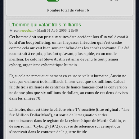
Nombre total de votes : 6
L'homme qui valait trois milliards
par
neocobalt
» Mardi 01 Août 2006, 21h46
Cet homme doit son prix aux suites d'un accident lors d'un vol d'essai à
bord d'un bodybuffeting, un fer à repasser à réaction qui s'est crashé
comme cela arrivait bien souvent hélas dans les années soixante. Il a été
reconstruit à ce prix, plus fort qu'avant, plus rapide, en un mot le
meilleur. Le colonel Steve Austin est ainsi devenu le tout premier
cyborg, organisme cybernétique humain.
Et, si cela ne remet aucunement en cause sa valeur humaine, Austin ne
vaut pas vraiment trois milliards. Il n'en vaut que six millions. Calcul
fait de trois milliards de centimes de francs français dont la conversion
ne donne plus que six millions de dollars, au cours de ces deux devises
dans les années 70.
L'histoire, dont est tirée la célèbre série TV suscitée (titre original : "The
Six Million Dollar Man"), est sortie de l'imagination et des
connaissances dans le registre de la cybernétique de Martin Caidin, et
de son roman "Cyborg"(1972), oeuvre de référence sur ce sujet qui
s'inscrivait dans le contexte de la guerre froide.