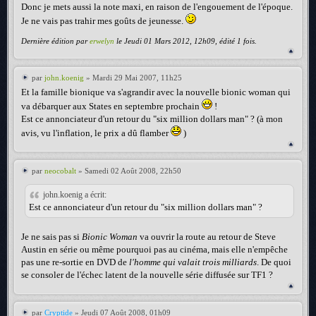
Donc je mets aussi la note maxi, en raison de l'engouement de l'époque.
Je ne vais pas trahir mes goûts de jeunesse.
Dernière édition par
erwelyn
le Jeudi 01 Mars 2012, 12h09, édité 1 fois.
par
john.koenig
» Mardi 29 Mai 2007, 11h25
Et la famille bionique va s'agrandir avec la nouvelle bionic woman qui
va débarquer aux States en septembre prochain
!
Est ce annonciateur d'un retour du "six million dollars man" ? (à mon
avis, vu l'inflation, le prix a dû flamber
)
par
neocobalt
» Samedi 02 Août 2008, 22h50
john.koenig a écrit:
Est ce annonciateur d'un retour du "six million dollars man" ?
Je ne sais pas si
Bionic Woman
va ouvrir la route au retour de Steve
Austin en série ou même pourquoi pas au cinéma, mais elle n'empêche
pas une re-sortie en DVD de
l'homme qui valait trois milliards
. De quoi
se consoler de l'échec latent de la nouvelle série diffusée sur TF1 ?
par
Cryptide
» Jeudi 07 Août 2008, 01h09