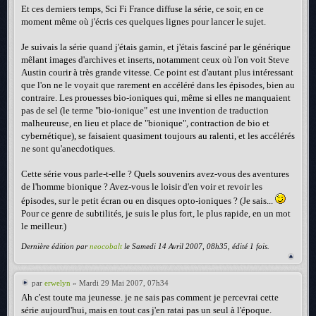
Et ces derniers temps, Sci Fi France diffuse la série, ce soir, en ce
moment même où j'écris ces quelques lignes pour lancer le sujet.
Je suivais la série quand j'étais gamin, et j'étais fasciné par le générique
mêlant images d'archives et inserts, notamment ceux où l'on voit Steve
Austin courir à très grande vitesse. Ce point est d'autant plus intéressant
que l'on ne le voyait que rarement en accéléré dans les épisodes, bien au
contraire. Les prouesses bio-ioniques qui, même si elles ne manquaient
pas de sel (le terme "bio-ionique" est une invention de traduction
malheureuse, en lieu et place de "bionique", contraction de bio et
cybernétique), se faisaient quasiment toujours au ralenti, et les accélérés
ne sont qu'anecdotiques.
Cette série vous parle-t-elle ? Quels souvenirs avez-vous des aventures
de l'homme bionique ? Avez-vous le loisir d'en voir et revoir les
épisodes, sur le petit écran ou en disques opto-ioniques ? (Je sais...
Pour ce genre de subtilités, je suis le plus fort, le plus rapide, en un mot
le meilleur.)
Dernière édition par
neocobalt
le Samedi 14 Avril 2007, 08h35, édité 1 fois.
par
erwelyn
» Mardi 29 Mai 2007, 07h34
Ah c'est toute ma jeunesse. je ne sais pas comment je percevrai cette
série aujourd'hui, mais en tout cas j'en ratai pas un seul à l'époque.