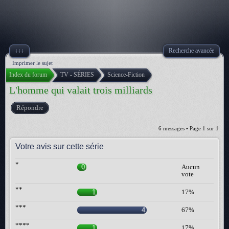
↓↓↓
Recherche avancée
Imprimer le sujet
Index du forum
TV - SÉRIES
Science-Fiction
L'homme qui valait trois milliards
Répondre
6 messages • Page
1
sur
1
Votre avis sur cette série
*
0
Aucun
vote
**
1
17%
***
4
67%
****
1
17%