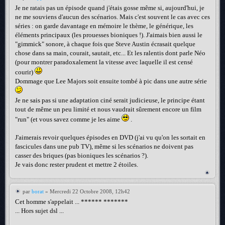
Je ne ratais pas un épisode quand j'étais gosse même si, aujourd'hui, je
ne me souviens d'aucun des scénarios. Mais c'est souvent le cas avec ces
séries : on garde davantage en mémoire le thème, le générique, les
éléments principaux (les prouesses bioniques !). J'aimais bien aussi le
"gimmick" sonore, à chaque fois que Steve Austin écrasait quelque
chose dans sa main, courait, sautait, etc... Et les ralentis dont parle Néo
(pour montrer paradoxalement la vitesse avec laquelle il est censé
courir)
Dommage que Lee Majors soit ensuite tombé à pic dans une autre série
Je ne sais pas si une adaptation ciné serait judicieuse, le principe étant
tout de même un peu limité et nous vaudrait sûrement encore un film
"run" (et vous savez comme je les aime
.
J'aimerais revoir quelques épisodes en DVD (j'ai vu qu'on les sortait en
fascicules dans une pub TV), même si les scénarios ne doivent pas
casser des briques (pas bioniques les scénarios ?).
Je vais donc rester prudent et mettre 2 étoiles.
par
borat
» Mercredi 22 Octobre 2008, 12h42
Cet homme s'appelait ... ****** *******
... Hors sujet dsl ...