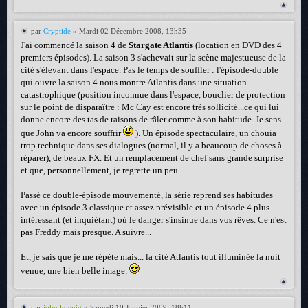
par
Cryptide
» Mardi 02 Décembre 2008, 13h35
J'ai commencé la saison 4 de
Stargate Atlantis
(location en DVD des 4
premiers épisodes). La saison 3 s'achevait sur la scène majestueuse de la
cité s'élevant dans l'espace. Pas le temps de souffler : l'épisode-double
qui ouvre la saison 4 nous montre Atlantis dans une situation
catastrophique (position inconnue dans l'espace, bouclier de protection
sur le point de disparaître : Mc Cay est encore très sollicité...ce qui lui
donne encore des tas de raisons de râler comme à son habitude. Je sens
que John va encore souffrir
). Un épisode spectaculaire, un chouia
trop technique dans ses dialogues (normal, il y a beaucoup de choses à
réparer), de beaux FX. Et un remplacement de chef sans grande surprise
et que, personnellement, je regrette un peu.
Passé ce double-épisode mouvementé, la série reprend ses habitudes
avec un épisode 3 classique et assez prévisible et un épisode 4 plus
intéressant (et inquiétant) où le danger s'insinue dans vos rêves. Ce n'est
pas Freddy mais presque. A suivre...
Et, je sais que je me répète mais... la cité Atlantis tout illuminée la nuit
venue, une bien belle image.
par
john.koenig
» Samedi 10 Janvier 2009, 18h11