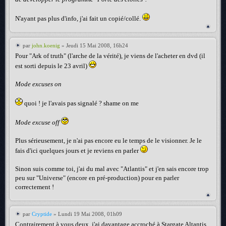
N'ayant pas plus d'info, j'ai fait un copié/collé.
par
john.koenig
» Jeudi 15 Mai 2008, 16h24
Pour "Ark of truth" (l'arche de la vérité), je viens de l'acheter en dvd (il
est sorti depuis le 23 avril)
Mode excuses on
quoi ! je l'avais pas signalé ? shame on me
Mode excuse off
Plus sérieusement, je n'ai pas encore eu le temps de le visionner. Je le
fais d'ici quelques jours et je reviens en parler
Sinon suis comme toi, j'ai du mal avec "Atlantis" et j'en sais encore trop
peu sur "Universe" (encore en pré-production) pour en parler
correctement !
par
Cryptide
» Lundi 19 Mai 2008, 01h09
Contrairement à vous deux, j'ai davantage accroché à Stargate Altantis