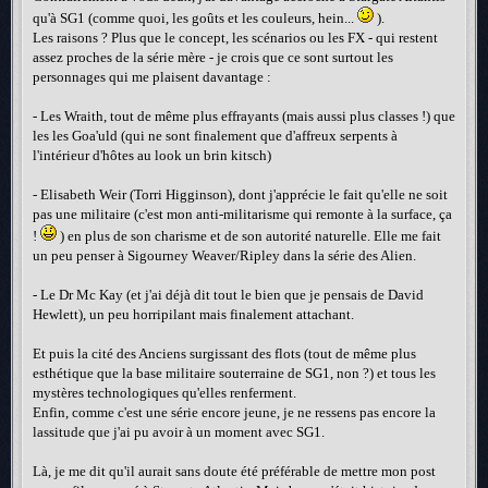
qu'à SG1 (comme quoi, les goûts et les couleurs, hein...
).
Les raisons ? Plus que le concept, les scénarios ou les FX - qui restent
assez proches de la série mère - je crois que ce sont surtout les
personnages qui me plaisent davantage :
- Les Wraith, tout de même plus effrayants (mais aussi plus classes !) que
les les Goa'uld (qui ne sont finalement que d'affreux serpents à
l'intérieur d'hôtes au look un brin kitsch)
- Elisabeth Weir (Torri Higginson), dont j'apprécie le fait qu'elle ne soit
pas une militaire (c'est mon anti-militarisme qui remonte à la surface, ça
!
) en plus de son charisme et de son autorité naturelle. Elle me fait
un peu penser à Sigourney Weaver/Ripley dans la série des Alien.
- Le Dr Mc Kay (et j'ai déjà dit tout le bien que je pensais de David
Hewlett), un peu horripilant mais finalement attachant.
Et puis la cité des Anciens surgissant des flots (tout de même plus
esthétique que la base militaire souterraine de SG1, non ?) et tous les
mystères technologiques qu'elles renferment.
Enfin, comme c'est une série encore jeune, je ne ressens pas encore la
lassitude que j'ai pu avoir à un moment avec SG1.
Là, je me dit qu'il aurait sans doute été préférable de mettre mon post