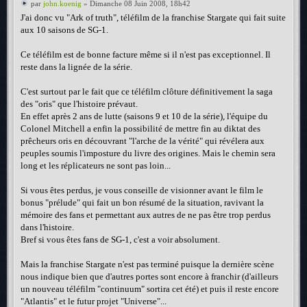
par
john.koenig
» Dimanche 08 Juin 2008, 18h42
J'ai donc vu "Ark of truth", téléfilm de la franchise Stargate qui fait suite
aux 10 saisons de SG-1.
Ce téléfilm est de bonne facture même si il n'est pas exceptionnel. Il
reste dans la lignée de la série.
C'est surtout par le fait que ce téléfilm clôture définitivement la saga
des "oris" que l'histoire prévaut.
En effet après 2 ans de lutte (saisons 9 et 10 de la série), l'équipe du
Colonel Mitchell a enfin la possibilité de mettre fin au diktat des
prêcheurs oris en découvrant "l'arche de la vérité" qui révélera aux
peuples soumis l'imposture du livre des origines. Mais le chemin sera
long et les réplicateurs ne sont pas loin...
Si vous êtes perdus, je vous conseille de visionner avant le film le
bonus "prélude" qui fait un bon résumé de la situation, ravivant la
mémoire des fans et permettant aux autres de ne pas être trop perdus
dans l'histoire.
Bref si vous êtes fans de SG-1, c'est a voir absolument.
Mais la franchise Stargate n'est pas terminé puisque la dernière scène
nous indique bien que d'autres portes sont encore à franchir (d'ailleurs
un nouveau téléfilm "continuum" sortira cet été) et puis il reste encore
"Atlantis" et le futur projet "Universe"...