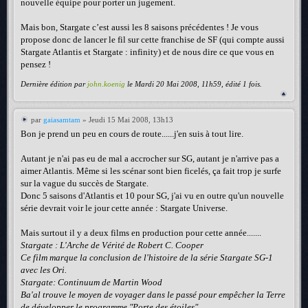
nouvelle équipe pour porter un jugement.
Mais bon, Stargate c’est aussi les 8 saisons précédentes ! Je vous
propose donc de lancer le fil sur cette franchise de SF (qui compte aussi
Stargate Atlantis et Stargate : infinity) et de nous dire ce que vous en
pensez !
Dernière édition par
john.koenig
le Mardi 20 Mai 2008, 11h59, édité 1 fois.
par
gaiasamtam
» Jeudi 15 Mai 2008, 13h13
Bon je prend un peu en cours de route......j'en suis à tout lire.
Autant je n'ai pas eu de mal a accrocher sur SG, autant je n'arrive pas a
aimer Atlantis. Même si les scénar sont bien ficelés, ça fait trop je surfe
sur la vague du succès de Stargate.
Donc 5 saisons d'Atlantis et 10 pour SG, j'ai vu en outre qu'un nouvelle
série devrait voir le jour cette année : Stargate Universe.
Mais surtout il y a deux films en production pour cette année.......
Stargate : L'Arche de Vérité de Robert C. Cooper
Ce film marque la conclusion de l'histoire de la série Stargate SG-1
avec les Ori.
Stargate: Continuum de Martin Wood
Ba'al trouve le moyen de voyager dans le passé pour empêcher la Terre
de développer le programme "Porte des étoiles".