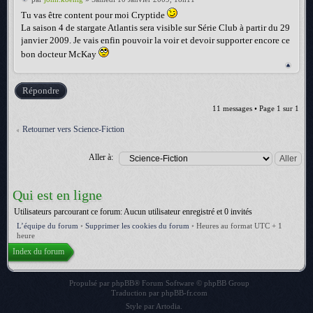
Tu vas être content pour moi Cryptide
La saison 4 de stargate Atlantis sera visible sur Série Club à partir du 29
janvier 2009. Je vais enfin pouvoir la voir et devoir supporter encore ce
bon docteur McKay
Répondre
11 messages • Page
1
sur
1
Retourner vers Science-Fiction
Aller à:
Qui est en ligne
Utilisateurs parcourant ce forum: Aucun utilisateur enregistré et 0 invités
L’équipe du forum
•
Supprimer les cookies du forum
•
Heures au format UTC + 1
heure
Index du forum
Propulsé par
phpBB
® Forum Software © phpBB Group
Traduction par
phpBB-fr.com
Style par
Artodia
.