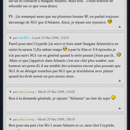
sur un fil consacré à Stargate Atlantis. Mais bon... c'était histoire de
rebondir sur ce que vous disiez.
PS : j'ai remarqué aussi que sur plusieurs forums SF, on parlait toujours
davantage de SG1 que d'Atlantis. Ainsi, je répare une injustice.
par
lolo992
» Lundi 19 Mai 2008, 21h53
Pareil pour moi Cryptide j'ai suivi et bien aimé Stargate Atlantis(vu en
entier la saison 1).En même temps
à part le film et 3/4 épisodes je
n'ai pas suivi SG1 car en général quand la série passait j'étais pas là...
.Mais ce que j'apprécie dans Atlantis c'est son côté plus sombre ,son
humour ses perso.Et il me semble des scénarios encore plus poussés que
SG1.Je ne dénigre toutefois pas SG1 que je m'achèterai avec plaisir
quand les dvds seront un peu moins chers.
par
john.koenig
» Mardi 20 Mai 2008, 11h58
Bon à la demande générale, je rajoute "Altlantis" au titre du sujet
par
john.koenig
» Mardi 20 Mai 2008, 18h19
Bon pour ma part c'est SG-1 avant Atlantis et ce, mon cher Cryptide,