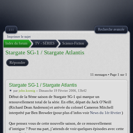
↓↓↓
Recherche avancée
Imprimer le sujet
Index du forum
TV - SÉRIES
Science-Fiction
Stargate SG-1 / Stargate Atlantis
Répondre
11 messages • Page
1
sur
1
Stargate SG-1 / Stargate Atlantis
par
john.koenig
» Dimanche 19 Février 2006, 13h42
Début de la 9ème saison de Stargate SG-1 qui marque un
renouvellement total de la série. En effet, départ du Jack O’Neill
(Richard Dean Anderson) et arrivée du colonel Cameron Mitchell
interprété par Ben Browder (pour plus d’infos voir
News du 1èr février
)
Que pensez vous de cette nouvelle saison, de ce renouvellement
d’intrigue ? Pour ma part, j’attends de voir quelques épisodes avec cette