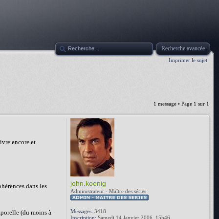
Recherche avancée
Imprimer le sujet
1 message • Page
1
sur
1
ivre encore et
john.koenig
ohérences dans les
Administrateur - Maître des séries
Messages:
3418
emporelle (du moins à
Inscription:
Samedi 14 Janvier 2006, 15h46