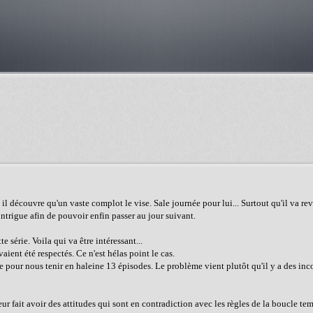
il découvre qu'un vaste complot le vise. Sale journée pour lui... Surtout qu'il va rev
'intrigue afin de pouvoir enfin passer au jour suivant.
 série. Voila qui va être intéressant...
vaient été respectés. Ce n'est hélas point le cas.
e pour nous tenir en haleine 13 épisodes. Le problème vient plutôt qu'il y a des inc
eur fait avoir des attitudes qui sont en contradiction avec les règles de la boucle t