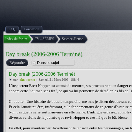
FAQ
Connexion
Index du forum
TV - SÉRIES
Science-Fiction
Day break (2006-2006 Terminé)
Répondre
Day break (2006-2006 Terminé)
par
john.koenig
» Samedi 21 Mars 2009, 18h46
L'inspecteur Brett Hopper est accusé de meurtre, ses proches sont en danger et 
encore cette "journée sans fin", ce qui va lui permettre de démêler les fils de l
Chouette ! Une histoire de boucle temporelle, me suis je dis en découvrant cette
Et cela l'aurait pu être, intéressant, si le fondamentaux de ce genre d'histoire a
Non pas que la série soit mauvaise en elle même. L'intrigue est assez complex
diverses versions de la journée que revit Hopper et c'est là que le bât blesse.
En effet, pour maintenir artificiellement la tension entre les personnages, on l