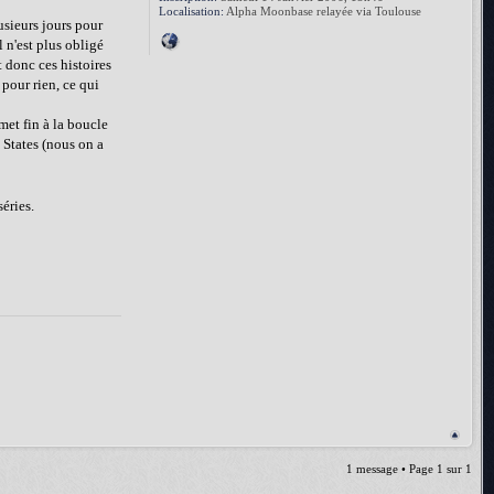
Localisation:
Alpha Moonbase relayée via Toulouse
usieurs jours pour
l n'est plus obligé
t donc ces histoires
 pour rien, ce qui
met fin à la boucle
 States (nous on a
éries.
1 message • Page
1
sur
1