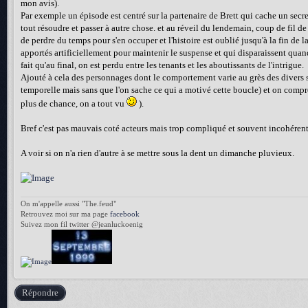
mon avis).
Par exemple un épisode est centré sur la partenaire de Brett qui cache un secr
tout résoudre et passer à autre chose. et au réveil du lendemain, coup de fil de la
de perdre du temps pour s'en occuper et l'histoire est oublié jusqu'à la fin de l
apportés artificiellement pour maintenir le suspense et qui disparaissent quand 
fait qu'au final, on est perdu entre les tenants et les aboutissants de l'intrigue.
Ajouté à cela des personnages dont le comportement varie au grès des divers sc
temporelle mais sans que l'on sache ce qui a motivé cette boucle) et on compr
plus de chance, on a tout vu
).
Bref c'est pas mauvais coté acteurs mais trop compliqué et souvent incohérent 
A voir si on n'a rien d'autre à se mettre sous la dent un dimanche pluvieux.
On m'appelle aussi "The.feud"
Retrouvez moi sur ma page
facebook
Suivez mon fil twitter @jeanluckoenig
Répondre