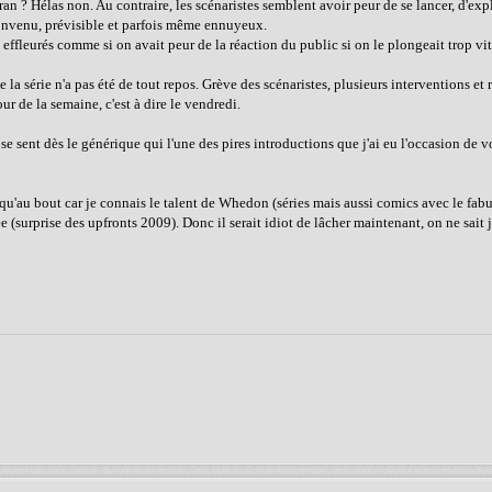
ran ? Hélas non. Au contraire, les scénaristes semblent avoir peur de se lancer, d'expl
 convenu, prévisible et parfois même ennuyeux.
e effleurés comme si on avait peur de la réaction du public si on le plongeait trop vi
a série n'a pas été de tout repos. Grève des scénaristes, plusieurs interventions et 
our de la semaine, c'est à dire le vendredi.
sent dès le générique qui l'une des pires introductions que j'ai eu l'occasion de vo
 jusqu'au bout car je connais le talent de Whedon (séries mais aussi comics avec le fa
(surprise des upfronts 2009). Donc il serait idiot de lâcher maintenant, on ne sait j