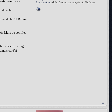
oiter toutes les
Localisation:
Alpha Moonbase relayée via Toulouse
te dans la
refus de la "FOX" sur
ir. Mais où sont les
buleux "astonishing
amais car j'ai