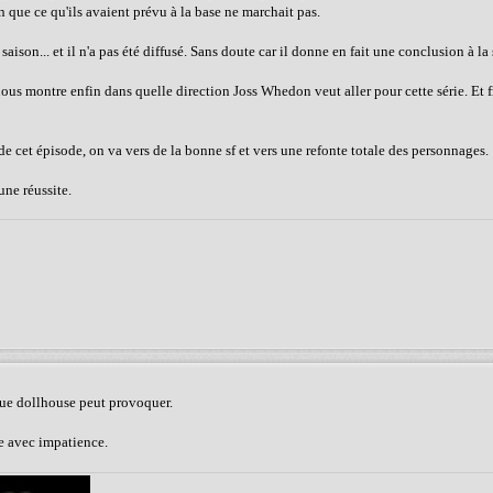
en que ce qu'ils avaient prévu à la base ne marchait pas.
aison... et il n'a pas été diffusé. Sans doute car il donne en fait une conclusion à la 
t nous montre enfin dans quelle direction Joss Whedon veut aller pour cette série. Et 
e de cet épisode, on va vers de la bonne sf et vers une refonte totale des personnages.
ne réussite.
 que dollhouse peut provoquer.
ite avec impatience.