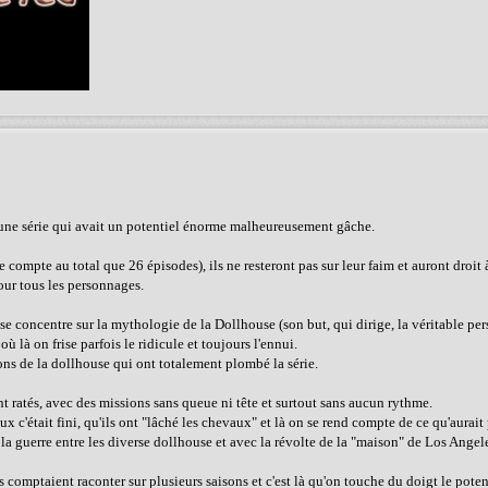
est une série qui avait un potentiel énorme malheureusement gâche.
e compte au total que 26 épisodes), ils ne resteront pas sur leur faim et auront droit 
pour tous les personnages.
re se concentre sur la mythologie de la Dollhouse (son but, qui dirige, la véritable p
 là on frise parfois le ridicule et toujours l'ennui.
ons de la dollhouse qui ont totalement plombé la série.
nt ratés, avec des missions sans queue ni tête et surtout sans aucun rythme.
c'était fini, qu'ils ont "lâché les chevaux" et là on se rend compte de ce qu'aurait p
 guerre entre les diverse dollhouse et avec la révolte de la "maison" de Los Angeles
s comptaient raconter sur plusieurs saisons et c'est là qu'on touche du doigt le poten