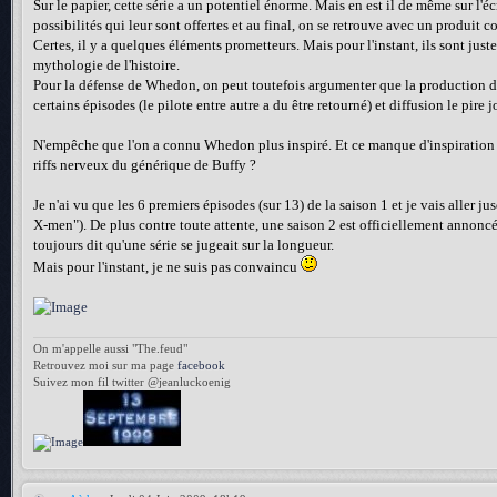
Sur le papier, cette série a un potentiel énorme. Mais en est il de même sur l'éc
possibilités qui leur sont offertes et au final, on se retrouve avec un produit
Certes, il y a quelques éléments prometteurs. Mais pour l'instant, ils sont just
mythologie de l'histoire.
Pour la défense de Whedon, on peut toutefois argumenter que la production de l
certains épisodes (le pilote entre autre a du être retourné) et diffusion le pire j
N'empêche que l'on a connu Whedon plus inspiré. Et ce manque d'inspiration se 
riffs nerveux du générique de Buffy ?
Je n'ai vu que les 6 premiers épisodes (sur 13) de la saison 1 et je vais aller
X-men"). De plus contre toute attente, une saison 2 est officiellement annoncée 
toujours dit qu'une série se jugeait sur la longueur.
Mais pour l'instant, je ne suis pas convaincu
On m'appelle aussi "The.feud"
Retrouvez moi sur ma page
facebook
Suivez mon fil twitter @jeanluckoenig