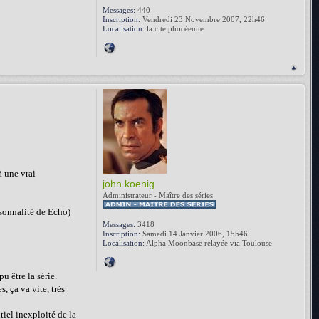
Messages:
440
Inscription:
Vendredi 23 Novembre 2007, 22h46
Localisation:
la cité phocéenne
à une vrai
john.koenig
Administrateur - Maître des séries
ersonnalité de Echo)
Messages:
3418
Inscription:
Samedi 14 Janvier 2006, 15h46
Localisation:
Alpha Moonbase relayée via Toulouse
u être la série.
, ça va vite, très
tiel inexploité de la