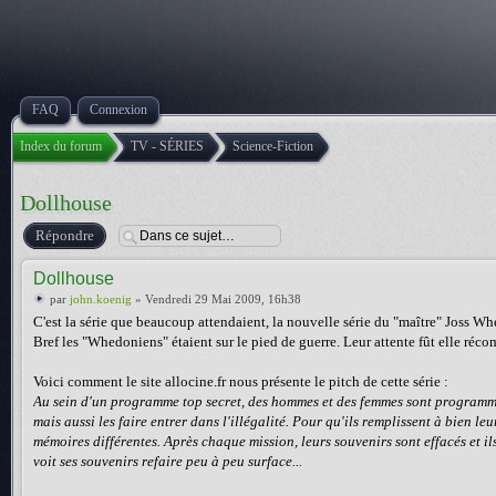
FAQ
Connexion
Index du forum
TV - SÉRIES
Science-Fiction
Dollhouse
Répondre
Dollhouse
par
john.koenig
» Vendredi 29 Mai 2009, 16h38
C'est la série que beaucoup attendaient, la nouvelle série du "maître" Joss Whe
Bref les "Whedoniens" étaient sur le pied de guerre. Leur attente fût elle réc
Voici comment le site allocine.fr nous présente le pitch de cette série :
Au sein d'un programme top secret, des hommes et des femmes sont programmé
mais aussi les faire entrer dans l'illégalité. Pour qu'ils remplissent à bien l
mémoires différentes. Après chaque mission, leurs souvenirs sont effacés et 
voit ses souvenirs refaire peu à peu surface...