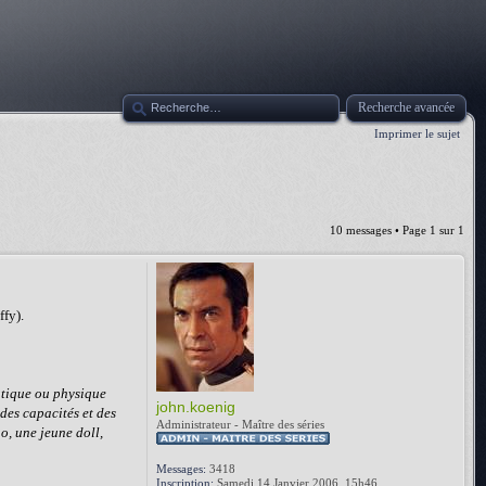
Recherche avancée
Imprimer le sujet
10 messages • Page
1
sur
1
ffy).
ntique ou physique
john.koenig
 des capacités et des
Administrateur - Maître des séries
o, une jeune doll,
Messages:
3418
Inscription:
Samedi 14 Janvier 2006, 15h46