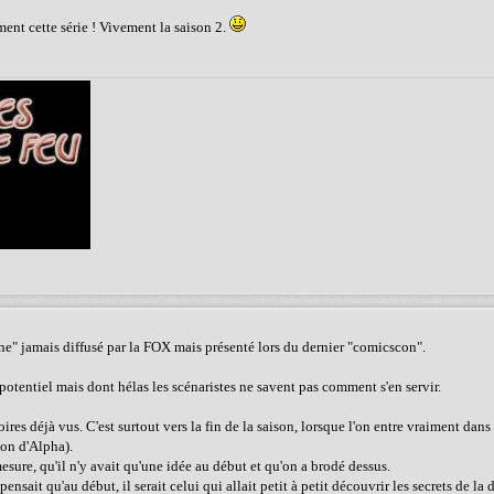
ment cette série ! Vivement la saison 2.
 one" jamais diffusé par la FOX mais présenté lors du dernier "comicscon".
otentiel mais dont hélas les scénaristes ne savent pas comment s'en servir.
s déjà vus. C'est surtout vers la fin de la saison, lorsque l'on entre vraiment dans 
on d'Alpha).
mesure, qu'il n'y avait qu'une idée au début et qu'on a brodé dessus.
nsait qu'au début, il serait celui qui allait petit à petit découvrir les secrets de la 