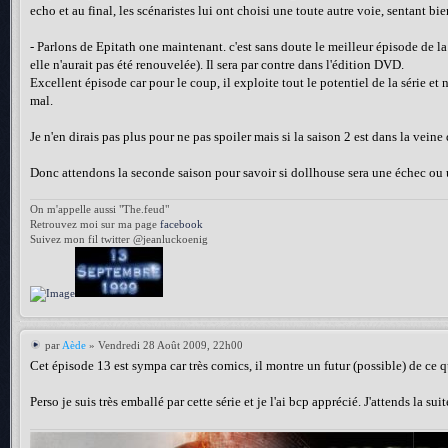
echo et au final, les scénaristes lui ont choisi une toute autre voie, sentant bi
- Parlons de Epitath one maintenant. c'est sans doute le meilleur épisode de la s
elle n'aurait pas été renouvelée). Il sera par contre dans l'édition DVD.
Excellent épisode car pour le coup, il exploite tout le potentiel de la série e
mal.
Je n'en dirais pas plus pour ne pas spoiler mais si la saison 2 est dans la vein
Donc attendons la seconde saison pour savoir si dollhouse sera une échec ou u
On m'appelle aussi "The.feud"
Retrouvez moi sur ma page
facebook
Suivez mon fil twitter @jeanluckoenig
par
Aède
» Vendredi 28 Août 2009, 22h00
Cet épisode 13 est sympa car très comics, il montre un futur (possible) de ce
Perso je suis très emballé par cette série et je l'ai bcp apprécié. J'attends la su