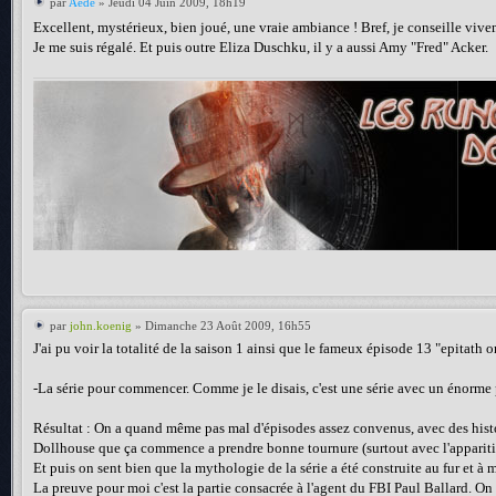
par
Aède
» Jeudi 04 Juin 2009, 18h19
Excellent, mystérieux, bien joué, une vraie ambiance ! Bref, je conseille vive
Je me suis régalé. Et puis outre Eliza Duschku, il y a aussi Amy "Fred" Acker.
par
john.koenig
» Dimanche 23 Août 2009, 16h55
J'ai pu voir la totalité de la saison 1 ainsi que le fameux épisode 13 "epitath
-La série pour commencer. Comme je le disais, c'est une série avec un énorme p
Résultat : On a quand même pas mal d'épisodes assez convenus, avec des histoire
Dollhouse que ça commence a prendre bonne tournure (surtout avec l'appariti
Et puis on sent bien que la mythologie de la série a été construite au fur et à 
La preuve pour moi c'est la partie consacrée à l'agent du FBI Paul Ballard. On pe