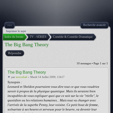
↓↓↓
Recherche avancée
Imprimer le sujet
Index du forum
TV - SÉRIES
Comédie & Comédie Dramatique
The Big Bang Theory
Répondre
10 messages • Page
1
sur
1
The Big Bang Theory
par
neocobalt
» Mardi 14 Juillet 2009, 11h17
Synopsis :
Leonard et Sheldon pourraient vous dire tout ce que vous voudriez
savoir à propos de la physique quantique. Mais ils seraient bien
incapables de vous expliquer quoi que ce soit sur la vie "réelle", le
quotidien ou les relations humaines... Mais tout va changer avec
l'arrivée de la superbe Penny, leur voisine. Ce petit bout de femme,
scénariste à ses heures et serveuse pour le beurre, va devenir leur