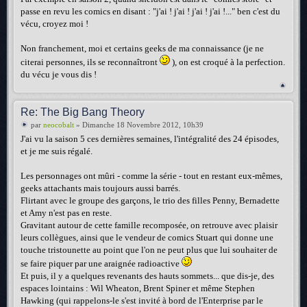
passe en revu les comics en disant : "j'ai ! j'ai ! j'ai ! j'ai !..." ben c'est du
vécu, croyez moi !
Non franchement, moi et certains geeks de ma connaissance (je ne
citerai personnes, ils se reconnaîtront
), on est croqué à la perfection.
du vécu je vous dis !
Re: The Big Bang Theory
par
neocobalt
» Dimanche 18 Novembre 2012, 10h39
J'ai vu la saison 5 ces dernières semaines, l'intégralité des 24 épisodes,
et je me suis régalé.
Les personnages ont mûri - comme la série - tout en restant eux-mêmes,
geeks attachants mais toujours aussi barrés.
Flirtant avec le groupe des garçons, le trio des filles Penny, Bernadette
et Amy n'est pas en reste.
Gravitant autour de cette famille recomposée, on retrouve avec plaisir
leurs collègues, ainsi que le vendeur de comics Stuart qui donne une
touche tristounette au point que l'on ne peut plus que lui souhaiter de
se faire piquer par une araignée radioactive
Et puis, il y a quelques revenants des hauts sommets... que dis-je, des
espaces lointains : Wil Wheaton, Brent Spiner et même Stephen
Hawking (qui rappelons-le s'est invité à bord de l'Enterprise par le