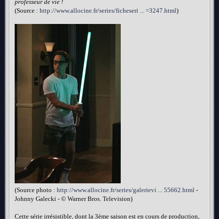
professeur de vie !
(Source :
http://www.allocine.fr/series/ficheseri ... =3247.html
)
(Source photo :
http://www.allocine.fr/series/galerievi ... 55662.html
-
Johnny Galecki - © Warner Bros. Television)
Cette série irrésistible, dont la 3ème saison est en cours de production,