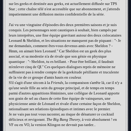
sur les geeks et destinée aux geeks, est actuellement diffusée sur TPS
Star ; cette chaîne télé n'est accessible que sur abonnement, et j'attends
impatiemment une diffusion moins confidentielle de la série.
J'ai vu une vingtaine d'épisodes des deux premières saisons et je suis
conquis. Les personnages sont caustiques à souhait, bien campés par
leurs interprètes, une fine équipe gravitant autour des deux colocataires
Leonard & Sheldon, et les situations ne manquent pas de piquant : "- Je
me demandais, comment êtes-vous devenus amis avec Sheldon ? -
Hmm, on aimait bien Leonard." Car Sheldon est un geek des plus
asocial, et sa modestie n'a de rivale que son génie en physique
quantique : "- Sheldon, tu es brillant. - Pour être brillant, il faudrait
m'enlever cinq de QI." Ces quelques dialogues repris de mémoire ne
suffiraient pas à rendre compte de la geekitude pétillante et truculente
de la vie de ce groupe d'amis hauts en couleur.
S'il s'agit d'une sitcom à la
Friends
, la comparaison s'arrête là, car il n'y a
qu'une seule fille au sein du groupe principal, et de temps en temps
parmi d'autres apparitions féminines, une collègue de Leonard apporte
son grain de sel au chaos de cette fine équipe de vainqueurs, une
physicienne amie de Léonard et rivale d'une certaine façon de Sheldon,
rationalisant ses relations épisodiques et intimes avec le premier.
Je ne vais pas tout vous raconter, au risque de dénaturer ce cocktail
délicieux et revigorant.
The Big Bang Theory
, à voir absolument ! en
VF ou en VO, la version Klingon ne devrait pas tarder...