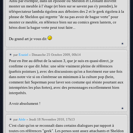
Ainsi par exemple, dans un épisode où Sheldon et Leonard doivent
monter un meuble à l' étage (et bien sur se savent pas s'y prendre), le
téléspectateur lambda rigolera aux déboires des 2 et le geek rigolera à la
phrase de Sheldon qui regrette "de na pas avoir de bague verte" pour
monter ce meuble, en référence bien sur au comics green lantern, ce
héros dont la bague verte peut tout faire...
Du grand art je vous dit
par
Eraziel
» Dimanche 25 Octobre 2009, 00h14
Pour en être au début de la saison 3, que je suis en quasi-direct, je
confirme ce que dit John: une série vraiment pleine de références
(parfois pointues ), avec des discussions qu'on a forcément eue une fois
dans notre vie si on s'intéresse un minimum à la culture pop (hein,
comment fait Superman pour laver son costume qui résiste pourtant aux
intempéries les plus fortes), avec des personnages excellemment bien
interprétés.
A voir absolument !
par
Aède
» Jeudi 18 Novembre 2010, 17h13
C'est clair qu'on se reconnaît dans certains dialogues par rapport à
toutes ces références "geek". Les persos sont assez attachants et Sheldon