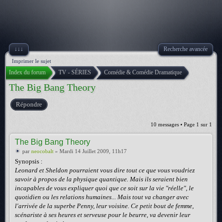
↓↓↓
Recherche avancée
Imprimer le sujet
Index du forum
TV - SÉRIES
Comédie & Comédie Dramatique
The Big Bang Theory
Répondre
10 messages • Page
1
sur
1
The Big Bang Theory
par
neocobalt
» Mardi 14 Juillet 2009, 11h17
Synopsis :
Leonard et Sheldon pourraient vous dire tout ce que vous voudriez
savoir à propos de la physique quantique. Mais ils seraient bien
incapables de vous expliquer quoi que ce soit sur la vie "réelle", le
quotidien ou les relations humaines... Mais tout va changer avec
l'arrivée de la superbe Penny, leur voisine. Ce petit bout de femme,
scénariste à ses heures et serveuse pour le beurre, va devenir leur