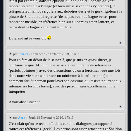
Ainsi par exemple, dans un épisode où Sheldon et Leonard doivent
monter un meuble à l' étage (et bien sur se savent pas s'y prendre), le
téléspectateur lambda rigolera aux déboires des 2 et le geek rigolera à la
phrase de Sheldon qui regrette "de na pas avoir de bague verte" pour
monter ce meuble, en référence bien sur au comics green lantern, ce
héros dont la bague verte peut tout faire...
Du grand art je vous dit
par
Eraziel
» Dimanche 25 Octobre 2009, 00h14
Pour en être au début de la saison 3, que je suis en quasi-direct, je
confirme ce que dit John: une série vraiment pleine de références
(parfois pointues ), avec des discussions qu'on a forcément eue une fois
dans notre vie si on s'intéresse un minimum à la culture pop (hein,
comment fait Superman pour laver son costume qui résiste pourtant aux
intempéries les plus fortes), avec des personnages excellemment bien
interprétés.
A voir absolument !
par
Aède
» Jeudi 18 Novembre 2010, 17h13
C'est clair qu'on se reconnaît dans certains dialogues par rapport à
toutes ces références "geek". Les persos sont assez attachants et Sheldon