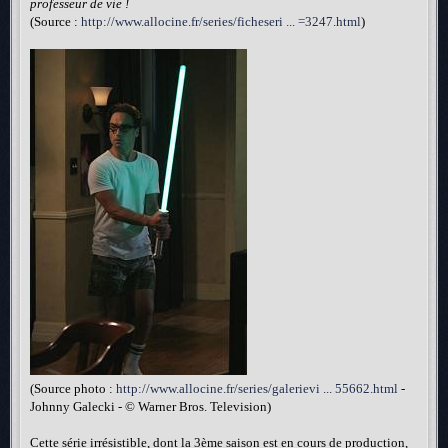
professeur de vie !
(Source :
http://www.allocine.fr/series/ficheseri ... =3247.html
)
(Source photo :
http://www.allocine.fr/series/galerievi ... 55662.html
-
Johnny Galecki - © Warner Bros. Television)
Cette série irrésistible, dont la 3ème saison est en cours de production,