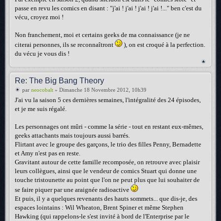
passe en revu les comics en disant : "j'ai ! j'ai ! j'ai ! j'ai !..." ben c'est du
vécu, croyez moi !
Non franchement, moi et certains geeks de ma connaissance (je ne
citerai personnes, ils se reconnaîtront
), on est croqué à la perfection.
du vécu je vous dis !
Re: The Big Bang Theory
par
neocobalt
» Dimanche 18 Novembre 2012, 10h39
J'ai vu la saison 5 ces dernières semaines, l'intégralité des 24 épisodes,
et je me suis régalé.
Les personnages ont mûri - comme la série - tout en restant eux-mêmes,
geeks attachants mais toujours aussi barrés.
Flirtant avec le groupe des garçons, le trio des filles Penny, Bernadette
et Amy n'est pas en reste.
Gravitant autour de cette famille recomposée, on retrouve avec plaisir
leurs collègues, ainsi que le vendeur de comics Stuart qui donne une
touche tristounette au point que l'on ne peut plus que lui souhaiter de
se faire piquer par une araignée radioactive
Et puis, il y a quelques revenants des hauts sommets... que dis-je, des
espaces lointains : Wil Wheaton, Brent Spiner et même Stephen
Hawking (qui rappelons-le s'est invité à bord de l'Enterprise par le