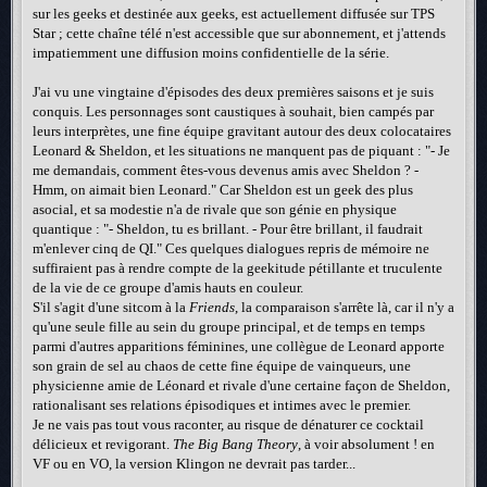
sur les geeks et destinée aux geeks, est actuellement diffusée sur TPS
Star ; cette chaîne télé n'est accessible que sur abonnement, et j'attends
impatiemment une diffusion moins confidentielle de la série.
J'ai vu une vingtaine d'épisodes des deux premières saisons et je suis
conquis. Les personnages sont caustiques à souhait, bien campés par
leurs interprètes, une fine équipe gravitant autour des deux colocataires
Leonard & Sheldon, et les situations ne manquent pas de piquant : "- Je
me demandais, comment êtes-vous devenus amis avec Sheldon ? -
Hmm, on aimait bien Leonard." Car Sheldon est un geek des plus
asocial, et sa modestie n'a de rivale que son génie en physique
quantique : "- Sheldon, tu es brillant. - Pour être brillant, il faudrait
m'enlever cinq de QI." Ces quelques dialogues repris de mémoire ne
suffiraient pas à rendre compte de la geekitude pétillante et truculente
de la vie de ce groupe d'amis hauts en couleur.
S'il s'agit d'une sitcom à la
Friends
, la comparaison s'arrête là, car il n'y a
qu'une seule fille au sein du groupe principal, et de temps en temps
parmi d'autres apparitions féminines, une collègue de Leonard apporte
son grain de sel au chaos de cette fine équipe de vainqueurs, une
physicienne amie de Léonard et rivale d'une certaine façon de Sheldon,
rationalisant ses relations épisodiques et intimes avec le premier.
Je ne vais pas tout vous raconter, au risque de dénaturer ce cocktail
délicieux et revigorant.
The Big Bang Theory
, à voir absolument ! en
VF ou en VO, la version Klingon ne devrait pas tarder...