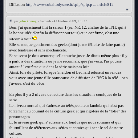
Diffusion
http://www.cobaltodyssee.fr/spip/spip.p ... article812
par
john.koenig
» Samedi 24 Octobre 2009, 19h27
Bon, j'ai quasiment fini la saison 1 (sur NRJ12, chaîne de la TNT, qui à
la bonne idée d'enfin la diffuser pour tous) et je confirme, c'est une
sitcom à voir.
Elle se moque gentiment des geeks (dont je me félicite de faire partie)
avec tendresse et sans méchanceté.
Et souvent je dois avouer qu'elle touche juste. Je dirais même plus : il y
a parfois des situations où je me reconnais, que j'ai vécu. Pas poussé
autant à l'extrême que dans la série mais pas loin.
Ainsi, lors du pilote, lorsque Sheldon et Leonard refusent un rendez
vous avec une jeune fille pour cause de diffusion de BSG à la télé... ben
j'avoue, c'est du vécu.
En plus il y a 2 niveau de lecture dans les situations comiques de la
série.
Le niveau normal qui s'adresse au téléspectateur lambda qui n'est pas
forcément au courant de la culture geek et qui rigolera de la "folie" des
personnages...
Et le niveau geek qui s' adresse aux fondus que nous sommes et qui
fourmillent de références aux séries et comics qui sont le sel de notre
culture.