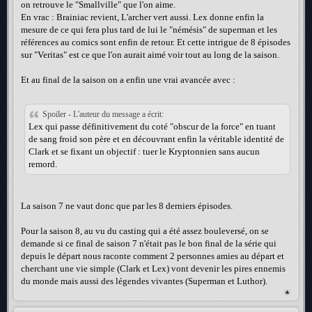
on retrouve le "Smallville" que l'on aime.
En vrac : Brainiac revient, L'archer vert aussi. Lex donne enfin la
mesure de ce qui fera plus tard de lui le "némésis" de superman et les
références au comics sont enfin de retour. Et cette intrigue de 8 épisodes
sur "Veritas" est ce que l'on aurait aimé voir tout au long de la saison.
Et au final de la saison on a enfin une vrai avancée avec :
Spoiler - L'auteur du message a écrit:
Lex qui passe définitivement du coté "obscur de la force" en tuant
de sang froid son père et en découvrant enfin la véritable identité de
Clark et se fixant un objectif : tuer le Kryptonnien sans aucun
remord.
La saison 7 ne vaut donc que par les 8 derniers épisodes.
Pour la saison 8, au vu du casting qui a été assez bouleversé, on se
demande si ce final de saison 7 n'était pas le bon final de la série qui
depuis le départ nous raconte comment 2 personnes amies au départ et
cherchant une vie simple (Clark et Lex) vont devenir les pires ennemis
du monde mais aussi des légendes vivantes (Superman et Luthor).