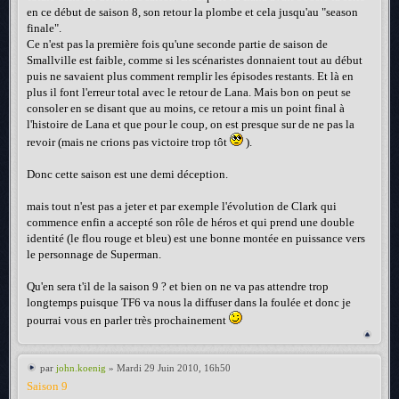
en ce début de saison 8, son retour la plombe et cela jusqu'au "season
finale".
Ce n'est pas la première fois qu'une seconde partie de saison de
Smallville est faible, comme si les scénaristes donnaient tout au début
puis ne savaient plus comment remplir les épisodes restants. Et là en
plus il font l'erreur total avec le retour de Lana. Mais bon on peut se
consoler en se disant que au moins, ce retour a mis un point final à
l'histoire de Lana et que pour le coup, on est presque sur de ne pas la
revoir (mais ne crions pas victoire trop tôt
).
Donc cette saison est une demi déception.
mais tout n'est pas a jeter et par exemple l'évolution de Clark qui
commence enfin a accepté son rôle de héros et qui prend une double
identité (le flou rouge et bleu) est une bonne montée en puissance vers
le personnage de Superman.
Qu'en sera t'il de la saison 9 ? et bien on ne va pas attendre trop
longtemps puisque TF6 va nous la diffuser dans la foulée et donc je
pourrai vous en parler très prochainement
par
john.koenig
» Mardi 29 Juin 2010, 16h50
Saison 9