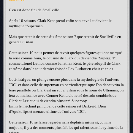
C'en est donc fini de Smallville.
Après 10 saisons, Clark Kent prend enfin son envol et devient le
mythique "Superman".
Mais que retenir de cette dixième saison ? que retenir de Smallville en
général ? Bilan.
Cette saison 10 nous permet de revoir quelques figures qui ont marqué
la série comme Kara, la cousine de Clark qui deviendra "Supergirl",
comme Lionel Luthor, comme Jonathan Kent, le père adoptif de Clark
et même dans le tout dernier épisode Lex Luthor en chair et en os.
Coté intrigue, on plonge encore plus dans la mythologie de l'univers
"DC" et dans celle de superman en particulier puisque l'on découvrira la
terre parallèle où Clark est un super vilain sous le noms de Ultraman, on
fera connaissance avec Conner Kent, clone né des adn combinés de
Clark et Lex et qui deviendra plus tard Superboy.
Enfin le méchant principal de cette saison est Darkseid, Dieu
d'Apokolips et menace ultime de l'univers "DC".
Cette saison 10 se laisse regarder sans déplaisir même si, comme
toujours, il y a des moments plus faibles qui ralentissent le rythme de la
saison.