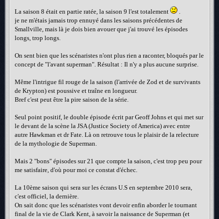
La saison 8 était en partie ratée, la saison 9 l'est totalement
.
je ne m'étais jamais trop ennuyé dans les saisons précédentes de
Smallville, mais là je dois bien avouer que j'ai trouvé les épisodes
longs, trop longs.
On sent bien que les scénaristes n'ont plus rien a raconter, bloqués par le
concept de "l'avant superman". Résultat : Il n'y a plus aucune surprise.
Même l'intrigue fil rouge de la saison (l'arrivée de Zod et de survivants
de Krypton) est poussive et traîne en longueur.
Bref c'est peut être la pire saison de la série.
Seul point positif, le double épisode écrit par Geoff Johns et qui met sur
le devant de la scène la JSA (Justice Society of America) avec entre
autre Hawkman et dr Fate. Là on retrouve tous le plaisir de la relecture
de la mythologie de Superman.
Mais 2 "bons" épisodes sur 21 que compte la saison, c'est trop peu pour
me satisfaire, d'où pour moi ce constat d'échec.
La 10ème saison qui sera sur les écrans U.S en septembre 2010 sera,
c'est officiel, la dernière.
On sait donc que les scénaristes vont devoir enfin aborder le tournant
final de la vie de Clark Kent, à savoir la naissance de Superman (et