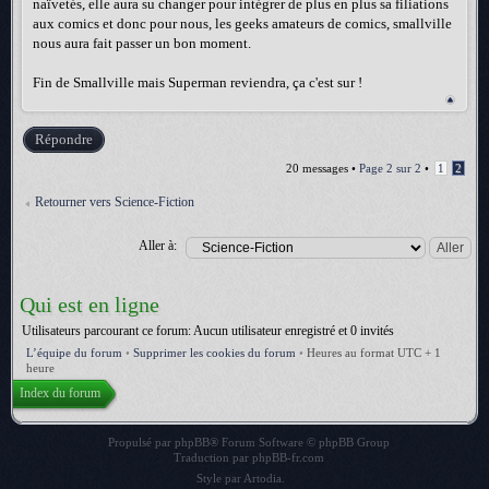
naïvetés, elle aura su changer pour intégrer de plus en plus sa filiations
aux comics et donc pour nous, les geeks amateurs de comics, smallville
nous aura fait passer un bon moment.
Fin de Smallville mais Superman reviendra, ça c'est sur !
Répondre
20 messages •
Page
2
sur
2
•
1
2
Retourner vers Science-Fiction
Aller à:
Qui est en ligne
Utilisateurs parcourant ce forum: Aucun utilisateur enregistré et 0 invités
L’équipe du forum
•
Supprimer les cookies du forum
•
Heures au format UTC + 1
heure
Index du forum
Propulsé par
phpBB
® Forum Software © phpBB Group
Traduction par
phpBB-fr.com
Style par
Artodia
.