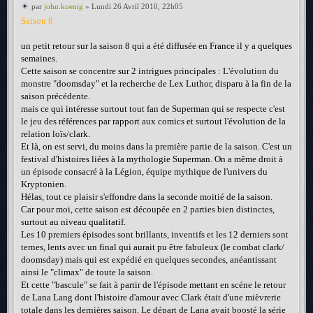
par
john.koenig
» Lundi 26 Avril 2010, 22h05
Saison 8
un petit retour sur la saison 8 qui a été diffusée en France il y a quelques
semaines.
Cette saison se concentre sur 2 intrigues principales : L'évolution du
monstre "doomsday" et la recherche de Lex Luthor, disparu à la fin de la
saison précédente.
mais ce qui intéresse surtout tout fan de Superman qui se respecte c'est
le jeu des références par rapport aux comics et surtout l'évolution de la
relation loïs/clark.
Et là, on est servi, du moins dans la première partie de la saison. C'est un
festival d'histoires liées à la mythologie Superman. On a même droit à
un épisode consacré à la Légion, équipe mythique de l'univers du
Kryptonien.
Hélas, tout ce plaisir s'effondre dans la seconde moitié de la saison.
Car pour moi, cette saison est découpée en 2 parties bien distinctes,
surtout au niveau qualitatif.
Les 10 premiers épisodes sont brillants, inventifs et les 12 derniers sont
ternes, lents avec un final qui aurait pu être fabuleux (le combat clark/
doomsday) mais qui est expédié en quelques secondes, anéantissant
ainsi le "climax" de toute la saison.
Et cette "bascule" se fait à partir de l'épisode mettant en scéne le retour
de Lana Lang dont l'histoire d'amour avec Clark était d'une mièvrerie
totale dans les dernières saison. Le départ de Lana avait boosté la série