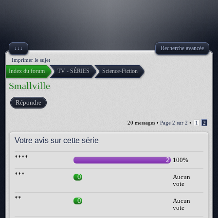
↓↓↓
Recherche avancée
Imprimer le sujet
Index du forum
TV - SÉRIES
Science-Fiction
Smallville
Répondre
20 messages •
Page
2
sur
2
•
1
2
Votre avis sur cette série
****
2
100%
***
0
Aucun
vote
**
0
Aucun
vote