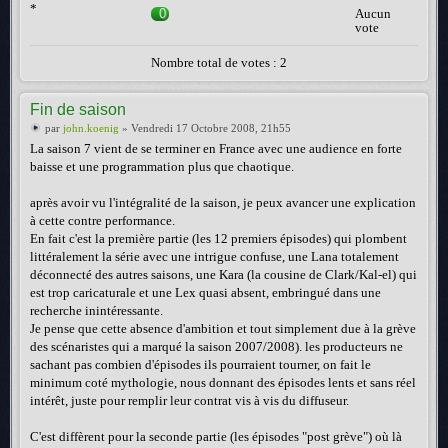
*
0
Aucun
vote
Nombre total de votes : 2
Fin de saison
par
john.koenig
» Vendredi 17 Octobre 2008, 21h55
La saison 7 vient de se terminer en France avec une audience en forte
baisse et une programmation plus que chaotique.
après avoir vu l'intégralité de la saison, je peux avancer une explication
à cette contre performance.
En fait c'est la première partie (les 12 premiers épisodes) qui plombent
littéralement la série avec une intrigue confuse, une Lana totalement
déconnecté des autres saisons, une Kara (la cousine de Clark/Kal-el) qui
est trop caricaturale et une Lex quasi absent, embringué dans une
recherche inintéressante.
Je pense que cette absence d'ambition et tout simplement due à la grève
des scénaristes qui a marqué la saison 2007/2008). les producteurs ne
sachant pas combien d'épisodes ils pourraient tourner, on fait le
minimum coté mythologie, nous donnant des épisodes lents et sans réel
intérêt, juste pour remplir leur contrat vis à vis du diffuseur.
C'est diffèrent pour la seconde partie (les épisodes "post grève") où là