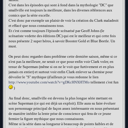
C'est dans les épisodes qui sont à fond dans la mythologie "DC" que
smallville est toujours la meilleure, dans les diverses références aux
comics que la série excelle.
C'est donc par exemple un plaisir de voir la création du Clark maladroit
et effacé que nous connaissons tous.
Et c'est comme toujours l'épisode scénarisé par Geoff Johns (le
scénariste vedette des éditions DC) qui est le meilleur et qui cette fois
nous présente 2 super héros, à savoir Booster Gold et Blue Beetle. Un
must.
On peut donc regarder dans problème cette dernière saison, même si ce
n'est pas la meilleure, ne serait ce que pour enfin voir Clark voler, en
tenue de Superman (même si on ne le voit que furtivement et en plus
jamais en entier) et surtout voir enfin Clark enlever sa chemise pour
dévoiler le "S" mythique (d'ailleurs je vous redonne le lien
http://www.youtube.com/watch?v=gDKcHNXHTMo
tellement c'est fun
)
Au final donc, smallville est devenu la plus longue série mettant en
scène Superman (ce qui est déjà un exploit). Elle aura su faire évoluer
son personnage principal de façon assez intéressante en nous présentant
de manière inédite la lente prise de conscience qui fera de ce jeune
fermier la figure mythique que nous connaissons.
Même si la série dans sa longueur à beaucoup de points faibles et de