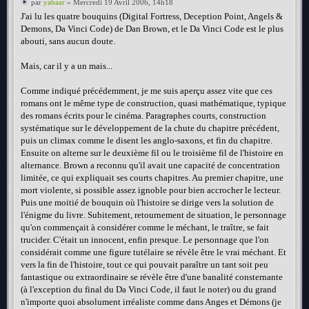
par
yabaar
» Mercredi 19 Avril 2006, 14h18
J'ai lu les quatre bouquins (Digital Fortress, Deception Point, Angels &
Demons, Da Vinci Code) de Dan Brown, et le Da Vinci Code est le plus
abouti, sans aucun doute.
Mais, car il y a un mais...
Comme indiqué précédemment, je me suis aperçu assez vite que ces
romans ont le même type de construction, quasi mathématique, typique
des romans écrits pour le cinéma. Paragraphes courts, construction
systématique sur le développement de la chute du chapitre précédent,
puis un climax comme le disent les anglo-saxons, et fin du chapitre.
Ensuite on alterne sur le deuxième fil ou le troisième fil de l'histoire en
alternance. Brown a reconnu qu'il avait une capacité de concentration
limitée, ce qui expliquait ses courts chapitres. Au premier chapitre, une
mort violente, si possible assez ignoble pour bien accrocher le lecteur.
Puis une moitié de bouquin où l'histoire se dirige vers la solution de
l'énigme du livre. Subitement, retournement de situation, le personnage
qu'on commençait à considérer comme le méchant, le traître, se fait
trucider. C'était un innocent, enfin presque. Le personnage que l'on
considérait comme une figure tutélaire se révèle être le vrai méchant. Et
vers la fin de l'histoire, tout ce qui pouvait paraître un tant soit peu
fantastique ou extraordinaire se révèle être d'une banalité consternante
(à l'exception du final du Da Vinci Code, il faut le noter) ou du grand
n'importe quoi absolument irréaliste comme dans Anges et Démons (je