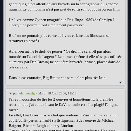
génétiques, alors attention aux brevets sur la cartographie du génome
humain. Le bonhomme n'est pas prêt de sortir son bouquin ou son film...
Un livre comme Cyteen (magnifique Prix Hugo 1989) de Carolyn J.
Cherryh ne pourrait tout simplement pas exister...
Bref, on ne pourrait plus écrire de livres et faire des films sans se
retrouver en procès...
Aurait-on même le droit de penser ? Ce droit ne serait-il pas alors
immolé sur l'autel de l'argent ? La pensée (même si elle n'est pas utilisée
au mieux par Dan Brown) ne peut être brevetée, brimée, placée dans de
tels carcans.
Dans le cas contraire, Big Brother ne serait alors plus très loin...
par
john.koenig
» Mardi 18 Avril 2006, 11h10
J'ai eut l'occasion de lire les 2 oeuvres et honnêtement, la première
réaction que j'ai eut en lisant le DaVinci code est : Il a plagié l'énigme
sacrée !
En effet, Dan Brown n'a pas fait que seulement s'inspirer mais a fait un
copié/collé (certes remanié stylistiquement) de l'oeuvre de Michael
Baigent, Richard Leigh et henry Linclon.
Certes, les 2 ouvrages ne sont pas dans la même catégorie. L'énigme