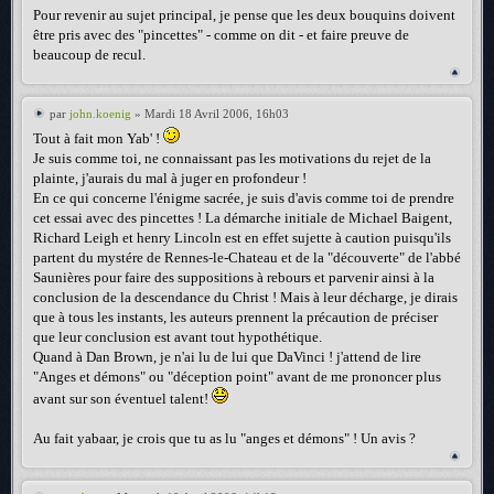
Pour revenir au sujet principal, je pense que les deux bouquins doivent
être pris avec des "pincettes" - comme on dit - et faire preuve de
beaucoup de recul.
par
john.koenig
» Mardi 18 Avril 2006, 16h03
Tout à fait mon Yab' !
Je suis comme toi, ne connaissant pas les motivations du rejet de la
plainte, j'aurais du mal à juger en profondeur !
En ce qui concerne l'énigme sacrée, je suis d'avis comme toi de prendre
cet essai avec des pincettes ! La démarche initiale de Michael Baigent,
Richard Leigh et henry Lincoln est en effet sujette à caution puisqu'ils
partent du mystére de Rennes-le-Chateau et de la "découverte" de l'abbé
Saunières pour faire des suppositions à rebours et parvenir ainsi à la
conclusion de la descendance du Christ ! Mais à leur décharge, je dirais
que à tous les instants, les auteurs prennent la précaution de préciser
que leur conclusion est avant tout hypothétique.
Quand à Dan Brown, je n'ai lu de lui que DaVinci ! j'attend de lire
"Anges et démons" ou "déception point" avant de me prononcer plus
avant sur son éventuel talent!
Au fait yabaar, je crois que tu as lu "anges et démons" ! Un avis ?