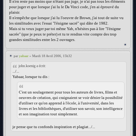
Il n'en reste pas moins que n'étant pas juge, je n'ai pas tous les éléments
pour juger et que lorsque j'ai lu le Da Vinci code, j'en ai éprouvé du
plaisir.
Il n'empêche que lorsque j'ai lu l'oeuvre de Brown, j'ai tout de suite vu
les similitudes avec l'essai "l'énigme sacré" qui dâte de 1982.
Mais si tu veux juger par toi même Yab, n'hésites pas à lire "l'énigme
sacrée" (que je peux te préter) et tu te rendras vite compte des trop
grandes similitudes entre les 2 ouvrages.
par
yabaar
» Mardi 18 Avril 2006, 15h32
john.koenig a écrit:
.../...
Yabaar, lorsque tu dis :
C'est un soulagement pour tous les auteurs de livres, films et
oeuvres de création, qui craignaient se voir dénier la possibilité
d'utiliser ce qu'on apprend à l'école, à l'université, dans les
livres et les bibliothèques, d'utiliser son savoir, son intelligence
et son imagination tout simplement.
je pense que tu confonds inspiration et plagiat.../...