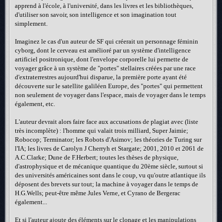
apprend à l'école, à l'université, dans les livres et les bibliothèques,
d'utiliser son savoir, son intelligence et son imagination tout
simplement.
Imaginez le cas d'un auteur de SF qui créerait un personnage féminin
cyborg, dont le cerveau est amélioré par un système d'intelligence
artificiel positronique, dont l'envelope corporelle lui permette de
voyager grâce à un système de "portes" stellaires créées par une race
d'extraterrestres aujourd'hui disparue, la première porte ayant été
découverte sur le satellite galiléen Europe, des "portes" qui permettent
non seulement de voyager dans l'espace, mais de voyager dans le temps
également, etc.
L'auteur devrait alors faire face aux accusations de plagiat avec (liste
très incomplète) : l'homme qui valait trois milliard, Super Jaimie;
Robocop; Terminator; les Robots d'Asimov; les théories de Turing sur
l'IA; les livres de Carolyn J Cherryh et Stargate; 2001, 2010 et 2061 de
A.C.Clarke; Dune de F.Herbert; toutes les thèses de physique,
d'astrophysique et de mécanique quantique du 20ème siècle, surtout si
des universités américaines sont dans le coup, vu qu'outre atlantique ils
déposent des brevets sur tout; la machine à voyager dans le temps de
H.G.Wells; peut-être même Jules Verne, et Cyrano de Bergerac
également...
Et si l'auteur ajoute des éléments sur le clonage et les manipulations