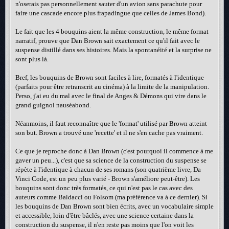
n'oserais pas personnellement sauter d'un avion sans parachute pour
faire une cascade encore plus frapadingue que celles de James Bond).
Le fait que les 4 bouquins aient la même construction, le même format
narratif, prouve que Dan Brown sait exactement ce qu'il fait avec le
suspense distillé dans ses histoires. Mais la spontanéité et la surprise ne
sont plus là.
Bref, les bouquins de Brown sont faciles à lire, formatés à l'identique
(parfaits pour être retranscrit au cinéma) à la limite de la manipulation.
Perso, j'ai eu du mal avec le final de Anges & Démons qui vire dans le
grand guignol nauséabond.
Néanmoins, il faut reconnaître que le 'format' utilisé par Brown atteint
son but. Brown a trouvé une 'recette' et il ne s'en cache pas vraiment.
Ce que je reproche donc à Dan Brown (c'est pourquoi il commence à me
gaver un peu...), c'est que sa science de la construction du suspense se
répète à l'identique à chacun de ses romans (son quatrième livre, Da
Vinci Code, est un peu plus varié - Brown s'améliore peut-être). Les
bouquins sont donc très formatés, ce qui n'est pas le cas avec des
auteurs comme Baldacci ou Folsom (ma préférence va à ce dernier). Si
les bouquins de Dan Brown sont bien écrits, avec un vocabulaire simple
et accessible, loin d'être bâclés, avec une science certaine dans la
construction du suspense, il n'en reste pas moins que l'on voit les