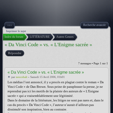
↓↓↓
Recherche avancée
Imprimer le sujet
Index du forum
LITTÉRATURE
Autres Genres
« Da Vinci Code » vs. « L'Enigme sacrée »
Répondre
7 messages • Page
1
sur
1
« Da Vinci Code » vs. « L'Enigme sacrée »
par
neocobalt
» Samedi 15 Avril 2006, 01h01
Les médias l’ont annoncé, il y a procès en plagiat contre le roman « Da
Vinci Code » de Dan Brown. Sous peine de paraphraser la presse, je ne
reprendrai pas ici les motifs de la plainte des auteurs de « L'Enigme
sacrée » qui a vraisemblablement une légitimité.
Dans le domaine de la littérature, les litiges ne sont pas rares et, dans le
cas du procès « Da Vinci Code », l’auteur n’aurait d’ailleurs pas
dissimulé son inspiration, bien au contraire.