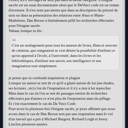
sacrée est un essai documentaire alors que le DaVinci code est un roman
d'aventure. Il n'en reste pas moins que dans sa descriprion du prieuré de
sion ou dans sa présentation des relations entre Jésus et Marie-
Madeleine, Dan Brown a littéralement pillé les recherches éffectuées
pour l'énigme sacrée.
Yabaar, lorsque tu dis :
C'est un soulagement pour tous les auteurs de livres, films et oeuvres
de création, qui craignaient se voir dénier la possibilité d'utiliser ce
qu'on apprend à l'école, à l'université, dans les livres et les
bibliothèques, d'utiliser son savoir, son intelligence et son
imagination tout simplement.
je pense que tu confonds inspiration et plagiat.
Lorsque un auteur se sert de ce qu'il a glané autour de lui (ses études,
ses lectures...etc) c'est de l'inspiration et il n'y a rien à lui reprocher.
Mais dans le cas où l'on se sert de passages entiers de recherches
effectuées par d'autres ce n'est plus de l'inspiration mais du pillage.
Et c'est exactement le cas du Da Vinci Code.
Pour avoir lu plusieurs fois l'énigme sacrée, je peux affirmer que nous
avons dans le cas de Dan Brown non pas une inspiration mais le vol
d'un travail qui a prit à Michael Baigent, Richard Leigh et henry
Linclon plusieurs années.