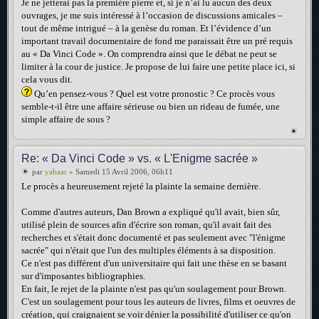
Je ne jetterai pas la première pierre et, si je n’ai lu aucun des deux
ouvrages, je me suis intéressé à l’occasion de discussions amicales –
tout de même intrigué – à la genèse du roman. Et l’évidence d’un
important travail documentaire de fond me paraissait être un pré requis
au « Da Vinci Code ». On comprendra ainsi que le débat ne peut se
limiter à la cour de justice. Je propose de lui faire une petite place ici, si
cela vous dit.
Qu’en pensez-vous ? Quel est votre pronostic ? Ce procès vous
semble-t-il être une affaire sérieuse ou bien un rideau de fumée, une
simple affaire de sous ?
Re: « Da Vinci Code » vs. « L'Enigme sacrée »
par
yabaar
» Samedi 15 Avril 2006, 06h11
Le procès a heureusement rejeté la plainte la semaine dernière.
Comme d'autres auteurs, Dan Brown a expliqué qu'il avait, bien sûr,
utilisé plein de sources afin d'écrire son roman, qu'il avait fait des
recherches et s'était donc documenté et pas seulement avec "l'énigme
sacrée" qui n'était que l'un des multiples éléments à sa disposition.
Ce n'est pas différent d'un universitaire qui fait une thèse en se basant
sur d'imposantes bibliographies.
En fait, le rejet de la plainte n'est pas qu'un soulagement pour Brown.
C'est un soulagement pour tous les auteurs de livres, films et oeuvres de
création, qui craignaient se voir dénier la possibilité d'utiliser ce qu'on