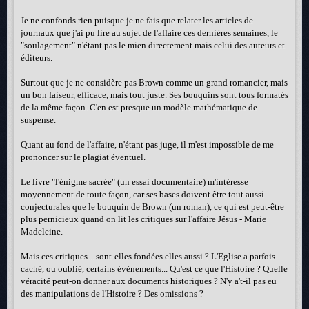
Je ne confonds rien puisque je ne fais que relater les articles de
journaux que j'ai pu lire au sujet de l'affaire ces dernières semaines, le
"soulagement" n'étant pas le mien directement mais celui des auteurs et
éditeurs.
Surtout que je ne considère pas Brown comme un grand romancier, mais
un bon faiseur, efficace, mais tout juste. Ses bouquins sont tous formatés
de la même façon. C'en est presque un modèle mathématique de
suspense.
Quant au fond de l'affaire, n'étant pas juge, il m'est impossible de me
prononcer sur le plagiat éventuel.
Le livre "l'énigme sacrée" (un essai documentaire) m'intéresse
moyennement de toute façon, car ses bases doivent être tout aussi
conjecturales que le bouquin de Brown (un roman), ce qui est peut-être
plus pernicieux quand on lit les critiques sur l'affaire Jésus - Marie
Madeleine.
Mais ces critiques... sont-elles fondées elles aussi ? L'Eglise a parfois
caché, ou oublié, certains évènements... Qu'est ce que l'Histoire ? Quelle
véracité peut-on donner aux documents historiques ? N'y a't-il pas eu
des manipulations de l'Histoire ? Des omissions ?