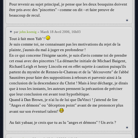
Pour revenir au sujet principal, je pense que les deux bouquins doivent
être pris avec des "pincettes" - comme on dit - et faire preuve de
beaucoup de recul.
par
john.koenig
» Mardi 18 Avril 2006, 16h03
Tout à fait mon Yab' !
Je suis comme toi, ne connaissant pas les motivations du rejet de la
plainte, j'aurais du mal à juger en profondeur !
En ce qui concerne l'énigme sacrée, je suis d'avis comme toi de prendre
cet essai avec des pincettes ! La démarche initiale de Michael Baigent,
Richard Leigh et henry Lincoln est en effet sujette à caution puisqu'ils
partent du mystére de Rennes-le-Chateau et de la "découverte" de l'abbé
Saunières pour faire des suppositions à rebours et parvenir ainsi à la
conclusion de la descendance du Christ ! Mais à leur décharge, je dirais
que à tous les instants, les auteurs prennent la précaution de préciser
que leur conclusion est avant tout hypothétique.
Quand à Dan Brown, je n'ai lu de lui que DaVinci ! j'attend de lire
"Anges et démons" ou "déception point" avant de me prononcer plus
avant sur son éventuel talent!
Au fait yabaar, je crois que tu as lu "anges et démons" ! Un avis ?