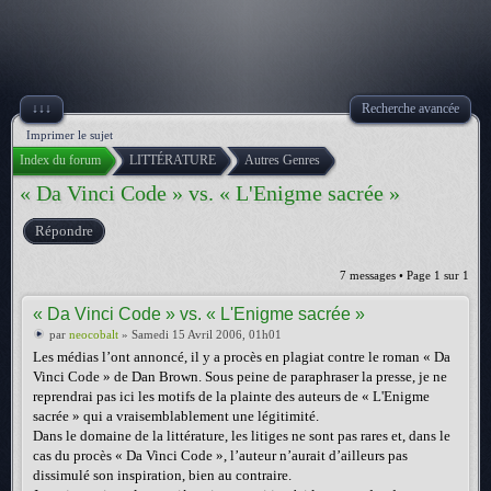
↓↓↓
Recherche avancée
Imprimer le sujet
Index du forum
LITTÉRATURE
Autres Genres
« Da Vinci Code » vs. « L'Enigme sacrée »
Répondre
7 messages • Page
1
sur
1
« Da Vinci Code » vs. « L'Enigme sacrée »
par
neocobalt
» Samedi 15 Avril 2006, 01h01
Les médias l’ont annoncé, il y a procès en plagiat contre le roman « Da
Vinci Code » de Dan Brown. Sous peine de paraphraser la presse, je ne
reprendrai pas ici les motifs de la plainte des auteurs de « L'Enigme
sacrée » qui a vraisemblablement une légitimité.
Dans le domaine de la littérature, les litiges ne sont pas rares et, dans le
cas du procès « Da Vinci Code », l’auteur n’aurait d’ailleurs pas
dissimulé son inspiration, bien au contraire.