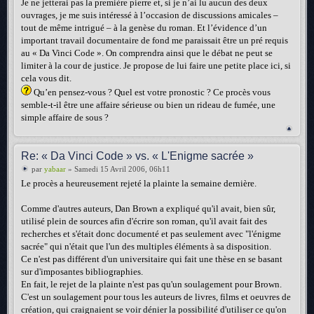
Je ne jetterai pas la première pierre et, si je n’ai lu aucun des deux
ouvrages, je me suis intéressé à l’occasion de discussions amicales –
tout de même intrigué – à la genèse du roman. Et l’évidence d’un
important travail documentaire de fond me paraissait être un pré requis
au « Da Vinci Code ». On comprendra ainsi que le débat ne peut se
limiter à la cour de justice. Je propose de lui faire une petite place ici, si
cela vous dit.
Qu’en pensez-vous ? Quel est votre pronostic ? Ce procès vous
semble-t-il être une affaire sérieuse ou bien un rideau de fumée, une
simple affaire de sous ?
Re: « Da Vinci Code » vs. « L'Enigme sacrée »
par
yabaar
» Samedi 15 Avril 2006, 06h11
Le procès a heureusement rejeté la plainte la semaine dernière.
Comme d'autres auteurs, Dan Brown a expliqué qu'il avait, bien sûr,
utilisé plein de sources afin d'écrire son roman, qu'il avait fait des
recherches et s'était donc documenté et pas seulement avec "l'énigme
sacrée" qui n'était que l'un des multiples éléments à sa disposition.
Ce n'est pas différent d'un universitaire qui fait une thèse en se basant
sur d'imposantes bibliographies.
En fait, le rejet de la plainte n'est pas qu'un soulagement pour Brown.
C'est un soulagement pour tous les auteurs de livres, films et oeuvres de
création, qui craignaient se voir dénier la possibilité d'utiliser ce qu'on