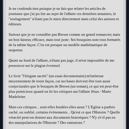
Je ne confonds rien puisque je ne fais que relater les articles de
journaux que j'ai pu lire au sujet de l'affaire ces dernières semaines, le
"soulagement" n'étant pas le mien directement mais celui des auteurs et
éditeurs.
Surtout que je ne considère pas Brown comme un grand romancier, mais
un bon faiseur, efficace, mais tout juste. Ses bouquins sont tous formatés
de la même façon. C'en est presque un modèle mathématique de
suspense.
Quant au fond de l'affaire, n'étant pas juge, il m'est impossible de me
prononcer sur le plagiat éventuel.
Le livre "l'énigme sacrée" (un essai documentaire) m'intéresse
moyennement de toute façon, car ses bases doivent être tout aussi
conjecturales que le bouquin de Brown (un roman), ce qui est peut-être
plus pernicieux quand on lit les critiques sur l'affaire Jésus - Marie
Madeleine.
Mais ces critiques... sont-elles fondées elles aussi ? L'Eglise a parfois
caché, ou oublié, certains évènements... Qu'est ce que l'Histoire ? Quelle
véracité peut-on donner aux documents historiques ? N'y a't-il pas eu
des manipulations de l'Histoire ? Des omissions ?