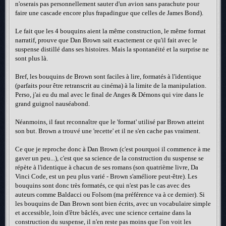
n'oserais pas personnellement sauter d'un avion sans parachute pour
faire une cascade encore plus frapadingue que celles de James Bond).
Le fait que les 4 bouquins aient la même construction, le même format
narratif, prouve que Dan Brown sait exactement ce qu'il fait avec le
suspense distillé dans ses histoires. Mais la spontanéité et la surprise ne
sont plus là.
Bref, les bouquins de Brown sont faciles à lire, formatés à l'identique
(parfaits pour être retranscrit au cinéma) à la limite de la manipulation.
Perso, j'ai eu du mal avec le final de Anges & Démons qui vire dans le
grand guignol nauséabond.
Néanmoins, il faut reconnaître que le 'format' utilisé par Brown atteint
son but. Brown a trouvé une 'recette' et il ne s'en cache pas vraiment.
Ce que je reproche donc à Dan Brown (c'est pourquoi il commence à me
gaver un peu...), c'est que sa science de la construction du suspense se
répète à l'identique à chacun de ses romans (son quatrième livre, Da
Vinci Code, est un peu plus varié - Brown s'améliore peut-être). Les
bouquins sont donc très formatés, ce qui n'est pas le cas avec des
auteurs comme Baldacci ou Folsom (ma préférence va à ce dernier). Si
les bouquins de Dan Brown sont bien écrits, avec un vocabulaire simple
et accessible, loin d'être bâclés, avec une science certaine dans la
construction du suspense, il n'en reste pas moins que l'on voit les