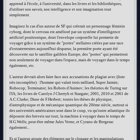
apprend à l'école, à l'université, dans les livres et les bibliothèques,
d'utiliser son savoir, son intelligence et son imagination tout
simplement.
Imaginez le cas d'un auteur de SF qui créerait un personnage féminin
cyborg, dont le cerveau est amélioré par un système d'intelligence
artificiel positronique, dont l'envelope corporelle lui permette de
voyager grâce à un système de "portes" stellaires créées par une race
d'extraterrestres aujourd'hui disparue, la première porte ayant été
découverte sur le satellite galiléen Europe, des "portes" qui permettent
non seulement de voyager dans l'espace, mais de voyager dans le temps
également, etc.
L'auteur devrait alors faire face aux accusations de plagiat avec (liste
très incomplète) : l'homme qui valait trois milliard, Super Jaimie;
Robocop; Terminator; les Robots d'Asimov; les théories de Turing sur
l'IA; les livres de Carolyn J Cherryh et Stargate; 2001, 2010 et 2061 de
A.C.Clarke; Dune de F.Herbert; toutes les thèses de physique,
d'astrophysique et de mécanique quantique du 20ème siècle, surtout si
des universités américaines sont dans le coup, vu qu'outre atlantique ils
déposent des brevets sur tout; la machine à voyager dans le temps de
H.G.Wells; peut-être même Jules Verne, et Cyrano de Bergerac
également...
Et si l'auteur ajoute des éléments sur le clonage et les manipulations