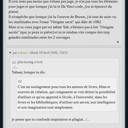
Il n'en reste pas moins que n'étant pas juge, je n'ai pas tous les éléments
pour juger et que lorsque j'ai lu le Da Vinci code, j'en ai éprouvé du
plaisir.
Il n'empêche que lorsque j'ai lu l'oeuvre de Brown, j'ai tout de suite vu
les similitudes avec l'essai "l'énigme sacré" qui dâte de 1982.
Mais si tu veux juger par toi même Yab, n'hésites pas à lire "l'énigme
sacrée" (que je peux te préter) et tu te rendras vite compte des trop
grandes similitudes entre les 2 ouvrages.
par
yabaar
» Mardi 18 Avril 2006, 15h32
john.koenig a écrit:
.../...
Yabaar, lorsque tu dis :
C'est un soulagement pour tous les auteurs de livres, films et
oeuvres de création, qui craignaient se voir dénier la possibilité
d'utiliser ce qu'on apprend à l'école, à l'université, dans les
livres et les bibliothèques, d'utiliser son savoir, son intelligence
et son imagination tout simplement.
je pense que tu confonds inspiration et plagiat.../...