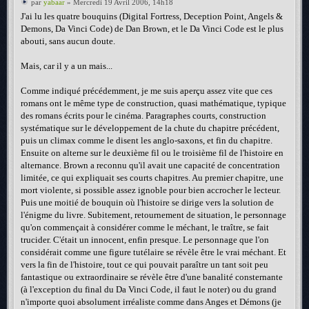
par
yabaar
» Mercredi 19 Avril 2006, 14h18
J'ai lu les quatre bouquins (Digital Fortress, Deception Point, Angels &
Demons, Da Vinci Code) de Dan Brown, et le Da Vinci Code est le plus
abouti, sans aucun doute.
Mais, car il y a un mais...
Comme indiqué précédemment, je me suis aperçu assez vite que ces
romans ont le même type de construction, quasi mathématique, typique
des romans écrits pour le cinéma. Paragraphes courts, construction
systématique sur le développement de la chute du chapitre précédent,
puis un climax comme le disent les anglo-saxons, et fin du chapitre.
Ensuite on alterne sur le deuxième fil ou le troisième fil de l'histoire en
alternance. Brown a reconnu qu'il avait une capacité de concentration
limitée, ce qui expliquait ses courts chapitres. Au premier chapitre, une
mort violente, si possible assez ignoble pour bien accrocher le lecteur.
Puis une moitié de bouquin où l'histoire se dirige vers la solution de
l'énigme du livre. Subitement, retournement de situation, le personnage
qu'on commençait à considérer comme le méchant, le traître, se fait
trucider. C'était un innocent, enfin presque. Le personnage que l'on
considérait comme une figure tutélaire se révèle être le vrai méchant. Et
vers la fin de l'histoire, tout ce qui pouvait paraître un tant soit peu
fantastique ou extraordinaire se révèle être d'une banalité consternante
(à l'exception du final du Da Vinci Code, il faut le noter) ou du grand
n'importe quoi absolument irréaliste comme dans Anges et Démons (je