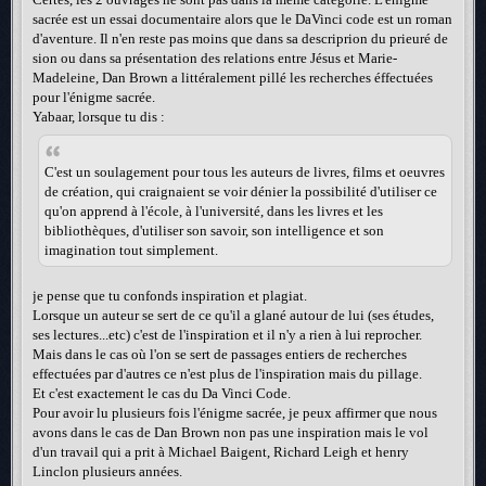
sacrée est un essai documentaire alors que le DaVinci code est un roman
d'aventure. Il n'en reste pas moins que dans sa descriprion du prieuré de
sion ou dans sa présentation des relations entre Jésus et Marie-
Madeleine, Dan Brown a littéralement pillé les recherches éffectuées
pour l'énigme sacrée.
Yabaar, lorsque tu dis :
C'est un soulagement pour tous les auteurs de livres, films et oeuvres
de création, qui craignaient se voir dénier la possibilité d'utiliser ce
qu'on apprend à l'école, à l'université, dans les livres et les
bibliothèques, d'utiliser son savoir, son intelligence et son
imagination tout simplement.
je pense que tu confonds inspiration et plagiat.
Lorsque un auteur se sert de ce qu'il a glané autour de lui (ses études,
ses lectures...etc) c'est de l'inspiration et il n'y a rien à lui reprocher.
Mais dans le cas où l'on se sert de passages entiers de recherches
effectuées par d'autres ce n'est plus de l'inspiration mais du pillage.
Et c'est exactement le cas du Da Vinci Code.
Pour avoir lu plusieurs fois l'énigme sacrée, je peux affirmer que nous
avons dans le cas de Dan Brown non pas une inspiration mais le vol
d'un travail qui a prit à Michael Baigent, Richard Leigh et henry
Linclon plusieurs années.