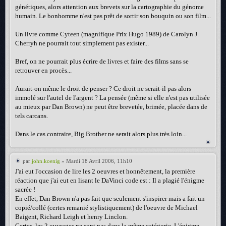
génétiques, alors attention aux brevets sur la cartographie du génome
humain. Le bonhomme n'est pas prêt de sortir son bouquin ou son film...
Un livre comme Cyteen (magnifique Prix Hugo 1989) de Carolyn J.
Cherryh ne pourrait tout simplement pas exister...
Bref, on ne pourrait plus écrire de livres et faire des films sans se
retrouver en procès...
Aurait-on même le droit de penser ? Ce droit ne serait-il pas alors
immolé sur l'autel de l'argent ? La pensée (même si elle n'est pas utilisée
au mieux par Dan Brown) ne peut être brevetée, brimée, placée dans de
tels carcans.
Dans le cas contraire, Big Brother ne serait alors plus très loin...
par
john.koenig
» Mardi 18 Avril 2006, 11h10
J'ai eut l'occasion de lire les 2 oeuvres et honnêtement, la première
réaction que j'ai eut en lisant le DaVinci code est : Il a plagié l'énigme
sacrée !
En effet, Dan Brown n'a pas fait que seulement s'inspirer mais a fait un
copié/collé (certes remanié stylistiquement) de l'oeuvre de Michael
Baigent, Richard Leigh et henry Linclon.
Certes, les 2 ouvrages ne sont pas dans la même catégorie. L'énigme