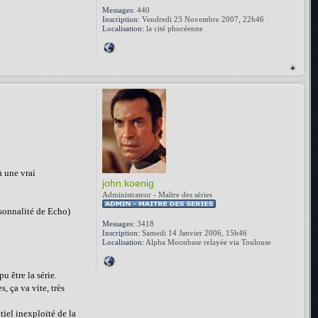
Messages:
440
Inscription:
Vendredi 23 Novembre 2007, 22h46
Localisation:
la cité phocéenne
à une vrai
john.koenig
Administrateur - Maître des séries
ersonnalité de Echo)
Messages:
3418
Inscription:
Samedi 14 Janvier 2006, 15h46
Localisation:
Alpha Moonbase relayée via Toulouse
u être la série.
, ça va vite, très
tiel inexploité de la