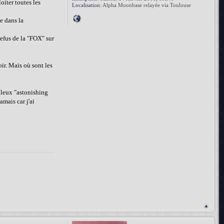
oiter toutes les
Localisation:
Alpha Moonbase relayée via Toulouse
te dans la
refus de la "FOX" sur
ir. Mais où sont les
buleux "astonishing
amais car j'ai