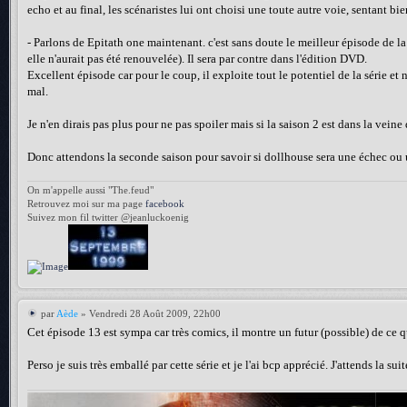
echo et au final, les scénaristes lui ont choisi une toute autre voie, sentant bi
- Parlons de Epitath one maintenant. c'est sans doute le meilleur épisode de la s
elle n'aurait pas été renouvelée). Il sera par contre dans l'édition DVD.
Excellent épisode car pour le coup, il exploite tout le potentiel de la série e
mal.
Je n'en dirais pas plus pour ne pas spoiler mais si la saison 2 est dans la vein
Donc attendons la seconde saison pour savoir si dollhouse sera une échec ou u
On m'appelle aussi "The.feud"
Retrouvez moi sur ma page
facebook
Suivez mon fil twitter @jeanluckoenig
par
Aède
» Vendredi 28 Août 2009, 22h00
Cet épisode 13 est sympa car très comics, il montre un futur (possible) de ce
Perso je suis très emballé par cette série et je l'ai bcp apprécié. J'attends la su