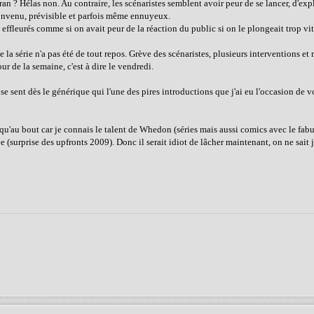
ran ? Hélas non. Au contraire, les scénaristes semblent avoir peur de se lancer, d'expl
 convenu, prévisible et parfois même ennuyeux.
e effleurés comme si on avait peur de la réaction du public si on le plongeait trop vi
a série n'a pas été de tout repos. Grève des scénaristes, plusieurs interventions et 
our de la semaine, c'est à dire le vendredi.
sent dès le générique qui l'une des pires introductions que j'ai eu l'occasion de vo
 jusqu'au bout car je connais le talent de Whedon (séries mais aussi comics avec le fa
(surprise des upfronts 2009). Donc il serait idiot de lâcher maintenant, on ne sait j