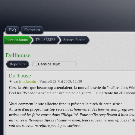
FAQ
Connexion
Index du forum
TV - SÉRIES
Science-Fiction
Dollhouse
Répondre
Dollhouse
par
john.koenig
» Vendredi 29 Mai 2009, 16h38
C'est la série que beaucoup attendaient, la nouvelle série du "maître" Joss Whe
Bref les "Whedoniens" étaient sur le pied de guerre. Leur attente fût elle réc
Voici comment le site allocine.fr nous présente le pitch de cette série :
Au sein d'un programme top secret, des hommes et des femmes sont programmé
mais aussi les faire entrer dans l'illégalité. Pour qu'ils remplissent à bien l
mémoires différentes. Après chaque mission, leurs souvenirs sont effacés et 
voit ses souvenirs refaire peu à peu surface...