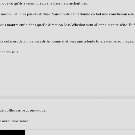
en que ce qu'ils avaient prévu à la base ne marchait pas.
aison... et il n'a pas été diffusé. Sans doute car il donne en fait une conclusion à la 
t nous montre enfin dans quelle direction Joss Whedon veut aller pour cette série. Et 
e de cet épisode, on va vers de la bonne sf et vers une refonte totale des personnages.
ne réussite.
 que dollhouse peut provoquer.
ite avec impatience.