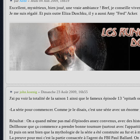
par
Aède
» Jeudi 04 Juin 2009, 18h19
Excellent, mystérieux, bien joué, une vraie ambiance ! Bref, je conseille vive
Je me suis régalé. Et puis outre Eliza Duschku, il y a aussi Amy "Fred" Acker.
par
john.koenig
» Dimanche 23 Août 2009, 16h55
J'ai pu voir la totalité de la saison 1 ainsi que le fameux épisode 13 "epitath
-La série pour commencer. Comme je le disais, c'est une série avec un énorme p
Résultat : On a quand même pas mal d'épisodes assez convenus, avec des histoire
Dollhouse que ça commence a prendre bonne tournure (surtout avec l'appariti
Et puis on sent bien que la mythologie de la série a été construite au fur et à 
La preuve pour moi c'est la partie consacrée à l'agent du FBI Paul Ballard. On pe