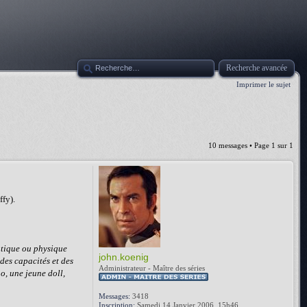
Recherche avancée
Imprimer le sujet
10 messages • Page
1
sur
1
ffy).
ntique ou physique
john.koenig
 des capacités et des
Administrateur - Maître des séries
o, une jeune doll,
Messages:
3418
Inscription:
Samedi 14 Janvier 2006, 15h46