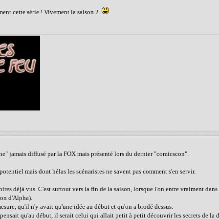
ment cette série ! Vivement la saison 2.
 one" jamais diffusé par la FOX mais présenté lors du dernier "comicscon".
otentiel mais dont hélas les scénaristes ne savent pas comment s'en servir.
s déjà vus. C'est surtout vers la fin de la saison, lorsque l'on entre vraiment dans 
on d'Alpha).
mesure, qu'il n'y avait qu'une idée au début et qu'on a brodé dessus.
nsait qu'au début, il serait celui qui allait petit à petit découvrir les secrets de la 