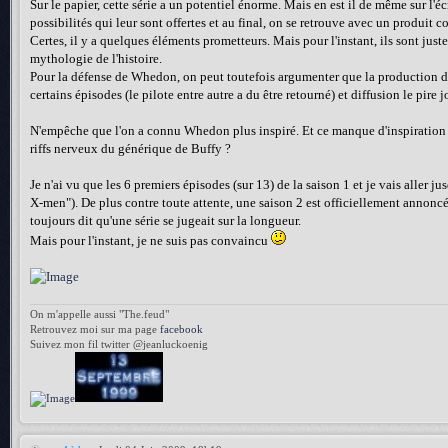
Sur le papier, cette série a un potentiel énorme. Mais en est il de même sur l'éc
possibilités qui leur sont offertes et au final, on se retrouve avec un produit
Certes, il y a quelques éléments prometteurs. Mais pour l'instant, ils sont just
mythologie de l'histoire.
Pour la défense de Whedon, on peut toutefois argumenter que la production de l
certains épisodes (le pilote entre autre a du être retourné) et diffusion le pire j
N'empêche que l'on a connu Whedon plus inspiré. Et ce manque d'inspiration se 
riffs nerveux du générique de Buffy ?
Je n'ai vu que les 6 premiers épisodes (sur 13) de la saison 1 et je vais aller
X-men"). De plus contre toute attente, une saison 2 est officiellement annoncée 
toujours dit qu'une série se jugeait sur la longueur.
Mais pour l'instant, je ne suis pas convaincu
On m'appelle aussi "The.feud"
Retrouvez moi sur ma page
facebook
Suivez mon fil twitter @jeanluckoenig