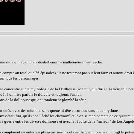
est une série qui avait un potentiel énorme malheureusement gâche.
e compte au total que 26 épisodes), ils ne resteront pas sur leur faim et auront droit 
pour tous les personnages.
re se concentre sur la mythologie de la Dollhouse (son but, qui dirige, la véritable p
 là on frise parfois le ridicule et toujours l'ennui.
ons de la dollhouse qui ont totalement plombé la série.
nt ratés, avec des missions sans queue ni tête et surtout sans aucun rythme.
c'était fini, qu'ils ont "lâché les chevaux" et là on se rend compte de ce qu'aurait p
 guerre entre les diverse dollhouse et avec la révolte de la "maison" de Los Angeles
s comptaient raconter sur plusieurs saisons et c'est là qu'on touche du doigt le poten