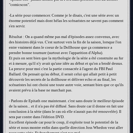
"comicscon".
-La série pour commencer. Comme je le disais, c'est une série avec un
énorme potentiel mais dont hélas les scénaristes ne savent pas comment
s'en servir.
Résultat : On a quand même pas mal d'épisodes assez convenus, avec
des histoires déjà vus. C'est surtout vers la fin de la saison, lorsque l'on
entre vraiment dans le coeur de la Dollhouse que ça commence a
prendre bonne tournure (surtout avec l'apparition d'Alpha).
Et puis on sent bien que la mythologie de la série a été construite au fur
et à mesure, qu'il n'y avait qu'une idée au début et qu'on a brodé dessus.
La preuve pour moi c'est la partie consacrée à l'agent du FBI Paul
Ballard. On pensait qu'au début, il serait celui qui allait petit à petit
découvrir les secrets de la dollhouse et délivrer echo et au final, les
scénaristes lui ont choisi une toute autre voie, sentant bien que ce qu'ils
avaient prévu à la base ne marchait pas.
- Parlons de Epitath one maintenant. c'est sans doute le meilleur épisode
de la saison... et il n'a pas été diffusé. Sans doute car il donne en fait une
conclusion à la série (dans le cas où elle n'aurait pas été renouvelée). Il
sera par contre dans l'édition DVD.
Excellent épisode car pour le coup, il exploite tout le potentiel de la
série et nous montre enfin dans quelle direction Joss Whedon veut aller
pour cette série. Et franchement c'est pas mal.