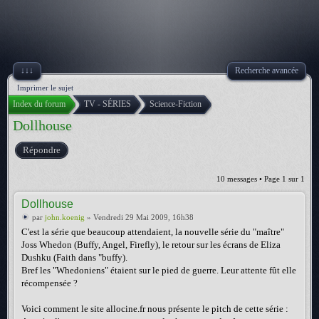
↓↓↓
Recherche avancée
Imprimer le sujet
Index du forum
TV - SÉRIES
Science-Fiction
Dollhouse
Répondre
10 messages • Page
1
sur
1
Dollhouse
par
john.koenig
» Vendredi 29 Mai 2009, 16h38
C'est la série que beaucoup attendaient, la nouvelle série du "maître"
Joss Whedon (Buffy, Angel, Firefly), le retour sur les écrans de Eliza
Dushku (Faith dans "buffy).
Bref les "Whedoniens" étaient sur le pied de guerre. Leur attente fût elle
récompensée ?
Voici comment le site allocine.fr nous présente le pitch de cette série :