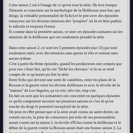
Cette saison 2 est à l'image de ce qu'est tout la série. Du bon lorsque
l'histoire se concentre sur la mythologie de la Dollhouse (son but, qui
dirige, la véritable personnalité de Echo) et le pire avec des épisodes
ennuyeux sur les diverses missions des "poupées" où là on frise parfois
le ridicule et toujours l'ennui.
Et comme dans la première saison, ce sont ces épisodes unitaires sur les
missions de la dollhouse qui ont totalement plombé la série.
Dans cette saison 2, ce sont les 5 premiers épisodes (sur 13) qui sont
totalement ratés, avec des missions sans queue ni tête et surtout sans
aucun rythme.
C'est à partir du 6ème épisodes, quand les producteurs ont compris que
pour eux c'était fini, qu'ils ont "lâché les chevaux" et là on se rend
compte de ce qu'aurait pu être la série.
Entre Echo qui devient une sorte de caméléon, entre les plans de la
Roxum et la guerre entre les diverse dollhouse et avec la révolte de la
"maison" de Los Angeles, ça va vite, très vite, trop vite.
En fait on sent que les scénaristes ont concentré en quelques épisodes
ce qu'ils comptaient raconter sur plusieurs saisons et c'est là qu'on
touche du doigt le potentiel inexploité de la série.
On peut en effet penser que si la série avait connu un autre destin, un
certain succès, la prise de conscience par echo de ses personnalités
aurait courru sur la saison 2, la révolte d'Echo contre la dollhouse et le
début de la guerre contre la Roxum aurait était une bonne saison 3, La