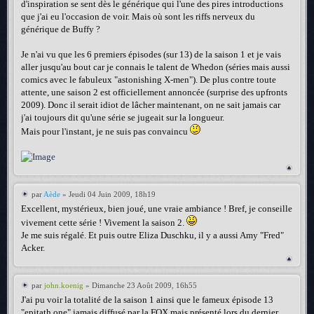
d'inspiration se sent dès le générique qui l'une des pires introductions
que j'ai eu l'occasion de voir. Mais où sont les riffs nerveux du
générique de Buffy ?
Je n'ai vu que les 6 premiers épisodes (sur 13) de la saison 1 et je vais
aller jusqu'au bout car je connais le talent de Whedon (séries mais aussi
comics avec le fabuleux "astonishing X-men"). De plus contre toute
attente, une saison 2 est officiellement annoncée (surprise des upfronts
2009). Donc il serait idiot de lâcher maintenant, on ne sait jamais car
j'ai toujours dit qu'une série se jugeait sur la longueur.
Mais pour l'instant, je ne suis pas convaincu
par
Aède
» Jeudi 04 Juin 2009, 18h19
Excellent, mystérieux, bien joué, une vraie ambiance ! Bref, je conseille
vivement cette série ! Vivement la saison 2.
Je me suis régalé. Et puis outre Eliza Duschku, il y a aussi Amy "Fred"
Acker.
par
john.koenig
» Dimanche 23 Août 2009, 16h55
J'ai pu voir la totalité de la saison 1 ainsi que le fameux épisode 13
"epitath one" jamais diffusé par la FOX mais présenté lors du dernier