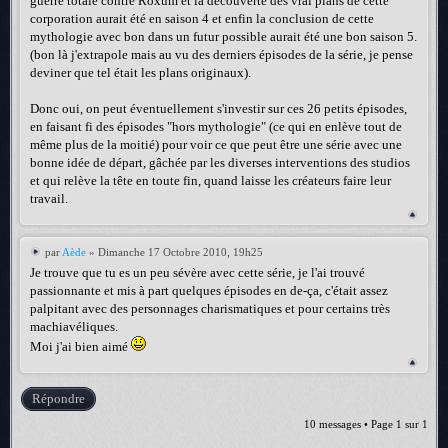
guerre totale contre Roxum et la découverte des vrai plans de cette
corporation aurait été en saison 4 et enfin la conclusion de cette
mythologie avec bon dans un futur possible aurait été une bon saison 5.
(bon là j'extrapole mais au vu des derniers épisodes de la série, je pense
deviner que tel était les plans originaux).
Donc oui, on peut éventuellement s'investir sur ces 26 petits épisodes,
en faisant fi des épisodes "hors mythologie" (ce qui en enlève tout de
même plus de la moitié) pour voir ce que peut être une série avec une
bonne idée de départ, gâchée par les diverses interventions des studios
et qui relève la tête en toute fin, quand laisse les créateurs faire leur
travail.
par
Aède
» Dimanche 17 Octobre 2010, 19h25
Je trouve que tu es un peu sévère avec cette série, je l'ai trouvé
passionnante et mis à part quelques épisodes en de-ça, c'était assez
palpitant avec des personnages charismatiques et pour certains très
machiavéliques.
Moi j'ai bien aimé
Répondre
10 messages • Page
1
sur
1