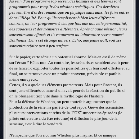
Au sein d'un programme top secret, des hommes et des femmes sont
programmés pour remplir des missions spécifiques. Ces dernières
peuvent être d'ordre romantique ou physique mais aussi les faire entrer
dans l'illégalité. Pour qu'ils remplissent à bien leurs différents
contrats, on leur programme à chaque fois une nouvelle personnalité,
des capacités et des mémoires différentes. Après chaque mission, leurs
souvenirs sont effacés et ils retournent au laboratoire secret nommé
Dollhouse. Dans cet étrange univers, Echo, une jeune doll, voit ses
souvenirs refaire peu à peu surface...
Sur le papier, cette série a un potentiel énorme. Mais en est il de même
sur l'écran ? Hélas non. Au contraire, les scénaristes semblent avoir peur
de se lancer, d'exploiter toutes les possibilités qui leur sont offertes et au
final, on se retrouve avec un produit convenu, prévisible et parfois
même ennuyeux.
Certes, il y a quelques éléments prometteurs. Mais pour l'instant, ils
sont juste effleurés comme si on avait peur de la réaction du public si
on le plongeait trop vite dans la mythologie de l'histoire.
Pour la défense de Whedon, on peut toutefois argumenter que la
production de la série n'a pas été de tout repos. Grève des scénaristes,
plusieurs interventions et refus de la "FOX" sur certains épisodes (le
pilote entre autre a du être retourné) et diffusion le pire jour de la
semaine, c'est à dire le vendredi.
N'empêche que l'on a connu Whedon plus inspiré. Et ce manque