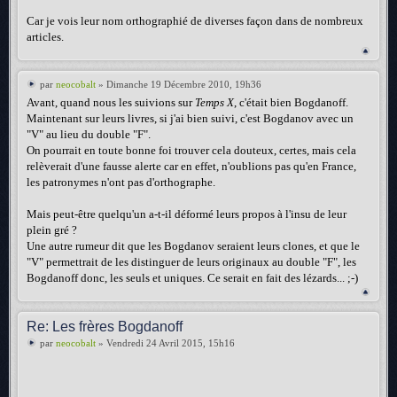
Car je vois leur nom orthographié de diverses façon dans de nombreux
articles.
par
neocobalt
» Dimanche 19 Décembre 2010, 19h36
Avant, quand nous les suivions sur
Temps X
, c'était bien Bogdanoff.
Maintenant sur leurs livres, si j'ai bien suivi, c'est Bogdanov avec un
"V" au lieu du double "F".
On pourrait en toute bonne foi trouver cela douteux, certes, mais cela
relèverait d'une fausse alerte car en effet, n'oublions pas qu'en France,
les patronymes n'ont pas d'orthographe.
Mais peut-être quelqu'un a-t-il déformé leurs propos à l'insu de leur
plein gré ?
Une autre rumeur dit que les Bogdanov seraient leurs clones, et que le
"V" permettrait de les distinguer de leurs originaux au double "F", les
Bogdanoff donc, les seuls et uniques. Ce serait en fait des lézards... ;-)
Re: Les frères Bogdanoff
par
neocobalt
» Vendredi 24 Avril 2015, 15h16