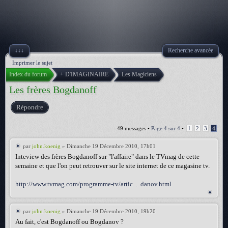
↓↓↓
Recherche avancée
Imprimer le sujet
Index du forum
+ D'IMAGINAIRE
Les Magiciens
Les frères Bogdanoff
Répondre
49 messages •
Page
4
sur
4
•
1
2
3
4
par
john.koenig
» Dimanche 19 Décembre 2010, 17h01
Inteview des frères Bogdanoff sur "l'affaire" dans le TVmag de cette
semaine et que l'on peut retrouver sur le site internet de ce magasine tv.
http://www.tvmag.com/programme-tv/artic ... danov.html
par
john.koenig
» Dimanche 19 Décembre 2010, 19h20
Au fait, c'est Bogdanoff ou Bogdanov ?