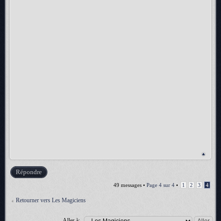
Répondre
49 messages •
Page
4
sur
4
•
1
2
3
4
Retourner vers Les Magiciens
Aller à: