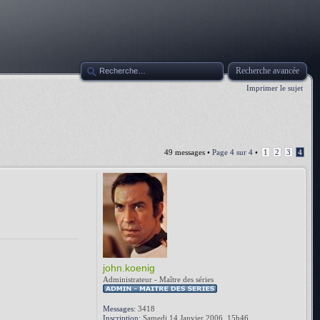
Recherche avancée
Imprimer le sujet
49 messages •
Page
4
sur
4
•
1
2
3
4
john.koenig
Administrateur - Maître des séries
Messages:
3418
Inscription:
Samedi 14 Janvier 2006, 15h46