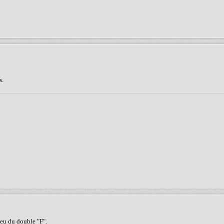
s.
ieu du double "F".