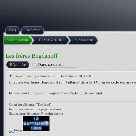
FAQ
Connexion
Index du forum
+ D'IMAGINAIRE
Les Magiciens
Les frères Bogdanoff
Répondre
par
john.koenig
» Dimanche 19 Décembre 2010, 17h01
Inteview des frères Bogdanoff sur "l'affaire" dans le TVmag de cette semaine et 
http://www.tvmag.com/programme-tv/artic ... danov.html
On m'appelle aussi "The.feud"
Retrouvez moi sur ma page
facebook
Suivez mon fil twitter @jeanluckoenig