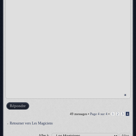
Répondre
49 messages •
Page
4
sur
4
•
1
2
3
4
Retourner vers Les Magiciens
Aller à: