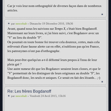
Car je vois leur nom orthographié de diverses façon dans de nombreux
articles.
par
neocobalt
» Dimanche 19 Décembre 2010, 19h36
Avant, quand nous les suivions sur
Temps X
, c'était bien Bogdanoff.
Maintenant sur leurs livres, si j'ai bien suivi, c'est Bogdanov avec un
"V" au lieu du double "F".
On pourrait en toute bonne foi trouver cela douteux, certes, mais cela
relèverait d'une fausse alerte car en effet, n'oublions pas qu'en France,
les patronymes n'ont pas d'orthographe.
Mais peut-être quelqu'un a-t-il déformé leurs propos à l'insu de leur
plein gré ?
Une autre rumeur dit que les Bogdanov seraient leurs clones, et que le
"V" permettrait de les distinguer de leurs originaux au double "F", les
Bogdanoff donc, les seuls et uniques. Ce serait en fait des lézards... ;-)
Re: Les frères Bogdanoff
par
neocobalt
» Vendredi 24 Avril 2015, 15h16