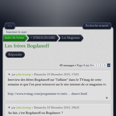
↓↓↓
Recherche avancée
Imprimer le sujet
Index du forum
+ D'IMAGINAIRE
Les Magiciens
Les frères Bogdanoff
Répondre
49 messages •
Page
4
sur
4
•
1
2
3
4
par
john.koenig
» Dimanche 19 Décembre 2010, 17h01
Inteview des frères Bogdanoff sur "l'affaire" dans le TVmag de cette
semaine et que l'on peut retrouver sur le site internet de ce magasine tv.
http://www.tvmag.com/programme-tv/artic ... danov.html
par
john.koenig
» Dimanche 19 Décembre 2010, 19h20
Au fait, c'est Bogdanoff ou Bogdanov ?