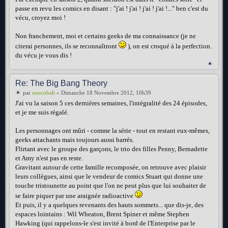
passe en revu les comics en disant : "j'ai ! j'ai ! j'ai ! j'ai !..." ben c'est du
vécu, croyez moi !
Non franchement, moi et certains geeks de ma connaissance (je ne
citerai personnes, ils se reconnaîtront
), on est croqué à la perfection.
du vécu je vous dis !
Re: The Big Bang Theory
par
neocobalt
» Dimanche 18 Novembre 2012, 10h39
J'ai vu la saison 5 ces dernières semaines, l'intégralité des 24 épisodes,
et je me suis régalé.
Les personnages ont mûri - comme la série - tout en restant eux-mêmes,
geeks attachants mais toujours aussi barrés.
Flirtant avec le groupe des garçons, le trio des filles Penny, Bernadette
et Amy n'est pas en reste.
Gravitant autour de cette famille recomposée, on retrouve avec plaisir
leurs collègues, ainsi que le vendeur de comics Stuart qui donne une
touche tristounette au point que l'on ne peut plus que lui souhaiter de
se faire piquer par une araignée radioactive
Et puis, il y a quelques revenants des hauts sommets... que dis-je, des
espaces lointains : Wil Wheaton, Brent Spiner et même Stephen
Hawking (qui rappelons-le s'est invité à bord de l'Enterprise par le