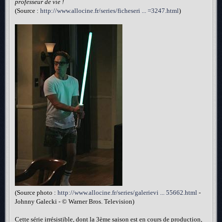
professeur de vie !
(Source :
http://www.allocine.fr/series/ficheseri ... =3247.html
)
(Source photo :
http://www.allocine.fr/series/galerievi ... 55662.html
-
Johnny Galecki - © Warner Bros. Television)
Cette série irrésistible, dont la 3ème saison est en cours de production,