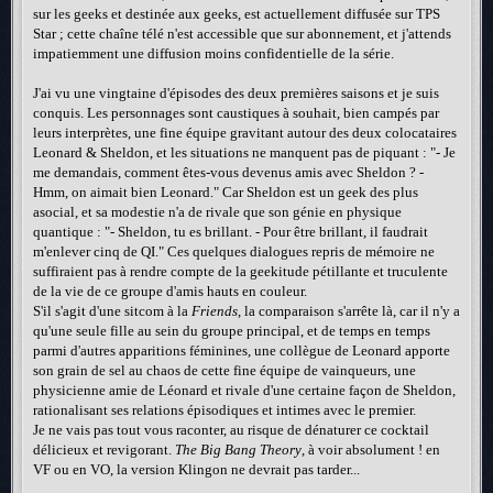
sur les geeks et destinée aux geeks, est actuellement diffusée sur TPS
Star ; cette chaîne télé n'est accessible que sur abonnement, et j'attends
impatiemment une diffusion moins confidentielle de la série.
J'ai vu une vingtaine d'épisodes des deux premières saisons et je suis
conquis. Les personnages sont caustiques à souhait, bien campés par
leurs interprètes, une fine équipe gravitant autour des deux colocataires
Leonard & Sheldon, et les situations ne manquent pas de piquant : "- Je
me demandais, comment êtes-vous devenus amis avec Sheldon ? -
Hmm, on aimait bien Leonard." Car Sheldon est un geek des plus
asocial, et sa modestie n'a de rivale que son génie en physique
quantique : "- Sheldon, tu es brillant. - Pour être brillant, il faudrait
m'enlever cinq de QI." Ces quelques dialogues repris de mémoire ne
suffiraient pas à rendre compte de la geekitude pétillante et truculente
de la vie de ce groupe d'amis hauts en couleur.
S'il s'agit d'une sitcom à la
Friends
, la comparaison s'arrête là, car il n'y a
qu'une seule fille au sein du groupe principal, et de temps en temps
parmi d'autres apparitions féminines, une collègue de Leonard apporte
son grain de sel au chaos de cette fine équipe de vainqueurs, une
physicienne amie de Léonard et rivale d'une certaine façon de Sheldon,
rationalisant ses relations épisodiques et intimes avec le premier.
Je ne vais pas tout vous raconter, au risque de dénaturer ce cocktail
délicieux et revigorant.
The Big Bang Theory
, à voir absolument ! en
VF ou en VO, la version Klingon ne devrait pas tarder...