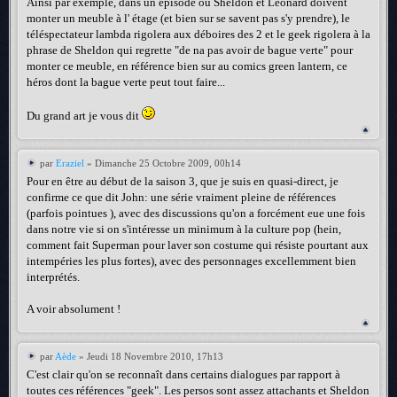
Ainsi par exemple, dans un épisode où Sheldon et Leonard doivent
monter un meuble à l' étage (et bien sur se savent pas s'y prendre), le
téléspectateur lambda rigolera aux déboires des 2 et le geek rigolera à la
phrase de Sheldon qui regrette "de na pas avoir de bague verte" pour
monter ce meuble, en référence bien sur au comics green lantern, ce
héros dont la bague verte peut tout faire...
Du grand art je vous dit
par
Eraziel
» Dimanche 25 Octobre 2009, 00h14
Pour en être au début de la saison 3, que je suis en quasi-direct, je
confirme ce que dit John: une série vraiment pleine de références
(parfois pointues ), avec des discussions qu'on a forcément eue une fois
dans notre vie si on s'intéresse un minimum à la culture pop (hein,
comment fait Superman pour laver son costume qui résiste pourtant aux
intempéries les plus fortes), avec des personnages excellemment bien
interprétés.
A voir absolument !
par
Aède
» Jeudi 18 Novembre 2010, 17h13
C'est clair qu'on se reconnaît dans certains dialogues par rapport à
toutes ces références "geek". Les persos sont assez attachants et Sheldon