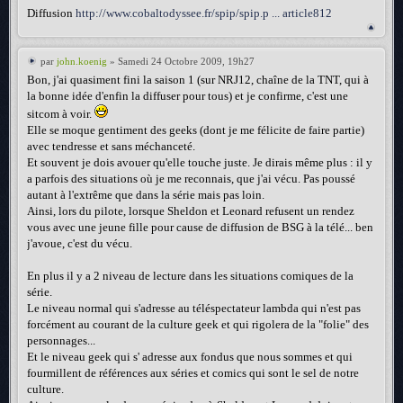
Diffusion
http://www.cobaltodyssee.fr/spip/spip.p ... article812
par
john.koenig
» Samedi 24 Octobre 2009, 19h27
Bon, j'ai quasiment fini la saison 1 (sur NRJ12, chaîne de la TNT, qui à
la bonne idée d'enfin la diffuser pour tous) et je confirme, c'est une
sitcom à voir.
Elle se moque gentiment des geeks (dont je me félicite de faire partie)
avec tendresse et sans méchanceté.
Et souvent je dois avouer qu'elle touche juste. Je dirais même plus : il y
a parfois des situations où je me reconnais, que j'ai vécu. Pas poussé
autant à l'extrême que dans la série mais pas loin.
Ainsi, lors du pilote, lorsque Sheldon et Leonard refusent un rendez
vous avec une jeune fille pour cause de diffusion de BSG à la télé... ben
j'avoue, c'est du vécu.
En plus il y a 2 niveau de lecture dans les situations comiques de la
série.
Le niveau normal qui s'adresse au téléspectateur lambda qui n'est pas
forcément au courant de la culture geek et qui rigolera de la "folie" des
personnages...
Et le niveau geek qui s' adresse aux fondus que nous sommes et qui
fourmillent de références aux séries et comics qui sont le sel de notre
culture.