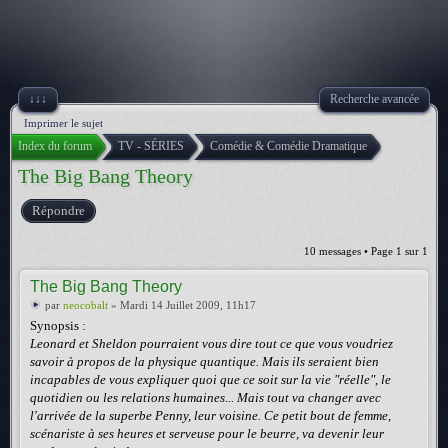
↓↓↓
Recherche avancée
Imprimer le sujet
Index du forum
TV - SÉRIES
Comédie & Comédie Dramatique
The Big Bang Theory
Répondre
10 messages • Page
1
sur
1
The Big Bang Theory
par
neocobalt
» Mardi 14 Juillet 2009, 11h17
Synopsis :
Leonard et Sheldon pourraient vous dire tout ce que vous voudriez
savoir à propos de la physique quantique. Mais ils seraient bien
incapables de vous expliquer quoi que ce soit sur la vie "réelle", le
quotidien ou les relations humaines... Mais tout va changer avec
l'arrivée de la superbe Penny, leur voisine. Ce petit bout de femme,
scénariste à ses heures et serveuse pour le beurre, va devenir leur