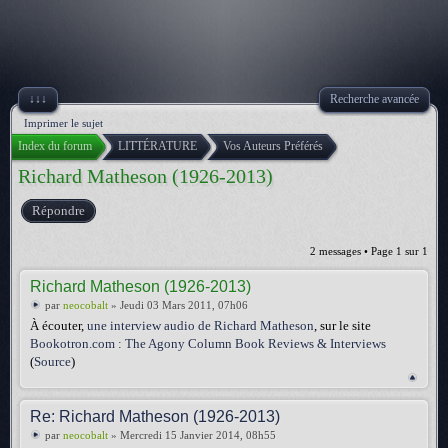
↓↓↓
Recherche avancée
Imprimer le sujet
Index du forum
LITTÉRATURE
Vos Auteurs Préférés
Richard Matheson (1926-2013)
Répondre
2 messages • Page
1
sur
1
Richard Matheson (1926-2013)
par
neocobalt
» Jeudi 03 Mars 2011, 07h06
À écouter,
une interview audio de Richard Matheson
, sur le site
Bookotron.com : The Agony Column Book Reviews & Interviews
(
Source
)
Re: Richard Matheson (1926-2013)
par
neocobalt
» Mercredi 15 Janvier 2014, 08h55