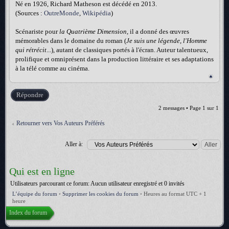
Né en 1926, Richard Matheson est décédé en 2013.
(Sources :
OutreMonde
,
Wikipédia
)
Scénariste pour
la Quatrième Dimension
, il a donné des œuvres
mémorables dans le domaine du roman (
Je suis une légende
,
l'Homme
qui rétrécit
...), autant de classiques portés à l'écran. Auteur talentueux,
prolifique et omniprésent dans la production littéraire et ses adaptations
à la télé comme au cinéma.
Répondre
2 messages • Page
1
sur
1
Retourner vers Vos Auteurs Préférés
Aller à:
Qui est en ligne
Utilisateurs parcourant ce forum: Aucun utilisateur enregistré et 0 invités
L’équipe du forum
•
Supprimer les cookies du forum
•
Heures au format UTC + 1
heure
Index du forum