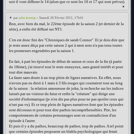
soir il vont diffuser le 14 (alors que ce sont les 16 et 17 qui sont prévus).
par
john.koenig
» Samedi 26 Février 2011, 17h41
Bon, avec bien du mal, le 22ème épisode de la saison 2 (et dernier de la
série), a enfin été diffusé sur NT1.
C'en est donc fini des "Chroniques de sarah Connor". Et je dois dire que
je reste assez déçu par cette saison 2 qui à mon sens n'a pas tenu toutes
les promesses engendrées par la saison 1.
En fait, à part les épisodes de début de saison et ceux de la fin (à partir
du 18ème), j'ai trouvé tout le reste ennuyeux, sans grand intérêt et pour
tout dire mauvais.
La faute sans doute à un trop plein de lignes narratives. En effet, nous
n'avons pas eu droit à 1 mais à 3 fils rouges qui courraient tout au long
de la saison : la relation amoureuse de john, la recherche sur les indices
laissés par un visiteur du futur et enfin la "créature" qui dirige une
société d'informatique (je n'en dis pas plus pour ne pas spoiler ceux qui
n'ont pas vu). Et ce trop plein de lignes narratives font que les épisodes
sont décousus et pour tout dire parfois incompréhensibles. Pire, les
comportements de certains personnages sont en contradiction d'un
épisode à l'autre.
Et puis il y a du pathos, beaucoup de pathos, trop de pathos. A tel point
que certains épisodes proposent un blabla psychologique qui ferait