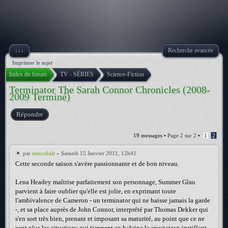
↓↓↓
Recherche avancée
Imprimer le sujet
Index du forum
TV - SÉRIES
Science-Fiction
Terminator The Sarah Connor Chronicles (2008-
2009 Terminé)
Répondre
19 messages •
Page
2
sur
2
•
1
2
par
neocobalt
» Samedi 15 Janvier 2011, 12h41
Cette seconde saison s'avère passionnante et de bon niveau.
Lena Headey maîtrise parfaitement son personnage, Summer Glau
parvient à faire oublier qu'elle est jolie, en exprimant toute
l'ambivalence de Cameron - un terminator qui ne baisse jamais la garde
-, et sa place auprès de John Connor, interprété par Thomas Dekker qui
s'en sort très bien, prenant et imposant sa maturité, au point que ce ne
sont plus les situations qui tiennent en haleine le spectateur, instillent