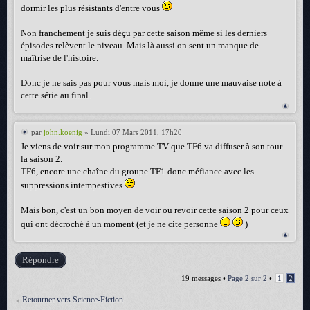
dormir les plus résistants d'entre vous
Non franchement je suis déçu par cette saison même si les derniers
épisodes relèvent le niveau. Mais là aussi on sent un manque de
maîtrise de l'histoire.
Donc je ne sais pas pour vous mais moi, je donne une mauvaise note à
cette série au final.
par
john.koenig
» Lundi 07 Mars 2011, 17h20
Je viens de voir sur mon programme TV que TF6 va diffuser à son tour
la saison 2.
TF6, encore une chaîne du groupe TF1 donc méfiance avec les
suppressions intempestives
Mais bon, c'est un bon moyen de voir ou revoir cette saison 2 pour ceux
qui ont décroché à un moment (et je ne cite personne
)
Répondre
19 messages •
Page
2
sur
2
•
1
2
Retourner vers Science-Fiction