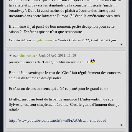
la variété et plus vers les standards de la comédie musicale "made in
broadway". Donc là aussi moins de plaisir a écouter des titres quasi
inconnus dans notre lointaine Europe (à l'échelle américaine bien sur).
Bref même si j'ai passé de bon moment, petite déception pour cette
saison 2. Espérons que ce n'est que temporaire.
Dernière édition par
john.koenig
le Mardi 14 Février 2012, 17h45, édité 1 fois.
par
john.koenig
» Jeudi 04 Août 2011, 11h38
preuve du succès de "Glee", un film va sortir en 3D
Bon, il faut savoir que le cast de "Glee" fait régulièrement des concerts
en plus du tournage des épisodes.
Et c'est un de ces concerts qui a été capturé pour le grand écran.
Et allez jusqu'au bout de la bande annonce ! L'intervention de sue
Sylvester est tout simplement énorme. C'est le genre d'humour dont je
raffole.
http://www.youtube.com/watch?v=n8FrAAAb ... r_embedded