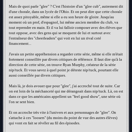
Mais de quoi parle "glee" ? C'est l'histoire d'un "glee cub", autrement dit
d'une chorale, dans un lycée de l'Ohio. Et on peut dire que cette chorale
est assez pitoyable, même si elle a eu son heure de gloire. Jusqu'au
moment où un prof, d'espagnol, lui même ancien membre du club, va
tout reprendre en main. Et il va lui falloir composer avec des élèves que
tout oppose, avec des gens qui se moquent de lui et surtout avec
l'entraîneur des "cheerleaders" qui voit en lui un rival coté
financement...
J'avais un petite appréhension a regarder cette série, même si elle m'était
fortement conseillée par divers critiques de référence. Il faut dire qu'à la
direction de cette série, on trouve Ryan Murphy, créateur de la série
nip/tuck. Et vous savez à quel point je déteste nip/tuck, pourtant elle
aussi conseillée par divers critiques.
Mais là, je dois avouer que pour "glee", j'ai accroché tout de suite. Car
on est loin de la méchanceté qui me dérangeait dans nip/tuck. Là, on est
dans ce que les américains appellent un "feel good show", une série où
l'on se sent bien.
Et on accroche très vite à l'univers et aux personnages de "glee". On
s'attache à ces "loosers" (du moins du point de vue des autres élèves)
qui vont en fait se révéler au fil des épisodes.