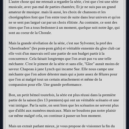
L'autre chose qui me retenait a regarder la série, c'est que c'est une série
musicale, avec pas mal de parties chantées; Et je ne suis pas un grand
amateur de musique. mais là aussi, les choix de chansons et les
chorégraphies font que l'on entre tout de suite dans leur univers et qu'on
ne se sent pas largué car par un choix élitiste. Au contraire, ce sont des
titres que l'on a tous fredonner à un moment, quelque soit notre âge, qui
sont au coeur de la Chorale.
Mais la grande révélation de la série, c'est sue Sylvester, la prof des
"cheerleaders" (les pom-pom girls) et véritable ennemie du glee club car
elle voit d'un mauvais oeil une partie de son budget partir à la
concurrence. Cela faisait longtemps que l'on avait pas vu une telle
méchante. C'est le piment de la série et sans elle, "Glee" aurait moins de
saveur. Chapeau à jane Lynch qui incarne Sue. Elle nous campe une
méchante que l'on adore détester mais qui a juste assez de fêlures pour
que l'on ai malgré tout un certain attachement et même de la
compassion pour elle. Une grande performance.
Bon, un petit bémol toutefois, la série est plus réussi dans la première
partie de la saison (les 13 premiers) qui ont un véritable scénario et une
vrai intrigue. Par la suite, on sent bien que les scénarios ne servent plus
que d'alibi aux numéros musicaux. Mais ne boudons pas notre plaisir
car même malgré cela, on continue à passer un bon moment.
Mais un extrait parlant mieux, je vous propose de visionner la fin du