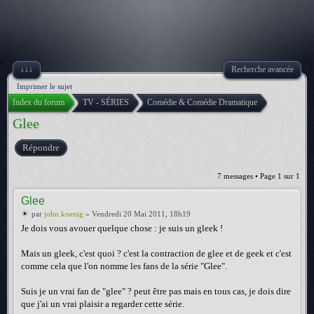
↓↓↓
Recherche avancée
Imprimer le sujet
Index du forum
TV - SÉRIES
Comédie & Comédie Dramatique
Glee
Répondre
7 messages • Page
1
sur
1
Glee
par
john.koenig
» Vendredi 20 Mai 2011, 18h19
Je dois vous avouer quelque chose : je suis un gleek !
Mais un gleek, c'est quoi ? c'est la contraction de glee et de geek et c'est
comme cela que l'on nomme les fans de la série "Glee".
Suis je un vrai fan de "glee" ? peut être pas mais en tous cas, je dois dire
que j'ai un vrai plaisir a regarder cette série.