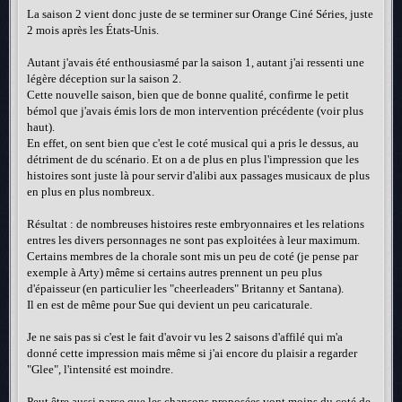
La saison 2 vient donc juste de se terminer sur Orange Ciné Séries, juste
2 mois après les États-Unis.
Autant j'avais été enthousiasmé par la saison 1, autant j'ai ressenti une
légère déception sur la saison 2.
Cette nouvelle saison, bien que de bonne qualité, confirme le petit
bémol que j'avais émis lors de mon intervention précédente (voir plus
haut).
En effet, on sent bien que c'est le coté musical qui a pris le dessus, au
détriment de du scénario. Et on a de plus en plus l'impression que les
histoires sont juste là pour servir d'alibi aux passages musicaux de plus
en plus en plus nombreux.
Résultat : de nombreuses histoires reste embryonnaires et les relations
entres les divers personnages ne sont pas exploitées à leur maximum.
Certains membres de la chorale sont mis un peu de coté (je pense par
exemple à Arty) même si certains autres prennent un peu plus
d'épaisseur (en particulier les "cheerleaders" Britanny et Santana).
Il en est de même pour Sue qui devient un peu caricaturale.
Je ne sais pas si c'est le fait d'avoir vu les 2 saisons d'affilé qui m'a
donné cette impression mais même si j'ai encore du plaisir a regarder
"Glee", l'intensité est moindre.
Peut être aussi parce que les chansons proposées vont moins du coté de