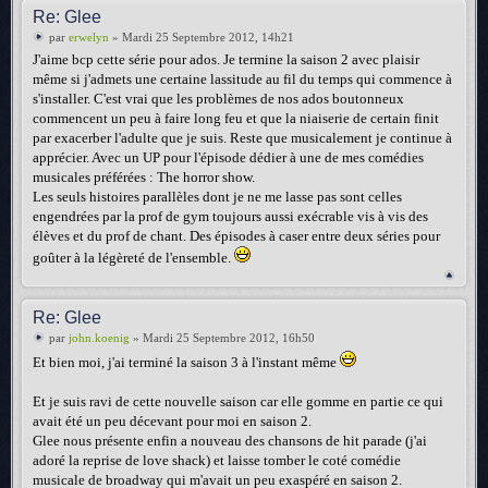
Re: Glee
par
erwelyn
» Mardi 25 Septembre 2012, 14h21
J'aime bcp cette série pour ados. Je termine la saison 2 avec plaisir
même si j'admets une certaine lassitude au fil du temps qui commence à
s'installer. C'est vrai que les problèmes de nos ados boutonneux
commencent un peu à faire long feu et que la niaiserie de certain finit
par exacerber l'adulte que je suis. Reste que musicalement je continue à
apprécier. Avec un UP pour l'épisode dédier à une de mes comédies
musicales préférées : The horror show.
Les seuls histoires parallèles dont je ne me lasse pas sont celles
engendrées par la prof de gym toujours aussi exécrable vis à vis des
élèves et du prof de chant. Des épisodes à caser entre deux séries pour
goûter à la légèreté de l'ensemble.
Re: Glee
par
john.koenig
» Mardi 25 Septembre 2012, 16h50
Et bien moi, j'ai terminé la saison 3 à l'instant même
Et je suis ravi de cette nouvelle saison car elle gomme en partie ce qui
avait été un peu décevant pour moi en saison 2.
Glee nous présente enfin a nouveau des chansons de hit parade (j'ai
adoré la reprise de love shack) et laisse tomber le coté comédie
musicale de broadway qui m'avait un peu exaspéré en saison 2.