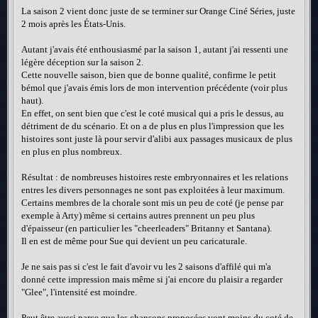
La saison 2 vient donc juste de se terminer sur Orange Ciné Séries, juste
2 mois après les États-Unis.
Autant j'avais été enthousiasmé par la saison 1, autant j'ai ressenti une
légère déception sur la saison 2.
Cette nouvelle saison, bien que de bonne qualité, confirme le petit
bémol que j'avais émis lors de mon intervention précédente (voir plus
haut).
En effet, on sent bien que c'est le coté musical qui a pris le dessus, au
détriment de du scénario. Et on a de plus en plus l'impression que les
histoires sont juste là pour servir d'alibi aux passages musicaux de plus
en plus en plus nombreux.
Résultat : de nombreuses histoires reste embryonnaires et les relations
entres les divers personnages ne sont pas exploitées à leur maximum.
Certains membres de la chorale sont mis un peu de coté (je pense par
exemple à Arty) même si certains autres prennent un peu plus
d'épaisseur (en particulier les "cheerleaders" Britanny et Santana).
Il en est de même pour Sue qui devient un peu caricaturale.
Je ne sais pas si c'est le fait d'avoir vu les 2 saisons d'affilé qui m'a
donné cette impression mais même si j'ai encore du plaisir a regarder
"Glee", l'intensité est moindre.
Peut être aussi parce que les chansons proposées vont moins du coté de