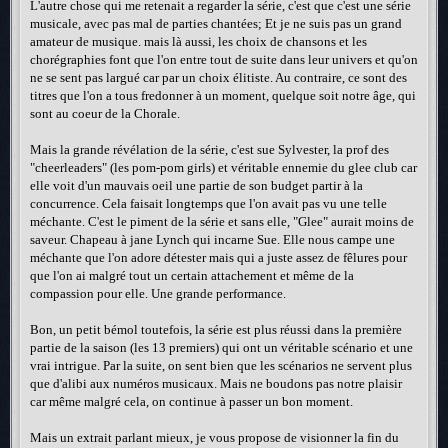
L'autre chose qui me retenait a regarder la série, c'est que c'est une série
musicale, avec pas mal de parties chantées; Et je ne suis pas un grand
amateur de musique. mais là aussi, les choix de chansons et les
chorégraphies font que l'on entre tout de suite dans leur univers et qu'on
ne se sent pas largué car par un choix élitiste. Au contraire, ce sont des
titres que l'on a tous fredonner à un moment, quelque soit notre âge, qui
sont au coeur de la Chorale.
Mais la grande révélation de la série, c'est sue Sylvester, la prof des
"cheerleaders" (les pom-pom girls) et véritable ennemie du glee club car
elle voit d'un mauvais oeil une partie de son budget partir à la
concurrence. Cela faisait longtemps que l'on avait pas vu une telle
méchante. C'est le piment de la série et sans elle, "Glee" aurait moins de
saveur. Chapeau à jane Lynch qui incarne Sue. Elle nous campe une
méchante que l'on adore détester mais qui a juste assez de fêlures pour
que l'on ai malgré tout un certain attachement et même de la
compassion pour elle. Une grande performance.
Bon, un petit bémol toutefois, la série est plus réussi dans la première
partie de la saison (les 13 premiers) qui ont un véritable scénario et une
vrai intrigue. Par la suite, on sent bien que les scénarios ne servent plus
que d'alibi aux numéros musicaux. Mais ne boudons pas notre plaisir
car même malgré cela, on continue à passer un bon moment.
Mais un extrait parlant mieux, je vous propose de visionner la fin du