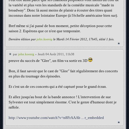
la variété et plus vers les standards de la comédie musicale "made in
broadway". Donc là aussi moins de plaisir a écouter des titres quasi
inconnus dans notre lointaine Europe (à l'échelle américaine bien sur).
Bref même si j'ai passé de bon moment, petite déception pour cette
saison 2. Espérons que ce n'est que temporaire.
Dernière édition par
john.koenig
le Mardi 14 Février 2012, 17h45, édité 1 fois.
par
john.koenig
» Jeudi 04 Août 2011, 11h38
preuve du succès de "Glee", un film va sortir en 3D
Bon, il faut savoir que le cast de "Glee" fait régulièrement des concerts
en plus du tournage des épisodes.
Et c'est un de ces concerts qui a été capturé pour le grand écran.
Et allez jusqu'au bout de la bande annonce ! L'intervention de sue
Sylvester est tout simplement énorme. C'est le genre d'humour dont je
raffole.
http://www.youtube.com/watch?v=n8FrAAAb ... r_embedded