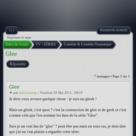
↓↓↓
Recherche avancée
Imprimer le sujet
Index du forum
TV - SÉRIES
Comédie & Comédie Dramatique
Glee
Répondre
7 messages • Page
1
sur
1
Glee
par
john.koenig
» Vendredi 20 Mai 2011, 18h19
Je dois vous avouer quelque chose : je suis un gleek !
Mais un gleek, c'est quoi ? c'est la contraction de glee et de geek et c'est
comme cela que l'on nomme les fans de la série "Glee".
Suis je un vrai fan de "glee" ? peut être pas mais en tous cas, je dois dire
que j'ai un vrai plaisir a regarder cette série.