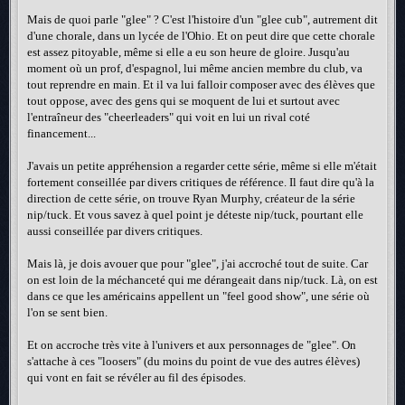
Mais de quoi parle "glee" ? C'est l'histoire d'un "glee cub", autrement dit
d'une chorale, dans un lycée de l'Ohio. Et on peut dire que cette chorale
est assez pitoyable, même si elle a eu son heure de gloire. Jusqu'au
moment où un prof, d'espagnol, lui même ancien membre du club, va
tout reprendre en main. Et il va lui falloir composer avec des élèves que
tout oppose, avec des gens qui se moquent de lui et surtout avec
l'entraîneur des "cheerleaders" qui voit en lui un rival coté
financement...
J'avais un petite appréhension a regarder cette série, même si elle m'était
fortement conseillée par divers critiques de référence. Il faut dire qu'à la
direction de cette série, on trouve Ryan Murphy, créateur de la série
nip/tuck. Et vous savez à quel point je déteste nip/tuck, pourtant elle
aussi conseillée par divers critiques.
Mais là, je dois avouer que pour "glee", j'ai accroché tout de suite. Car
on est loin de la méchanceté qui me dérangeait dans nip/tuck. Là, on est
dans ce que les américains appellent un "feel good show", une série où
l'on se sent bien.
Et on accroche très vite à l'univers et aux personnages de "glee". On
s'attache à ces "loosers" (du moins du point de vue des autres élèves)
qui vont en fait se révéler au fil des épisodes.