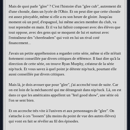
Mais de quoi parle "glee" ? C'est l'histoire d'un "glee cub", autrement dit
d'une chorale, dans un lycée de l'Ohio. Et on peut dire que cette chorale
est assez pitoyable, même si elle a eu son heure de gloire. Jusqu'au
moment où un prof, d'espagnol, lui même ancien membre du club, va
tout reprendre en main. Et il va lui falloir composer avec des élèves que
tout oppose, avec des gens qui se moquent de lui et surtout avec
l'entraîneur des "cheerleaders" qui voit en lui un rival coté
financement...
J'avais un petite appréhension a regarder cette série, même si elle m'était
fortement conseillée par divers critiques de référence. Il faut dire qu'à la
direction de cette série, on trouve Ryan Murphy, créateur de la série
nip/tuck. Et vous savez à quel point je déteste nip/tuck, pourtant elle
aussi conseillée par divers critiques.
Mais là, je dois avouer que pour "glee", j'ai accroché tout de suite. Car
on est loin de la méchanceté qui me dérangeait dans nip/tuck. Là, on est
dans ce que les américains appellent un "feel good show", une série où
l'on se sent bien.
Et on accroche très vite à l'univers et aux personnages de "glee". On
s'attache à ces "loosers" (du moins du point de vue des autres élèves)
qui vont en fait se révéler au fil des épisodes.