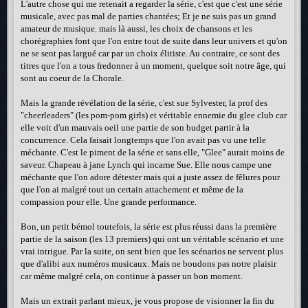
L'autre chose qui me retenait a regarder la série, c'est que c'est une série
musicale, avec pas mal de parties chantées; Et je ne suis pas un grand
amateur de musique. mais là aussi, les choix de chansons et les
chorégraphies font que l'on entre tout de suite dans leur univers et qu'on
ne se sent pas largué car par un choix élitiste. Au contraire, ce sont des
titres que l'on a tous fredonner à un moment, quelque soit notre âge, qui
sont au coeur de la Chorale.
Mais la grande révélation de la série, c'est sue Sylvester, la prof des
"cheerleaders" (les pom-pom girls) et véritable ennemie du glee club car
elle voit d'un mauvais oeil une partie de son budget partir à la
concurrence. Cela faisait longtemps que l'on avait pas vu une telle
méchante. C'est le piment de la série et sans elle, "Glee" aurait moins de
saveur. Chapeau à jane Lynch qui incarne Sue. Elle nous campe une
méchante que l'on adore détester mais qui a juste assez de fêlures pour
que l'on ai malgré tout un certain attachement et même de la
compassion pour elle. Une grande performance.
Bon, un petit bémol toutefois, la série est plus réussi dans la première
partie de la saison (les 13 premiers) qui ont un véritable scénario et une
vrai intrigue. Par la suite, on sent bien que les scénarios ne servent plus
que d'alibi aux numéros musicaux. Mais ne boudons pas notre plaisir
car même malgré cela, on continue à passer un bon moment.
Mais un extrait parlant mieux, je vous propose de visionner la fin du