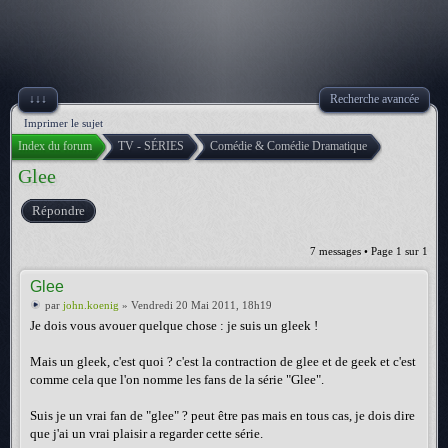
↓↓↓
Recherche avancée
Imprimer le sujet
Index du forum
TV - SÉRIES
Comédie & Comédie Dramatique
Glee
Répondre
7 messages • Page
1
sur
1
Glee
par
john.koenig
» Vendredi 20 Mai 2011, 18h19
Je dois vous avouer quelque chose : je suis un gleek !
Mais un gleek, c'est quoi ? c'est la contraction de glee et de geek et c'est
comme cela que l'on nomme les fans de la série "Glee".
Suis je un vrai fan de "glee" ? peut être pas mais en tous cas, je dois dire
que j'ai un vrai plaisir a regarder cette série.