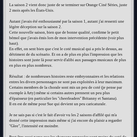
La saison 2 vient donc juste de se terminer sur Orange Ciné Séries, juste
2 mois après les États-Unis.
Autant j'avais été enthousiasmé par la saison 1, autant j'ai ressenti une
légère déception sur la saison 2.
Cette nouvelle saison, bien que de bonne qualité, confirme le petit
bémol que j'avais émis lors de mon intervention précédente (voir plus
haut).
En effet, on sent bien que c'est le coté musical qui a pris le dessus, au
détriment de du scénario. Et on a de plus en plus l'impression que les
histoires sont juste là pour servir d'alibi aux passages musicaux de plus
en plus en plus nombreux.
Résultat : de nombreuses histoires reste embryonnaires et les relations
entres les divers personnages ne sont pas exploitées à leur maximum.
Certains membres de la chorale sont mis un peu de coté (je pense par
exemple à Arty) même si certains autres prennent un peu plus
d'épaisseur (en particulier les "cheerleaders" Britanny et Santana).
Il en est de même pour Sue qui devient un peu caricaturale.
Je ne sais pas si c'est le fait d'avoir vu les 2 saisons d'affilé qui m'a
donné cette impression mais même si j'ai encore du plaisir a regarder
"Glee", l'intensité est moindre.
Peut être aussi parce que les chansons proposées vont moins du coté de