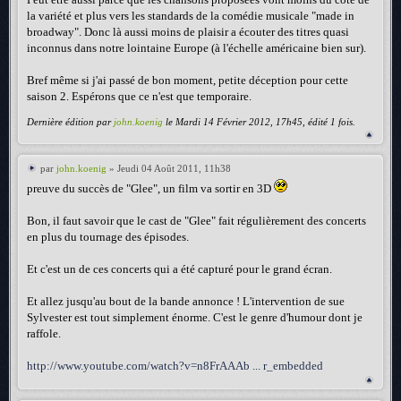
la variété et plus vers les standards de la comédie musicale "made in
broadway". Donc là aussi moins de plaisir a écouter des titres quasi
inconnus dans notre lointaine Europe (à l'échelle américaine bien sur).
Bref même si j'ai passé de bon moment, petite déception pour cette
saison 2. Espérons que ce n'est que temporaire.
Dernière édition par
john.koenig
le Mardi 14 Février 2012, 17h45, édité 1 fois.
par
john.koenig
» Jeudi 04 Août 2011, 11h38
preuve du succès de "Glee", un film va sortir en 3D
Bon, il faut savoir que le cast de "Glee" fait régulièrement des concerts
en plus du tournage des épisodes.
Et c'est un de ces concerts qui a été capturé pour le grand écran.
Et allez jusqu'au bout de la bande annonce ! L'intervention de sue
Sylvester est tout simplement énorme. C'est le genre d'humour dont je
raffole.
http://www.youtube.com/watch?v=n8FrAAAb ... r_embedded