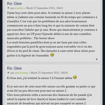
Re: Glee
par
erwelyn
» Mardi 25 Septembre 2012, 14h21
J'aime bcp cette série pour ados. Je termine la saison 2 avec plaisir
même si j'admets une certaine lassitude au fil du temps qui commence à
s'installer. C'est vrai que les problèmes de nos ados boutonneux
commencent un peu à faire long feu et que la niaiserie de certain finit
par exacerber l'adulte que je suis. Reste que musicalement je continue à
apprécier. Avec un UP pour l'épisode dédier à une de mes comédies
musicales préférées : The horror show.
Les seuls histoires parallèles dont je ne me lasse pas sont celles
engendrées par la prof de gym toujours aussi exécrable vis à vis des
élèves et du prof de chant. Des épisodes à caser entre deux séries pour
goûter à la légèreté de l'ensemble.
Re: Glee
par
john.koenig
» Mardi 25 Septembre 2012, 16h50
Et bien moi, j'ai terminé la saison 3 à l'instant même
Et je suis ravi de cette nouvelle saison car elle gomme en partie ce qui
avait été un peu décevant pour moi en saison 2.
Glee nous présente enfin a nouveau des chansons de hit parade (j'ai
adoré la reprise de love shack) et laisse tomber le coté comédie
musicale de broadway qui m'avait un peu exaspéré en saison 2.