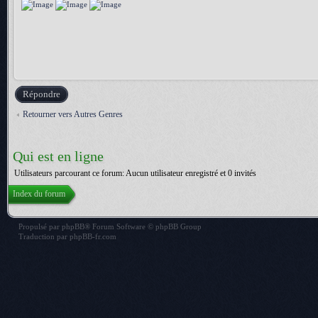
Répondre
Retourner vers Autres Genres
Qui est en ligne
Utilisateurs parcourant ce forum: Aucun utilisateur enregistré et 0 invités
Index du forum
Propulsé par
phpBB
® Forum Software © phpBB Group
Traduction par
phpBB-fr.com