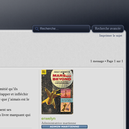
Recherche avancée
Imprimer le sujet
1 message • Page
1
sur
1
mitié qu’ils
rapper et infléchir
 que j’aimais est le
ment ses
un livre marquant qui
erwelyn
Administratrice martienne