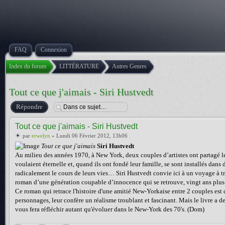
FAQ
Connexion
Index du forum
LITTÉRATURE
Autres Genres
Tout ce que j'aimais - Siri Hustvedt
Répondre
Tout ce que j'aimais - Siri Hustvedt
par
erwelyn
» Lundi 06 Février 2012, 13h06
Tout ce que j'aimais
Siri Hustvedt
Au milieu des années 1970, à New York, deux couples d’artistes ont partagé les r
voulaient éternelle et, quand ils ont fondé leur famille, se sont installés dans
radicalement le cours de leurs vies… Siri Hustvedt convie ici à un voyage à tr
roman d’une génération coupable d’innocence qui se retrouve, vingt ans plus 
Ce roman qui retrace l'histoire d'une amitié New-Yorkaise entre 2 couples est 
personnages, leur confère un réalisme troublant et fascinant. Mais le livre a de
vous fera réfléchir autant qu'évoluer dans le New-York des 70's. (Dom)