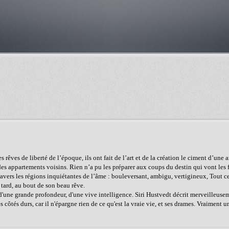
êves de liberté de l’époque, ils ont fait de l’art et de la création le ciment d’une a
 des appartements voisins. Rien n’a pu les préparer aux coups du destin qui vont les f
avers les régions inquiétantes de l’âme : bouleversant, ambigu, vertigineux, Tout ce
tard, au bout de son beau rêve.
d'une grande profondeur, d'une vive intelligence. Siri Hustvedt décrit merveilleuse
s côtés durs, car il n'épargne rien de ce qu'est la vraie vie, et ses drames. Vraiment 