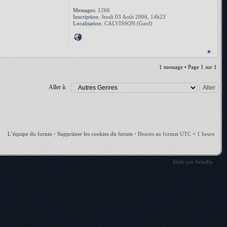
Messages:
1266
Inscription:
Jeudi 03 Août 2006, 14h23
Localisation:
CALVISSON (Gard)
1 message • Page
1
sur
1
Aller à:
L’équipe du forum
•
Supprimer les cookies du forum
•
Heures au format UTC + 1 heure
Style par
Artodia
.