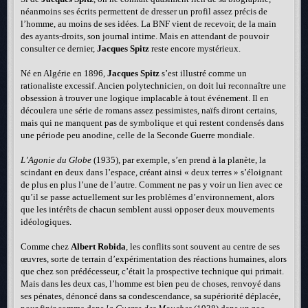
néanmoins ses écrits permettent de dresser un profil assez précis de
l’homme, au moins de ses idées. La BNF vient de recevoir, de la main
des ayants-droits, son journal intime. Mais en attendant de pouvoir
consulter ce dernier,
Jacques Spitz
reste encore mystérieux.
Né en Algérie en 1896,
Jacques Spitz
s’est illustré comme un
rationaliste excessif. Ancien polytechnicien, on doit lui reconnaître une
obsession à trouver une logique implacable à tout événement. Il en
découlera une série de romans assez pessimistes, naïfs diront certains,
mais qui ne manquent pas de symbolique et qui restent condensés dans
une période peu anodine, celle de la Seconde Guerre mondiale.
L’Agonie du Globe
(1935), par exemple, s’en prend à la planète, la
scindant en deux dans l’espace, créant ainsi « deux terres » s’éloignant
de plus en plus l’une de l’autre. Comment ne pas y voir un lien avec ce
qu’il se passe actuellement sur les problèmes d’environnement, alors
que les intérêts de chacun semblent aussi opposer deux mouvements
idéologiques.
Comme chez
Albert Robida
, les conflits sont souvent au centre de ses
œuvres, sorte de terrain d’expérimentation des réactions humaines, alors
que chez son prédécesseur, c’était la prospective technique qui primait.
Mais dans les deux cas, l’homme est bien peu de choses, renvoyé dans
ses pénates, dénoncé dans sa condescendance, sa supériorité déplacée,