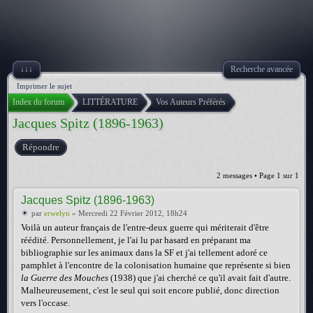
↓↓↓
Recherche avancée
Imprimer le sujet
Index du forum
LITTÉRATURE
Vos Auteurs Préférés
Jacques Spitz (1896-1963)
Répondre
2 messages • Page
1
sur
1
Jacques Spitz (1896-1963)
par
erwelyn
» Mercredi 22 Février 2012, 18h24
Voilà un auteur français de l'entre-deux guerre qui mériterait d'être
réédité. Personnellement, je l'ai lu par hasard en préparant ma
bibliographie sur les animaux dans la SF et j'ai tellement adoré ce
pamphlet à l'encontre de la colonisation humaine que représente si bien
la Guerre des Mouches
(1938) que j'ai cherché ce qu'il avait fait d'autre.
Malheureusement, c'est le seul qui soit encore publié, donc direction
vers l'occase.