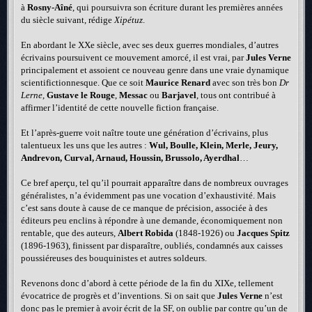
à
Rosny-Aîné
, qui poursuivra son écriture durant les premières années
du siècle suivant, rédige
Xipétuz
.
En abordant le XXe siècle, avec ses deux guerres mondiales, d’autres
écrivains poursuivent ce mouvement amorcé, il est vrai, par
Jules Verne
principalement et assoient ce nouveau genre dans une vraie dynamique
scientifictionnesque. Que ce soit
Maurice Renard
avec son très bon
Dr
Lerne
,
Gustave le Rouge
,
Messac
ou
Barjavel
, tous ont contribué à
affirmer l’identité de cette nouvelle fiction française.
Et l’après-guerre voit naître toute une génération d’écrivains, plus
talentueux les uns que les autres :
Wul, Boulle, Klein, Merle, Jeury,
Andrevon, Curval, Arnaud, Houssin, Brussolo, Ayerdhal
…
Ce bref aperçu, tel qu’il pourrait apparaître dans de nombreux ouvrages
généralistes, n’a évidemment pas une vocation d’exhaustivité. Mais
c’est sans doute à cause de ce manque de précision, associée à des
éditeurs peu enclins à répondre à une demande, économiquement non
rentable, que des auteurs,
Albert Robida
(1848-1926) ou
Jacques Spitz
(1896-1963), finissent par disparaître, oubliés, condamnés aux caisses
poussiéreuses des bouquinistes et autres soldeurs.
Revenons donc d’abord à cette période de la fin du XIXe, tellement
évocatrice de progrès et d’inventions. Si on sait que
Jules Verne
n’est
donc pas le premier à avoir écrit de la SF, on oublie par contre qu’un de