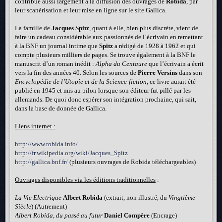
contribue aussi largement à la diffusion des ouvrages de
Robida
, par
leur scanérisation et leur mise en ligne sur le site Gallica.
La famille de
Jacques Spitz
, quant à elle, bien plus discrète, vient de
faire un cadeau considérable aux passionnés de l’écrivain en remettant
à la BNF un journal intime que
Spitz
a rédigé de 1928 à 1962 et qui
compte plusieurs milliers de pages. Se trouve également à la BNF le
manuscrit d’un roman inédit :
Alpha du Centaure
que l’écrivain a écrit
vers la fin des années 40. Selon les sources de
Pierre Versins
dans son
Encyclopédie de l’Utopie et de la Science-fiction
, ce livre aurait été
publié en 1945 et mis au pilon lorsque son éditeur fut pillé par les
allemands. De quoi donc espérer son intégration prochaine, qui sait,
dans la base de donnée de Gallica.
Liens internet :
http://www.robida.info/
http://fr.wikipedia.org/wiki/Jacques_Spitz
http://gallica.bnf.fr/
(plusieurs ouvrages de Robida téléchargeables)
Ouvrages disponibles via les éditions traditionnelles
:
La Vie Electrique
Albert Robida
(extrait, non illustré, du
Vingtième
Siècle
) (Autrement)
Albert Robida, du passé au futur
Daniel Compère
(Encrage)