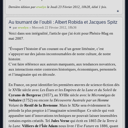
Dernière édition par
erwelyn
le Jeudi 23 Février 2012, 10h28, édité 1 fois.
Au tournant de l’oubli : Albert Robida et Jacques Spitz
par
erwelyn
» Mercredi 22 Février 2012, 18h36
Voici dans son intégralité, l'article que j'ai écrit pour Phénix-Mag en
mai 2007.
"Évoquer l’histoire d’un courant ou d’un genre littéraire, c’est
s’appuyer sur des jalons incontournables de notre culture, de notre
histoire.
C’est faire référence aux auteurs marquants, aux tendances novatrices,
aux interactions entre contextes historiques, économiques, personnels
et l’imaginaire qui en découle.
En France, on peut identifier les premières œuvres de science-fiction dès
le XVIIe siècle avec
Les États et les Empires de la Lune et du Soleil
de
Cyrano de Bergerac
(1657), au XVIIIe siècle avec le
Micromégas
de
Voltaire
(1752) ou encore
la Découverte Australe par un Homme
Volant
de
Restif de la Bretonne
. Mais le XIXe sera évidemment la
période la plus propice à l’imaginaire scientifique. Ce siècle qui voit
apparaître tant d’innovations techniques ne pouvait laisser insensibles
certains esprits créatifs. Tel
Jules Verne
qui écrit en 1865
De la Terre à
la Lune
.
Villiers de l’Îsle Adam
nous livre
l’Eve Future
en 1886, quant