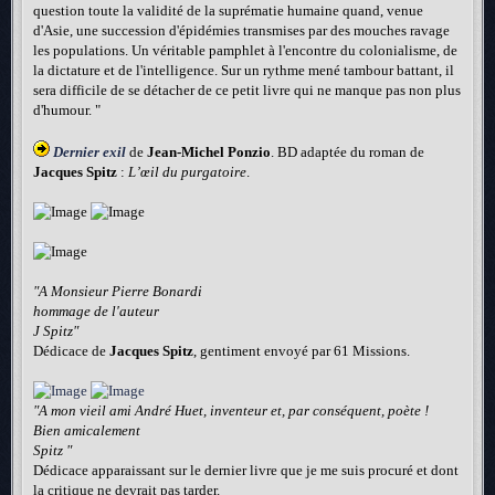
question toute la validité de la suprématie humaine quand, venue
d'Asie, une succession d'épidémies transmises par des mouches ravage
les populations. Un véritable pamphlet à l'encontre du colonialisme, de
la dictature et de l'intelligence. Sur un rythme mené tambour battant, il
sera difficile de se détacher de ce petit livre qui ne manque pas non plus
d'humour. "
Dernier exil
de
Jean-Michel Ponzio
. BD adaptée du roman de
Jacques Spitz
:
L’œil du purgatoire
.
"A Monsieur Pierre Bonardi
hommage de l'auteur
J Spitz"
Dédicace de
Jacques Spitz
, gentiment envoyé par 61 Missions.
"A mon vieil ami André Huet, inventeur et, par conséquent, poète !
Bien amicalement
Spitz "
Dédicace apparaissant sur le dernier livre que je me suis procuré et dont
la critique ne devrait pas tarder.