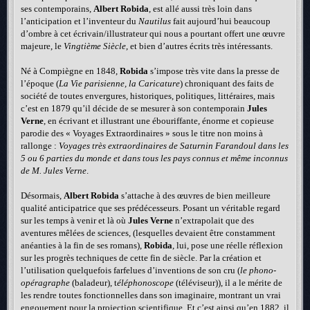
ses contemporains,
Albert Robida
, est allé aussi très loin dans
l’anticipation et l’inventeur du
Nautilus
fait aujourd’hui beaucoup
d’ombre à cet écrivain/illustrateur qui nous a pourtant offert une œuvre
majeure, le
Vingtième Siècle
, et bien d’autres écrits très intéressants.
Né à Compiègne en 1848,
Robida
s’impose très vite dans la presse de
l’époque (
La Vie parisienne, la Caricature
) chroniquant des faits de
société de toutes envergures, historiques, politiques, littéraires, mais
c’est en 1879 qu’il décide de se mesurer à son contemporain
Jules
Verne
, en écrivant et illustrant une ébouriffante, énorme et copieuse
parodie des « Voyages Extraordinaires » sous le titre non moins à
rallonge :
Voyages très extraordinaires de Saturnin Farandoul dans les
5 ou 6 parties du monde et dans tous les pays connus et même inconnus
de M. Jules Verne
.
Désormais,
Albert Robida
s’attache à des œuvres de bien meilleure
qualité anticipatrice que ses prédécesseurs. Posant un véritable regard
sur les temps à venir et là où
Jules Verne
n’extrapolait que des
aventures mêlées de sciences, (lesquelles devaient être constamment
anéanties à la fin de ses romans),
Robida
, lui, pose une réelle réflexion
sur les progrès techniques de cette fin de siècle. Par la création et
l’utilisation quelquefois farfelues d’inventions de son cru (
le phono-
opéragraphe
(baladeur), t
éléphonoscope
(téléviseur)), il a le mérite de
les rendre toutes fonctionnelles dans son imaginaire, montrant un vrai
engouement pour la projection scientifique. Et c’est ainsi qu’en 1882, il