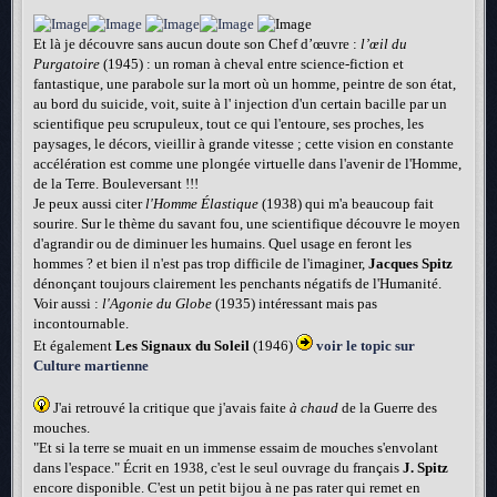
Et là je découvre sans aucun doute son Chef d’œuvre :
l’œil du
Purgatoire
(1945) : un roman à cheval entre science-fiction et
fantastique, une parabole sur la mort où un homme, peintre de son état,
au bord du suicide, voit, suite à l' injection d'un certain bacille par un
scientifique peu scrupuleux, tout ce qui l'entoure, ses proches, les
paysages, le décors, vieillir à grande vitesse ; cette vision en constante
accélération est comme une plongée virtuelle dans l'avenir de l'Homme,
de la Terre. Bouleversant !!!
Je peux aussi citer
l'Homme Élastique
(1938) qui m'a beaucoup fait
sourire. Sur le thème du savant fou, une scientifique découvre le moyen
d'agrandir ou de diminuer les humains. Quel usage en feront les
hommes ? et bien il n'est pas trop difficile de l'imaginer,
Jacques Spitz
dénonçant toujours clairement les penchants négatifs de l'Humanité.
Voir aussi :
l'Agonie du Globe
(1935) intéressant mais pas
incontournable.
Et également
Les Signaux du Soleil
(1946)
voir le topic sur
Culture martienne
J'ai retrouvé la critique que j'avais faite
à chaud
de la Guerre des
mouches.
"Et si la terre se muait en un immense essaim de mouches s'envolant
dans l'espace." Écrit en 1938, c'est le seul ouvrage du français
J. Spitz
encore disponible. C'est un petit bijou à ne pas rater qui remet en