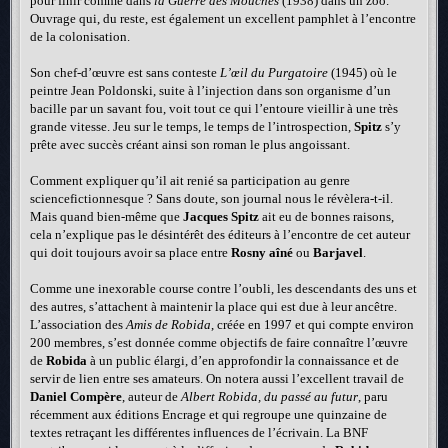
pour finir comme dans
la Guerre des Mouches
(1938) dans un zoo.
Ouvrage qui, du reste, est également un excellent pamphlet à l’encontre
de la colonisation.
Son chef-d’œuvre est sans conteste
L’œil du Purgatoire
(1945) où le
peintre Jean Poldonski, suite à l’injection dans son organisme d’un
bacille par un savant fou, voit tout ce qui l’entoure vieillir à une très
grande vitesse. Jeu sur le temps, le temps de l’introspection,
Spitz
s’y
prête avec succès créant ainsi son roman le plus angoissant.
Comment expliquer qu’il ait renié sa participation au genre
sciencefictionnesque ? Sans doute, son journal nous le révèlera-t-il.
Mais quand bien-même que
Jacques Spitz
ait eu de bonnes raisons,
cela n’explique pas le désintérêt des éditeurs à l’encontre de cet auteur
qui doit toujours avoir sa place entre
Rosny aîné
ou
Barjavel
.
Comme une inexorable course contre l’oubli, les descendants des uns et
des autres, s’attachent à maintenir la place qui est due à leur ancêtre.
L’association des
Amis de Robida
, créée en 1997 et qui compte environ
200 membres, s’est donnée comme objectifs de faire connaître l’œuvre
de
Robida
à un public élargi, d’en approfondir la connaissance et de
servir de lien entre ses amateurs. On notera aussi l’excellent travail de
Daniel Compère
, auteur de
Albert Robida, du passé au futur
, paru
récemment aux éditions Encrage et qui regroupe une quinzaine de
textes retraçant les différentes influences de l’écrivain. La BNF