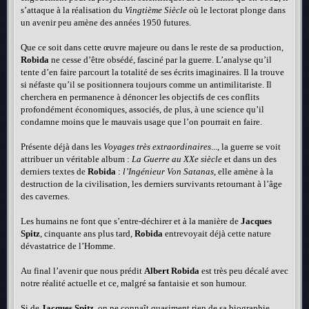
s’attaque à la réalisation du
Vingtième Siècle
où le lectorat plonge dans
un avenir peu amène des années 1950 futures.
Que ce soit dans cette œuvre majeure ou dans le reste de sa production,
Robida
ne cesse d’être obsédé, fasciné par la guerre. L’analyse qu’il
tente d’en faire parcourt la totalité de ses écrits imaginaires. Il la trouve
si néfaste qu’il se positionnera toujours comme un antimilitariste. Il
cherchera en permanence à dénoncer les objectifs de ces conflits
profondément économiques, associés, de plus, à une science qu’il
condamne moins que le mauvais usage que l’on pourrait en faire.
Présente déjà dans les
Voyages très extraordinaires
..., la guerre se voit
attribuer un véritable album :
La Guerre au XXe siècle
et dans un des
derniers textes de
Robida
:
l’Ingénieur Von Satanas
, elle amène à la
destruction de la civilisation, les derniers survivants retournant à l’âge
des cavernes.
Les humains ne font que s’entre-déchirer et à la manière de
Jacques
Spitz
, cinquante ans plus tard,
Robida
entrevoyait déjà cette nature
dévastatrice de l’Homme.
Au final l’avenir que nous prédit
Albert Robida
est très peu décalé avec
notre réalité actuelle et ce, malgré sa fantaisie et son humour.
Si de
Jacques Spitz
, on ne connaît quasiment rien de sa biographie,