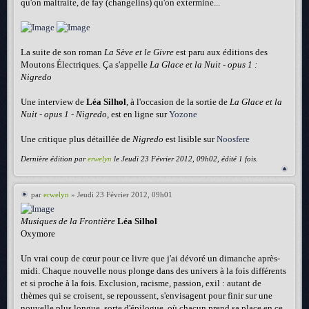
qu'on maltraite, de fay (changelins) qu'on extermine...
La suite de son roman
La Sève et le Givre
est paru aux éditions des
Moutons Électriques. Ça s'appelle
La Glace et la Nuit - opus 1 :
Nigredo
Une interview de
Léa Silhol
, à l'occasion de la sortie de
La Glace et la
Nuit - opus 1 - Nigredo
, est en ligne sur
Yozone
Une critique plus détaillée de
Nigredo
est lisible sur
Noosfere
Dernière édition par
erwelyn
le Jeudi 23 Février 2012, 09h02, édité 1 fois.
par
erwelyn
» Jeudi 23 Février 2012, 09h01
Musiques de la Frontière
Léa Silhol
Oxymore
Un vrai coup de cœur pour ce livre que j'ai dévoré un dimanche après-
midi. Chaque nouvelle nous plonge dans des univers à la fois différents
et si proche à la fois. Exclusion, racisme, passion, exil : autant de
thèmes qui se croisent, se repoussent, s'envisagent pour finir sur une
nouvelle plus longue, sorte d'épilogue, où chacun prend sa place en ce