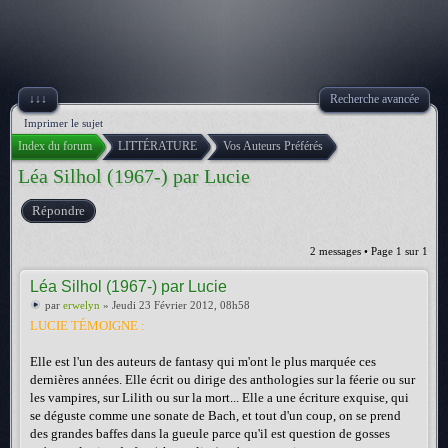
↓↓↓
Recherche avancée
Imprimer le sujet
Index du forum
LITTÉRATURE
Vos Auteurs Préférés
Léa Silhol (1967-) par Lucie
Répondre
2 messages • Page
1
sur
1
Léa Silhol (1967-) par Lucie
par
erwelyn
» Jeudi 23 Février 2012, 08h58
LUCIE TÉMOIGNE :
Elle est l'un des auteurs de fantasy qui m'ont le plus marquée ces
dernières années. Elle écrit ou dirige des anthologies sur la féerie ou sur
les vampires, sur Lilith ou sur la mort... Elle a une écriture exquise, qui
se déguste comme une sonate de Bach, et tout d'un coup, on se prend
des grandes baffes dans la gueule parce qu'il est question de gosses