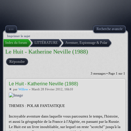
↓↓↓
Recherche avancée
Imprimer le sujet
Index du forum
LITTÉRATURE
Aventure, Espionnage & Polar
Le Huit - Katherine Neville (1988)
Répondre
3 messages • Page
1
sur
1
Le Huit - Katherine Neville (1988)
par
Willow
» Mardi 28 Février 2012, 16h10
THEMES : POLAR FANTASTIQUE
Incroyable aventure dans laquelle vous parcourrez le temps, l'histoire,
et aussi la géographie de la France à l'Algérie, en passant par la Russie.
Le Huit est un livre inoubliable, sur lequel on reste "scotché" jusqu'à la