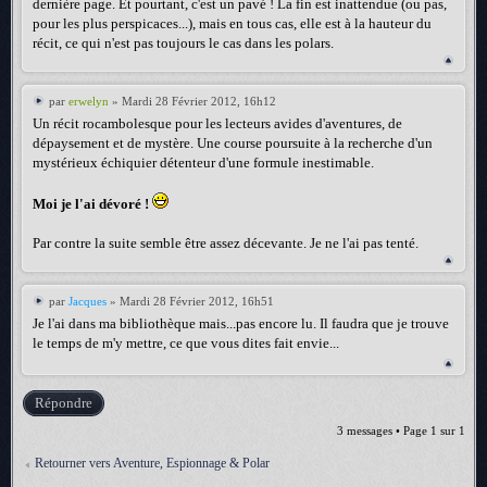
dernière page. Et pourtant, c'est un pavé ! La fin est inattendue (ou pas,
pour les plus perspicaces...), mais en tous cas, elle est à la hauteur du
récit, ce qui n'est pas toujours le cas dans les polars.
par
erwelyn
» Mardi 28 Février 2012, 16h12
Un récit rocambolesque pour les lecteurs avides d'aventures, de
dépaysement et de mystère. Une course poursuite à la recherche d'un
mystérieux échiquier détenteur d'une formule inestimable.
Moi je l'ai dévoré !
Par contre la suite semble être assez décevante. Je ne l'ai pas tenté.
par
Jacques
» Mardi 28 Février 2012, 16h51
Je l'ai dans ma bibliothèque mais...pas encore lu. Il faudra que je trouve
le temps de m'y mettre, ce que vous dites fait envie...
Répondre
3 messages • Page
1
sur
1
Retourner vers Aventure, Espionnage & Polar