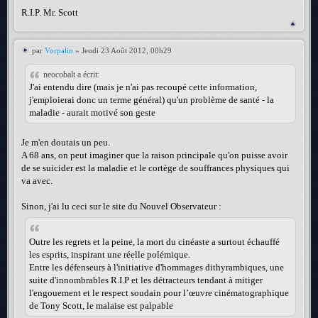
R.I.P. Mr. Scott
par
Vorpalin
» Jeudi 23 Août 2012, 00h29
neocobalt a écrit:
J'ai entendu dire (mais je n'ai pas recoupé cette information,
j'emploierai donc un terme général) qu'un problème de santé - la
maladie - aurait motivé son geste
Je m'en doutais un peu.
A 68 ans, on peut imaginer que la raison principale qu'on puisse avoir
de se suicider est la maladie et le cortège de souffrances physiques qui
va avec.
Sinon, j'ai lu ceci sur le site du Nouvel Observateur :
Outre les regrets et la peine, la mort du cinéaste a surtout échauffé
les esprits, inspirant une réelle polémique.
Entre les défenseurs à l'initiative d'hommages dithyrambiques, une
suite d'innombrables R.I.P et les détracteurs tendant à mitiger
l'engouement et le respect soudain pour l’œuvre cinématographique
de Tony Scott, le malaise est palpable